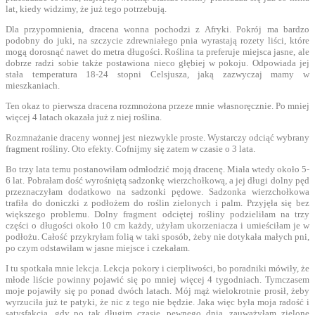
lat, kiedy widzimy, że już tego potrzebują.
Dla przypomnienia, dracena wonna pochodzi z Afryki. Pokrój ma bardzo
podobny do juki, na szczycie zdrewniałego pnia wyrastają rozety liści, które
mogą dorosnąć nawet do metra długości. Roślina ta preferuje miejsca jasne, ale
dobrze radzi sobie także postawiona nieco głębiej w pokoju. Odpowiada jej
stała temperatura 18-24 stopni Celsjusza, jaką zazwyczaj mamy w
mieszkaniach.
Ten okaz to pierwsza dracena rozmnożona przeze mnie własnoręcznie. Po mniej
więcej 4 latach okazała już z niej roślina.
Rozmnażanie draceny wonnej jest niezwykle proste. Wystarczy odciąć wybrany
fragment rośliny. Oto efekty. Cofnijmy się zatem w czasie o 3 lata.
Bo trzy lata temu postanowiłam odmłodzić moją dracenę. Miała wtedy około 5-
6 lat. Pobrałam dość wyrośniętą sadzonkę wierzchołkową, a jej długi dolny pęd
przeznaczyłam dodatkowo na sadzonki pędowe. Sadzonka wierzchołkowa
trafiła do doniczki z podłożem do roślin zielonych i palm. Przyjęła się bez
większego problemu. Dolny fragment odciętej rośliny podzieliłam na trzy
części o długości około 10 cm każdy, użyłam ukorzeniacza i umieściłam je w
podłożu. Całość przykryłam folią w taki sposób, żeby nie dotykała małych pni,
po czym odstawiłam w jasne miejsce i czekałam.
I tu spotkała mnie lekcja. Lekcja pokory i cierpliwości, bo poradniki mówiły, że
młode liście powinny pojawić się po mniej więcej 4 tygodniach. Tymczasem
moje pojawiły się po ponad dwóch latach. Mój mąż wielokrotnie prosił, żeby
wyrzuciła już te patyki, że nic z tego nie będzie. Jaka więc była moja radość i
satysfakcja, gdy po tak długim czasie, pewnego dnia, zauważyłam zielone