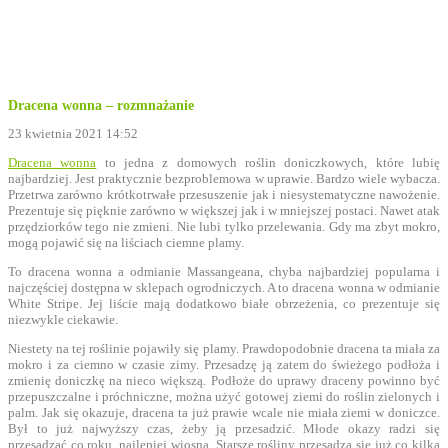
Dracena wonna – rozmnażanie
23 kwietnia 2021 14:52
Dracena wonna
to jedna z domowych roślin doniczkowych, które lubię
najbardziej. Jest praktycznie bezproblemowa w uprawie. Bardzo wiele wybacza.
Przetrwa zarówno krótkotrwałe przesuszenie jak i niesystematyczne nawożenie.
Prezentuje się pięknie zarówno w większej jak i w mniejszej postaci. Nawet atak
przędziorków tego nie zmieni. Nie lubi tylko przelewania. Gdy ma zbyt mokro,
mogą pojawić się na liściach ciemne plamy.
To dracena wonna a odmianie Massangeana, chyba najbardziej popularna i
najczęściej dostępna w sklepach ogrodniczych. A to dracena wonna w odmianie
White Stripe. Jej liście mają dodatkowo białe obrzeżenia, co prezentuje się
niezwykle ciekawie.
Niestety na tej roślinie pojawiły się plamy. Prawdopodobnie dracena ta miała za
mokro i za ciemno w czasie zimy. Przesadzę ją zatem do świeżego podłoża i
zmienię doniczkę na nieco większą. Podłoże do uprawy draceny powinno być
przepuszczalne i próchniczne, można użyć gotowej ziemi do roślin zielonych i
palm. Jak się okazuje, dracena ta już prawie wcale nie miała ziemi w doniczce.
Był to już najwyższy czas, żeby ją przesadzić. Młode okazy radzi się
przesadzać co roku, najlepiej wiosną. Starsze rośliny przesadza się już co kilka