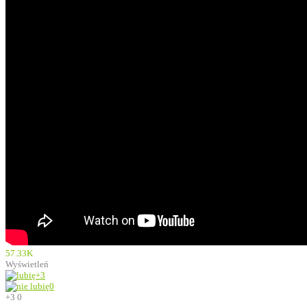
57.33K
Wyświetleń
+3
0
+3
0