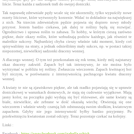
liście. Teraz każda z sadzonek trafi do swojej doniczki.
Tak naprawdę zdrewniałe pędy wcale się nie ukorzeniły, tylko wypuściły nowe
rozety liściowe, które wytworzyły korzenie. Widać to dokładnie na największej
z nich. Na trzecim zdrewniałym pędzie pojawia się dopiero nowy młody
przyrost. Jestem bardzo ciekawa, jak dalej te rośliny będą się rozwijać.
Ogrodnictwo i uprawa roślin to zabawa. To hobby, w którym cieszą zarówno
piękne, duże okazy roślin, które wzbudzają podziw każdego, jak również te
maleńkie sukcesy. Najbardziej chyba cieszy właśnie taki moment, kiedy coś
spisywaliśmy na straty, a jednak odnieśliśmy mały sukces, np. w postaci takiej
niepozornej, niewielkiej sadzonki draceny wonnej.
A dlaczego wonnej. O tym też przekonałam się rok temu, kiedy mój najstarszy
okaz draceny zakwitł. Zapach był tak intensywny, że nie można było
wytrzymać w pobliżu tej rośliny. Zwłaszcza wieczorem. Zapach kwitnącej hoi
był niczym, w porównaniu z intensywnością pachnącego kwiatu draceny
wonnej.
A kwiaty te nie są zjawiskowo piękne, ale tak rzadko pojawiają się w uprawie
doniczkowej w warunkach domowych, że stają się cudownie wyjątkowe. Mają
jasny kolor, na początku pąki wydają się być różowawe, ale same kwiaty są
białe, niewielkie, ale zebrane w dość okazałą wiechę. Otwierają się one
wieczorem i właśnie wtedy czarują lub odstraszają swoim słodkim, kwiatowym
zapachem. Gdyby nie jego intensywność byłby bardzo przyjemny. Po
przekwitnięciu kwiatostan został odcięty. Teraz pozostaje czekać na kolejny.
Linki :
Facebook :
https://www.facebook.com/izabella.schick