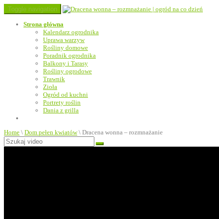
Toggle navigation
Strona główna
Kalendarz ogrodnika
Uprawa warzyw
Rośliny domowe
Poradnik ogrodnika
Balkony i Tarasy
Rośliny ogrodowe
Trawnik
Zioła
Ogród od kuchni
Portrety roślin
Dania z grilla
Home
\
Dom pełen kwiatów
\
Dracena wonna – rozmnażanie