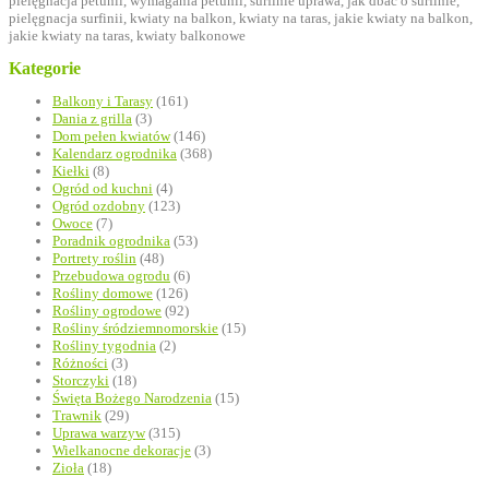
Kategorie
Balkony i Tarasy
(161)
Dania z grilla
(3)
Dom pełen kwiatów
(146)
Kalendarz ogrodnika
(368)
Kiełki
(8)
Ogród od kuchni
(4)
Ogród ozdobny
(123)
Owoce
(7)
Poradnik ogrodnika
(53)
Portrety roślin
(48)
Przebudowa ogrodu
(6)
Rośliny domowe
(126)
Rośliny ogrodowe
(92)
Rośliny śródziemnomorskie
(15)
Rośliny tygodnia
(2)
Różności
(3)
Storczyki
(18)
Święta Bożego Narodzenia
(15)
Trawnik
(29)
Uprawa warzyw
(315)
Wielkanocne dekoracje
(3)
Zioła
(18)