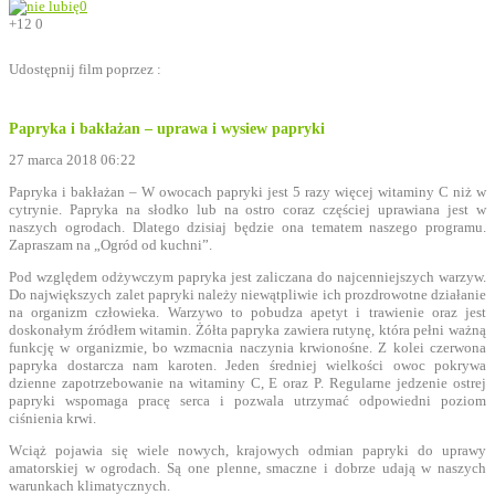
0
+12
0
Udostępnij film poprzez :
Papryka i bakłażan – uprawa i wysiew papryki
27 marca 2018 06:22
Papryka i bakłażan – W owocach papryki jest 5 razy więcej witaminy C niż w
cytrynie. Papryka na słodko lub na ostro coraz częściej uprawiana jest w
naszych ogrodach. Dlatego dzisiaj będzie ona tematem naszego programu.
Zapraszam na „Ogród od kuchni”.
Pod względem odżywczym papryka jest zaliczana do najcenniejszych warzyw.
Do największych zalet papryki należy niewątpliwie ich prozdrowotne działanie
na organizm człowieka. Warzywo to pobudza apetyt i trawienie oraz jest
doskonałym źródłem witamin. Żółta papryka zawiera rutynę, która pełni ważną
funkcję w organizmie, bo wzmacnia naczynia krwionośne. Z kolei czerwona
papryka dostarcza nam karoten. Jeden średniej wielkości owoc pokrywa
dzienne zapotrzebowanie na witaminy C, E oraz P. Regularne jedzenie ostrej
papryki wspomaga pracę serca i pozwala utrzymać odpowiedni poziom
ciśnienia krwi.
Wciąż pojawia się wiele nowych, krajowych odmian papryki do uprawy
amatorskiej w ogrodach. Są one plenne, smaczne i dobrze udają w naszych
warunkach klimatycznych.