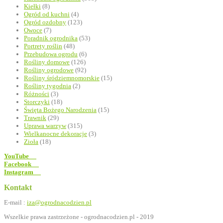
Kiełki
(8)
Ogród od kuchni
(4)
Ogród ozdobny
(123)
Owoce
(7)
Poradnik ogrodnika
(53)
Portrety roślin
(48)
Przebudowa ogrodu
(6)
Rośliny domowe
(126)
Rośliny ogrodowe
(92)
Rośliny śródziemnomorskie
(15)
Rośliny tygodnia
(2)
Różności
(3)
Storczyki
(18)
Święta Bożego Narodzenia
(15)
Trawnik
(29)
Uprawa warzyw
(315)
Wielkanocne dekoracje
(3)
Zioła
(18)
YouTube
Facebook
Instagram
Kontakt
E-mail :
iza@ogrodnacodzien.pl
Wszelkie prawa zastrzeżone - ogrodnacodzien.pl - 2019