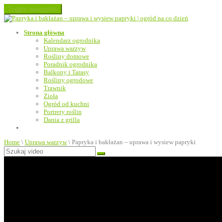
Toggle navigation
Strona główna
Kalendarz ogrodnika
Uprawa warzyw
Rośliny domowe
Poradnik ogrodnika
Balkony i Tarasy
Rośliny ogrodowe
Trawnik
Zioła
Ogród od kuchni
Portrety roślin
Dania z grilla
Home
\
Uprawa warzyw
\
Papryka i bakłażan – uprawa i wysiew papryki