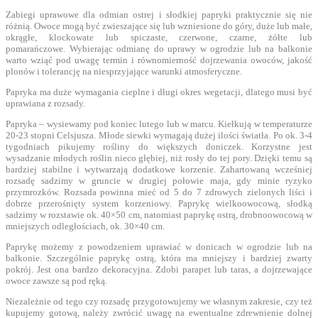
Zabiegi uprawowe dla odmian ostrej i słodkiej papryki praktycznie się nie
różnią. Owoce mogą być zwieszające się lub wzniesione do góry, duże lub małe,
okrągłe, klockowate lub spiczaste, czerwone, czarne, żółte lub
pomarańczowe. Wybierając odmianę do uprawy w ogrodzie lub na balkonie
warto wziąć pod uwagę termin i równomierność dojrzewania owoców, jakość
plonów i tolerancję na niesprzyjające warunki atmosferyczne.
Papryka ma duże wymagania cieplne i długi okres wegetacji, dlatego musi być
uprawiana z rozsady.
Papryka – wysiewamy pod koniec lutego lub w marcu. Kiełkują w temperaturze
20-23 stopni Celsjusza. Młode siewki wymagają dużej ilości światła. Po ok. 3-4
tygodniach pikujemy rośliny do większych doniczek. Korzystne jest
wysadzanie młodych roślin nieco głębiej, niż rosły do tej pory. Dzięki temu są
bardziej stabilne i wytwarzają dodatkowe korzenie. Zahartowaną wcześniej
rozsadę sadzimy w gruncie w drugiej połowie maja, gdy minie ryzyko
przymrozków. Rozsada powinna mieć od 5 do 7 zdrowych zielonych liści i
dobrze przerośnięty system korzeniowy. Paprykę wielkoowocową, słodką
sadzimy w rozstawie ok. 40×50 cm, natomiast paprykę ostrą, drobnoowocową w
mniejszych odległościach, ok. 30×40 cm.
Paprykę możemy z powodzeniem uprawiać w donicach w ogrodzie lub na
balkonie. Szczególnie paprykę ostrą, która ma mniejszy i bardziej zwarty
pokrój. Jest ona bardzo dekoracyjna. Zdobi parapet lub taras, a dojrzewające
owoce zawsze są pod ręką.
Niezależnie od tego czy rozsadę przygotowujemy we własnym zakresie, czy też
kupujemy gotową, należy zwrócić uwagę na ewentualne zdrewnienie dolnej