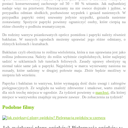
postaci konserwowanej zachowuje od 50 – 80 % witamin. Jak najbardziej
nadaje więc na przetwory. Przeznaczamy na nie owoce dojrzałe i jędrne, w
przypadku odmian słodkich, pozbawione szypułek i gniazd nasiennych. W
przypadku papryki ostrej usuwamy jedynie szypułki, gniazda nasienne
zostawiamy. Spożycie papryki powinny ograniczyć osoby, które cierpią na
różne choroby o podłożu reumatycznym.
Do rodziny warzyw psiankowatych oprócz pomidora i papryki należy również
bakłażan. W naszych ogrodach możemy uprawiać jego różne odmiany, o
różnych kolorach i kształtach.
Bakłażan czyli oberżyna to roślina wieloletnia, która u nas uprawiana jest jako
roślina jednoroczna. Należy do roślin wybitnie ciepłolubnych, które najlepiej
sadzić w szklarniach lub tunelach foliowych. Zasady uprawy oberżyny są
niemal takie same jak u papryki. Najpóźniej w marcu wysiewamy nasiona na
rozsady, które sadzimy w drugiej połowie maja. Zbiór będzie możliwy w
sierpniu lub wrześniu.
Papryka i bakłażan to warzywa, które wymagają dość dużo uwagi i zabiegów
pielęgnacyjnych. Ze względu na walory zdrowotne i smakowe, warto znaleźć
dla nich trochę miejsca w ogrodzie. Za tydzień powiemy o
marchwi
, dla której
miejsce w warzywniku znajduje się prawie zawsze . Do zobaczenia za tydzień!
Podobne filmy
Jak zwiększyć plony ogórków? Pielęgnacja ogórków w