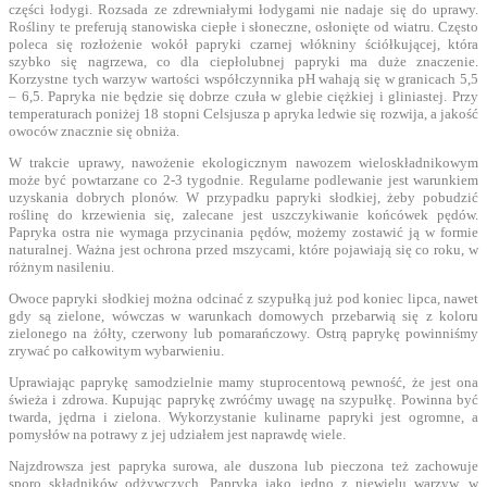
części łodygi. Rozsada ze zdrewniałymi łodygami nie nadaje się do uprawy.
Rośliny te preferują stanowiska ciepłe i słoneczne, osłonięte od wiatru. Często
poleca się rozłożenie wokół papryki czarnej włókniny ściółkującej, która
szybko się nagrzewa, co dla ciepłolubnej papryki ma duże znaczenie.
Korzystne tych warzyw wartości współczynnika pH wahają się w granicach 5,5
– 6,5. Papryka nie będzie się dobrze czuła w glebie ciężkiej i gliniastej. Przy
temperaturach poniżej 18 stopni Celsjusza p apryka ledwie się rozwija, a jakość
owoców znacznie się obniża.
W trakcie uprawy, nawożenie ekologicznym nawozem wieloskładnikowym
może być powtarzane co 2-3 tygodnie. Regularne podlewanie jest warunkiem
uzyskania dobrych plonów. W przypadku papryki słodkiej, żeby pobudzić
roślinę do krzewienia się, zalecane jest uszczykiwanie końcówek pędów.
Papryka ostra nie wymaga przycinania pędów, możemy zostawić ją w formie
naturalnej. Ważna jest ochrona przed mszycami, które pojawiają się co roku, w
różnym nasileniu.
Owoce papryki słodkiej można odcinać z szypułką już pod koniec lipca, nawet
gdy są zielone, wówczas w warunkach domowych przebarwią się z koloru
zielonego na żółty, czerwony lub pomarańczowy. Ostrą paprykę powinniśmy
zrywać po całkowitym wybarwieniu.
Uprawiając paprykę samodzielnie mamy stuprocentową pewność, że jest ona
świeża i zdrowa. Kupując paprykę zwróćmy uwagę na szypułkę. Powinna być
twarda, jędrna i zielona. Wykorzystanie kulinarne papryki jest ogromne, a
pomysłów na potrawy z jej udziałem jest naprawdę wiele.
Najzdrowsza jest papryka surowa, ale duszona lub pieczona też zachowuje
sporo składników odżywczych. Papryka jako jedno z niewielu warzyw, w