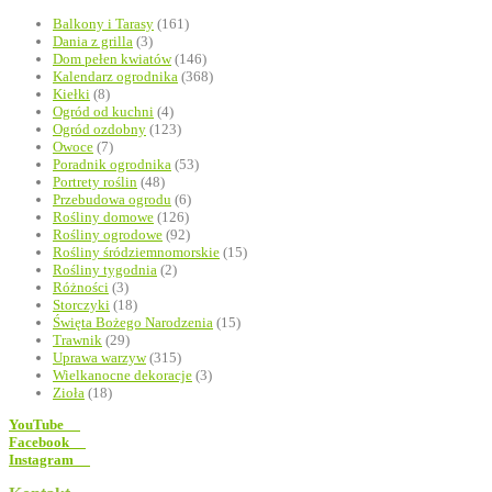
Balkony i Tarasy
(161)
Dania z grilla
(3)
Dom pełen kwiatów
(146)
Kalendarz ogrodnika
(368)
Kiełki
(8)
Ogród od kuchni
(4)
Ogród ozdobny
(123)
Owoce
(7)
Poradnik ogrodnika
(53)
Portrety roślin
(48)
Przebudowa ogrodu
(6)
Rośliny domowe
(126)
Rośliny ogrodowe
(92)
Rośliny śródziemnomorskie
(15)
Rośliny tygodnia
(2)
Różności
(3)
Storczyki
(18)
Święta Bożego Narodzenia
(15)
Trawnik
(29)
Uprawa warzyw
(315)
Wielkanocne dekoracje
(3)
Zioła
(18)
YouTube
Facebook
Instagram