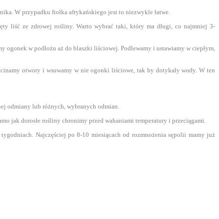
tnika. W przypadku fiołka afrykańskiego jest to niezwykle łatwe.
ty liść ze zdrowej rośliny. Warto wybrać taki, który ma długi, co najmniej 3-
my ogonek w podłożu aż do blaszki liściowej. Podlewamy i ustawiamy w ciepłym,
Nacinamy otwory i wsuwamy w nie ogonki liściowe, tak by dotykały wody. W ten
nej odmiany lub różnych, wybranych odmian.
samo jak dorosłe rośliny chronimy przed wahaniami temperatury i przeciągami.
u tygodniach. Najczęściej po 8-10 miesiącach od rozmnożenia sępolii mamy już