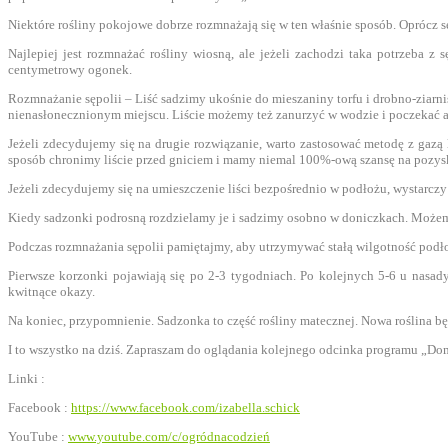
Niektóre rośliny pokojowe dobrze rozmnażają się w ten właśnie sposób. Oprócz 
Najlepiej jest rozmnażać rośliny wiosną, ale jeżeli zachodzi taka potrzeba z
centymetrowy ogonek.
Rozmnażanie sępolii – Liść sadzimy ukośnie do mieszaniny torfu i drobno-ziarni
nienasłonecznionym miejscu. Liście możemy też zanurzyć w wodzie i poczekać 
Jeżeli zdecydujemy się na drugie rozwiązanie, warto zastosować metodę z gaz
sposób chronimy liście przed gniciem i mamy niemal 100%-ową szansę na pozysk
Jeżeli zdecydujemy się na umieszczenie liści bezpośrednio w podłożu, wystarczy
Kiedy sadzonki podrosną rozdzielamy je i sadzimy osobno w doniczkach. Możem
Podczas rozmnażania sępolii pamiętajmy, aby utrzymywać stałą wilgotność podłoż
Pierwsze korzonki pojawiają się po 2-3 tygodniach. Po kolejnych 5-6 u nasad
kwitnące okazy.
Na koniec, przypomnienie. Sadzonka to część rośliny matecznej. Nowa roślina będz
I to wszystko na dziś. Zapraszam do oglądania kolejnego odcinka programu „Do
Linki :
Facebook :
https://www.facebook.com/izabella.schick
YouTube :
www.youtube.com/c/ogródnacodzień