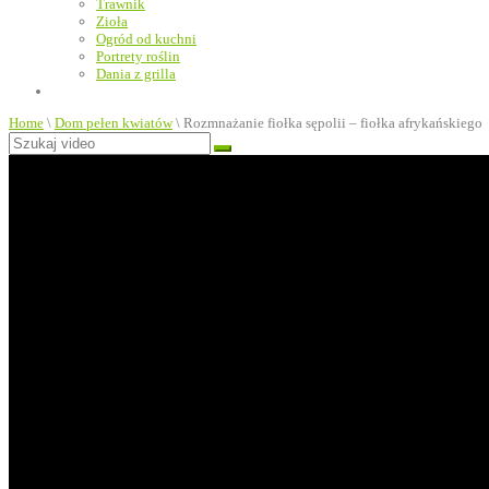
Trawnik
Zioła
Ogród od kuchni
Portrety roślin
Dania z grilla
Home
\
Dom pełen kwiatów
\
Rozmnażanie fiołka sępolii – fiołka afrykańskiego