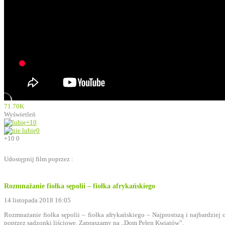
71.70K
Wyświetleń
+10
0
+10
0
Udostępnij film poprzez :
Rozmnażanie fiołka sępolii – fiołka afrykańskiego
14 listopada 2018 16:05
Rozmnażanie fiołka sępolii – fiołka afrykańskiego – Najprostszą i najbardzie
poprzez sadzonki liściowe. Zapraszamy na „Dom Pełen Kwiatów”.