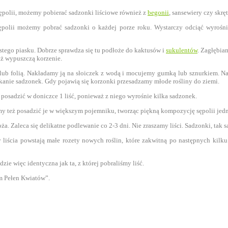
sępolii, możemy pobierać sadzonki liściowe również z
begonii
, sansewiery czy skrę
 sępolii możemy pobrać sadzonki o każdej porze roku. Wystarczy odciąć wyrośnię
stego piasku. Dobrze sprawdza się tu podłoże do kaktusów i
sukulentów
. Zagłębia
aż wypuszczą korzenie.
ą lub folią. Nakładamy ją na słoiczek z wodą i mocujemy gumką lub sznurkiem. 
anie sadzonek. Gdy pojawią się korzonki przesadzamy młode rośliny do ziemi.
 posadzić w doniczce 1 liść, ponieważ z niego wyrośnie kilka sadzonek.
y też posadzić je w większym pojemniku, tworząc piękną kompozycję sępolii jed
a. Zaleca się delikatne podlewanie co 2-3 dni. Nie zraszamy liści. Sadzonki, tak 
y liścia powstają małe rozety nowych roślin, które zakwitną po następnych kilk
ie więc identyczna jak ta, z której pobraliśmy liść.
m Pełen Kwiatów”.