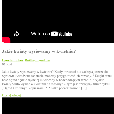
Jakie kwiaty wysiewamy w kwietniu?
Ogród ozdobny
,
Rośliny ogrodowe
01
Kwi
Jakie kwiaty wysiewamy w kwietniu? Kiedy kwiecień nie zachęca jeszcze do
wysiewu kwiatów na rabatach, możemy przygotować ich rozsady. ? Dzięki temu
nasz ogród będzie szybciej ukwiecony w nadchodzącym sezonie. ? A jakie
kwiaty warto wysiać w kwietniu na rozsady? O tym jest dzisiejszy film z cyklu
„Ogród Ozdobny”. Zapraszam! ??? Kilka paczek nasion i […]
Czytaj więcej