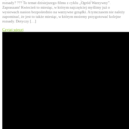
rozsady? ??? To temat dzisiejszego filmu z cyklu „Ogród Warzywny”.
Zapraszam! Kwiecień to miesiąc, w którym najczęściej myślimy już o
wysiewach nasion bezpośrednio na warzywne grządki. A tymczasem nie należy
zapominać, że jest to także miesiąc, w którym możemy przygotować kolejne
rozsady. Dotyczy […]
Czytaj więcej