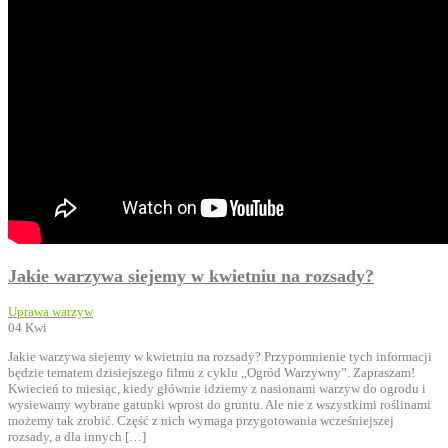
Jakie warzywa siejemy w kwietniu na rozsady?
Uprawa warzyw
04
Kwi
Jakie warzywa siejemy w kwietniu na rozsady? Przypomnienie tych informacji
będzie tematem dzisiejszego filmu z cyklu „Ogród Warzywny”. Zapraszam!
Kwiecień to miesiąc, kiedy głównie idziemy z nasionami warzyw do ogrodu i
wysiewamy wybrane gatunki wprost do gruntu. Ale nie z wszystkimi roślinami
możemy tak zrobić. Część z nich wymaga przygotowania wcześniejszej
rozsady, a dla innych […]