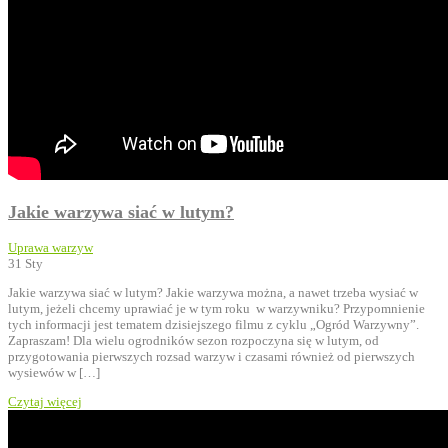
Jakie warzywa siać w lutym?
Uprawa warzyw
31
Sty
Jakie warzywa siać w lutym? Jakie warzywa można, a nawet trzeba wysiać w
lutym, jeżeli chcemy uprawiać je w tym roku w warzywniku? Przypomnienie
tych informacji jest tematem dzisiejszego filmu z cyklu „Ogród Warzywny”.
Zapraszam! Dla wielu ogrodników sezon rozpoczyna się w lutym, od
przygotowania pierwszych rozsad warzyw i czasami również od pierwszych
wysiewów w […]
Czytaj więcej