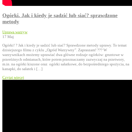
Ogórki. Jak i kiedy je sadzić lub siać? sprawdzone
metody
Uprawa warzyw
17
Maj
Ogórki! ? Jak i kiedy je sadzić lub siać? Sprawdzone metody uprawy. To temat
dzisiejszego filmu z cyklu „Ogród Warzywny”. Zapraszam! ??? W
warzywnikach możemy uprawiać dwa główne rodzaje ogórków: gruntowe w
przeróżnych odmianach, które potem przeznaczamy zazwyczaj na przetwory,
m.in. na ogórki kiszone oraz ogórki sałatkowe, do bezpośredniego spożycia, na
kanapki, do sałatek i […]
Czytaj więcej