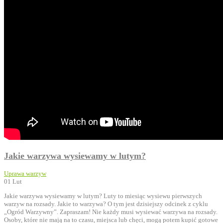
Jakie warzywa wysiewamy w lutym?
Uprawa warzyw
01
Lut
Jakie warzywa wysiewamy w lutym? Luty to miesiąc wysiewu pierwszych
warzyw na rozsady. Jakie to warzywa? O tym jest dzisiejszy odcinek z cyklu
„Ogród Warzywny”. Zapraszam! Nie każdy musi wysiewać warzywa na rozsady.
Osoby, które nie mają na to czasu, miejsca lub chęci, mogą potem kupić gotowe