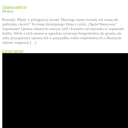
Uprawa warzyw
09
Kwi
Rozsady. Błędy w pielęgnacji rozsad. Dlaczego nasze rozsady nie rosną tak
jakbyśmy chcieli? To temat dzisiejszego filmu z cyklu „Ogród Warzywny”.
Zapraszam! Uprawa własnych warzyw, ziół i kwiatów od nasionka to wspaniałe
hobby. Wiele z nich można w ogrodzie wysiewać bezpośrednio do gruntu, ale
żeby przyspieszyć uprawę lub w przypadku roślin ciepłolubnych o dłuższym
okresie wegetacji […]
Czytaj więcej