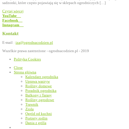
sadzonki, które często pojawiają się w sklepach ogrodniczych […]
Czytaj więcej
YouTube
Facebook
Instagram
Kontakt
E-mail :
iza@ogrodnacodzien.pl
Wszelkie prawa zastrzeżone - ogrodnacodzien.pl - 2019
Polityka Cookies
Close
Strona główna
Kalendarz ogrodnika
Uprawa warzyw
Rośliny domowe
Poradnik ogrodnika
Balkony i Tarasy
Rośliny ogrodowe
Trawnik
Zioła
Ogród od kuchni
Portrety roślin
Dania z grilla