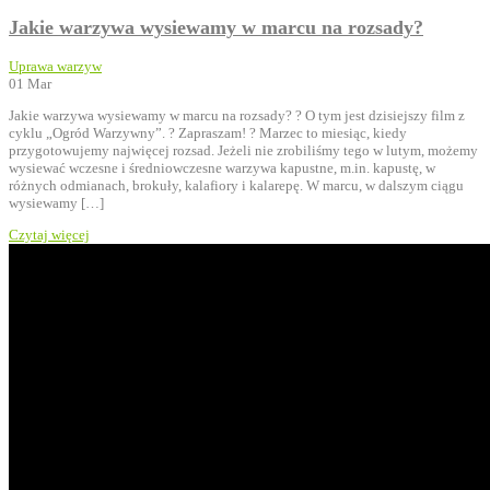
Jakie warzywa wysiewamy w marcu na rozsady?
Uprawa warzyw
01
Mar
Jakie warzywa wysiewamy w marcu na rozsady? ? O tym jest dzisiejszy film z
cyklu „Ogród Warzywny”. ? Zapraszam! ? Marzec to miesiąc, kiedy
przygotowujemy najwięcej rozsad. Jeżeli nie zrobiliśmy tego w lutym, możemy
wysiewać wczesne i średniowczesne warzywa kapustne, m.in. kapustę, w
różnych odmianach, brokuły, kalafiory i kalarepę. W marcu, w dalszym ciągu
wysiewamy […]
Czytaj więcej