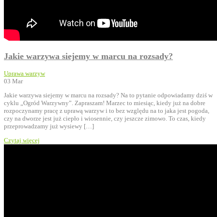
Jakie warzywa siejemy w marcu na rozsady?
Uprawa warzyw
03
Mar
Jakie warzywa siejemy w marcu na rozsady? Na to pytanie odpowiadamy dziś w
cyklu „Ogród Warzywny”. Zapraszam! Marzec to miesiąc, kiedy już na dobre
rozpoczynamy pracę z uprawą warzyw i to bez względu na to jaka jest pogoda,
czy na dworze jest już ciepło i wiosennie, czy jeszcze zimowo. To czas, kiedy
przeprowadzamy już wysiewy […]
Czytaj więcej