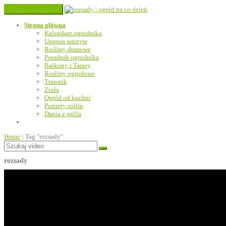
Toggle navigation
Strona główna
Kalendarz ogrodnika
Uprawa warzyw
Rośliny domowe
Poradnik ogrodnika
Balkony i Tarasy
Rośliny ogrodowe
Trawnik
Zioła
Ogród od kuchni
Portrety roślin
Dania z grilla
Home
\
Tag "rozsady"
rozsady