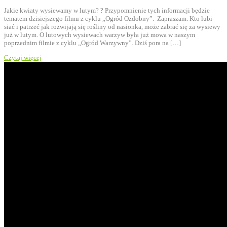
Jakie kwiaty wysiewamy w lutym? ? Przypomnienie tych informacji będzie
tematem dzisiejszego filmu z cyklu „Ogród Ozdobny”. Zapraszam. Kto lubi
siać i patrzeć jak rozwijają się rośliny od nasionka, może zabrać się za wysiewy
już w lutym. O lutowych wysiewach warzyw była już mowa w naszym
poprzednim filmie z cyklu „Ogród Warzywny”. Dziś pora na […]
Czytaj więcej