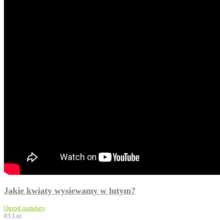
Jakie kwiaty wysiewamy w lutym?
Ogród ozdobny
03
Lut