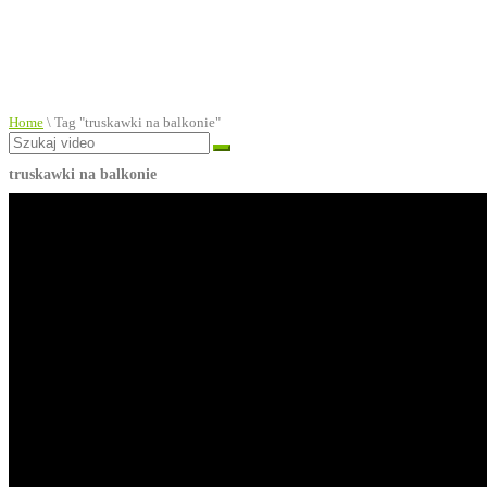
Home
\
Tag "truskawki na balkonie"
truskawki na balkonie