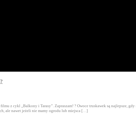
h?
 filmu z cykl „Balkony i Tarasy”. Zapraszam! ? Owoce truskawek są najlepsze, gdy
ch, ale nawet jeżeli nie mamy ogrodu lub miejsca […]