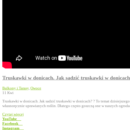
Truskawki w donicach. Jak sadzić truskawki w donicac
Balkony i Tarasy
,
Owoce
11
Kwi
Truskawki w donicach. Jak sadzić truskawki w donicach? ? To temat dzisiejszego
własnoręcznie uprawianych roślin. Dlatego często goszczą one w naszych ogroda
Czytaj więcej
YouTube
Facebook
Instagram