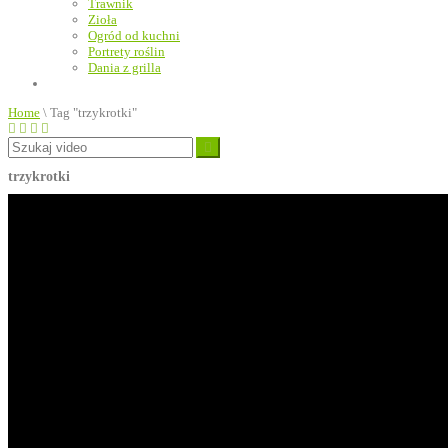
Trawnik
Zioła
Ogród od kuchni
Portrety roślin
Dania z grilla
Home
\
Tag "trzykrotki"
trzykrotki