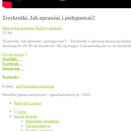
Trzykrotki. Jak uprawiać i pielęgnować?
Dom pełen kwiatów
,
Rośliny domowe
13
Sty
Trzykrotki. Jak uprawiać i pielęgnować? – Trzykrotki w głównej mierze pochodzą
dorastają do 20-30 cm wysokości. Nie są trujące. Ciekawostką jest to, że trzykrotk
Czytaj więcej
YouTube
Facebook
Instagram
Kontakt
E-mail :
iza@ogrodnacodzien.pl
Wszelkie prawa zastrzeżone - ogrodnacodzien.pl - 2019
Polityka Cookies
Close
Strona główna
Kalendarz ogrodnika
Uprawa warzyw
Rośliny domowe