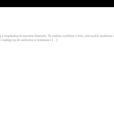
 z tropikalnych rejonów Ameryki. To rośliny ozdobne z liści, niezwykle urokliwe 
i nadają się do sadzenia w terrarium i […]