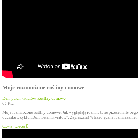
Moje rozmnożone rośliny domowe
Dom pełen kwiatów
,
Rośliny domowe
06
Kwi
Moje rozmnożone rośliny domowe. Jak wyglądają rozmnożone przeze mnie begonie
odcinku z cyklu „Dom Pełen Kwiatów”. Zapraszam! Własnoręczne rozmnażanie ro
Czytaj więcej