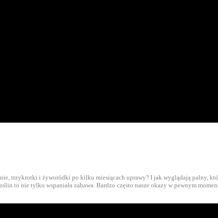
, trzykrotki i żyworódki po kilku miesiącach uprawy? I jak wyglądają palny, któ
ślin to nie tylko wspaniała zabawa. Bardzo często nasze okazy w pewnym momenc