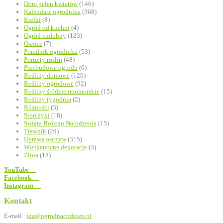
Dom pełen kwiatów
(146)
Kalendarz ogrodnika
(368)
Kiełki
(8)
Ogród od kuchni
(4)
Ogród ozdobny
(123)
Owoce
(7)
Poradnik ogrodnika
(53)
Portrety roślin
(48)
Przebudowa ogrodu
(6)
Rośliny domowe
(126)
Rośliny ogrodowe
(92)
Rośliny śródziemnomorskie
(15)
Rośliny tygodnia
(2)
Różności
(3)
Storczyki
(18)
Święta Bożego Narodzenia
(15)
Trawnik
(29)
Uprawa warzyw
(315)
Wielkanocne dekoracje
(3)
Zioła
(18)
YouTube
Facebook
Instagram
Kontakt
E-mail :
iza@ogrodnacodzien.pl