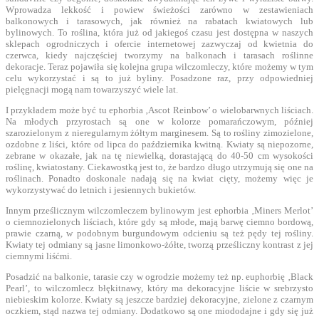
Wprowadza lekkość i powiew świeżości zarówno w zestawieniach
balkonowych i tarasowych, jak również na rabatach kwiatowych lub
bylinowych. To roślina, która już od jakiegoś czasu jest dostępna w naszych
sklepach ogrodniczych i ofercie internetowej zazwyczaj od kwietnia do
czerwca, kiedy najczęściej tworzymy na balkonach i tarasach roślinne
dekoracje. Teraz pojawiła się kolejna grupa wilczomleczy, które możemy w tym
celu wykorzystać i są to już byliny. Posadzone raz, przy odpowiedniej
pielęgnacji mogą nam towarzyszyć wiele lat.
I przykładem może być tu ephorbia ‚Ascot Reinbow’ o wielobarwnych liściach.
Na młodych przyrostach są one w kolorze pomarańczowym, później
szarozielonym z nieregularnym żółtym marginesem. Są to rośliny zimozielone,
ozdobne z liści, które od lipca do października kwitną. Kwiaty są niepozorne,
zebrane w okazałe, jak na tę niewielką, dorastającą do 40-50 cm wysokości
roślinę, kwiatostany. Ciekawostką jest to, że bardzo długo utrzymują się one na
roślinach. Ponadto doskonale nadają się na kwiat cięty, możemy więc je
wykorzystywać do letnich i jesiennych bukietów.
Innym prześlicznym wilczomleczem bylinowym jest ephorbia ‚Miners Merlot’
o ciemnozielonych liściach, które gdy są młode, mają barwę ciemno bordową,
prawie czarną, w podobnym burgundowym odcieniu są też pędy tej rośliny.
Kwiaty tej odmiany są jasne limonkowo-żółte, tworzą prześliczny kontrast z jej
ciemnymi liśćmi.
Posadzić na balkonie, tarasie czy w ogrodzie możemy też np. euphorbię ‚Black
Pearl’, to wilczomlecz błękitnawy, który ma dekoracyjne liście w srebrzysto
niebieskim kolorze. Kwiaty są jeszcze bardziej dekoracyjne, zielone z czarnym
oczkiem, stąd nazwa tej odmiany. Dodatkowo są one miododajne i gdy się już