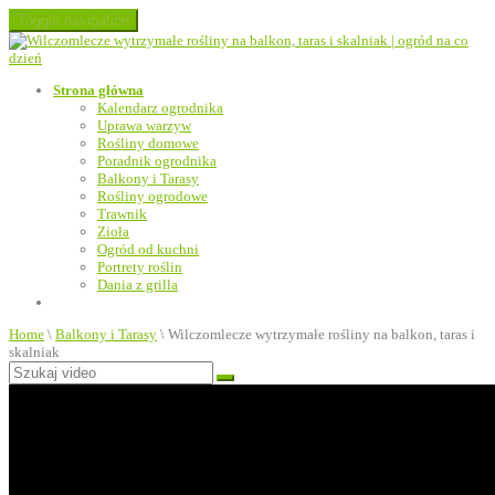
Toggle navigation
Strona główna
Kalendarz ogrodnika
Uprawa warzyw
Rośliny domowe
Poradnik ogrodnika
Balkony i Tarasy
Rośliny ogrodowe
Trawnik
Zioła
Ogród od kuchni
Portrety roślin
Dania z grilla
Home
\
Balkony i Tarasy
\
Wilczomlecze wytrzymałe rośliny na balkon, taras i
skalniak