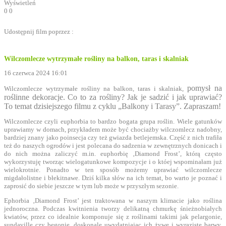
Wyświetleń
0
0
Udostępnij film poprzez :
Wilczomlecze wytrzymałe rośliny na balkon, taras i skalniak
16 czerwca 2024 16:01
pomysł na
Wilczomlecze wytrzymałe rośliny na balkon, taras i skalniak,
roślinne dekoracje. Co to za rośliny? Jak je sadzić i jak uprawiać?
To temat dzisiejszego filmu z cyklu „Balkony i Tarasy”. Zapraszam!
Wilczomlecze czyli euphorbia to bardzo bogata grupa roślin. Wiele gatunków
uprawiamy w domach, przykładem może być chociażby wilczomlecz nadobny,
bardziej znany jako poinsecja czy też gwiazda betlejemska. Część z nich trafiła
też do naszych ogrodów i jest polecana do sadzenia w zewnętrznych donicach i
do nich można zaliczyć m.in. euphorbię ‚Diamond Frost’, którą często
wykorzystuję tworząc wielogatunkowe kompozycje i o któej wspominałam już
wielokrotnie. Ponadto w ten sposób możemy uprawiać wilczomlecze
migdałolistne i błekitnawe. Dziś kilka słów na ich temat, bo warto je poznać i
zaprosić do siebie jeszcze w tym lub może w przyszłym sezonie.
Ephorbia ‚Diamond Frost’ jest traktowana w naszym klimacie jako roślina
jednoroczna. Podczas kwitnienia tworzy delikatną chmurkę śnieżnobiałych
kwiatów, przez co idealnie komponuje się z roślinami takimi jak pelargonie,
sundaville czy begonie, doskonale uwydatniając ich żywe i wyraziste barwy.