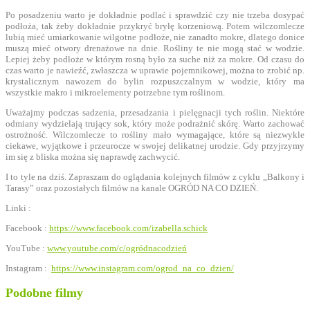
Po posadzeniu warto je dokładnie podlać i sprawdzić czy nie trzeba dosypać
podłoża, tak żeby dokładnie przykryć bryłę korzeniową. Potem wilczomlecze
lubią mieć umiarkowanie wilgotne podłoże, nie zanadto mokre, dlatego donice
muszą mieć otwory drenażowe na dnie. Rośliny te nie mogą stać w wodzie.
Lepiej żeby podłoże w którym rosną było za suche niż za mokre. Od czasu do
czas warto je nawieźć, zwłaszcza w uprawie pojemnikowej, można to zrobić np.
krystalicznym nawozem do bylin rozpuszczalnym w wodzie, który ma
wszystkie makro i mikroelementy potrzebne tym roślinom.
Uważajmy podczas sadzenia, przesadzania i pielęgnacji tych roślin. Niektóre
odmiany wydzielają trujący sok, który może podrażnić skórę. Warto zachować
ostrożność. Wilczomlecze to rośliny mało wymagające, które są niezwykle
ciekawe, wyjątkowe i przeurocze w swojej delikatnej urodzie. Gdy przyjrzymy
im się z bliska można się naprawdę zachwycić.
I to tyle na dziś. Zapraszam do oglądania kolejnych filmów z cyklu „Balkony i
Tarasy” oraz pozostałych filmów na kanale OGRÓD NA CO DZIEŃ.
Linki :
Facebook :
https://www.facebook.com/izabella.schick
YouTube :
www.youtube.com/c/ogródnacodzień
Instagram :
https://www.instagram.com/ogrod_na_co_dzien/
Podobne filmy