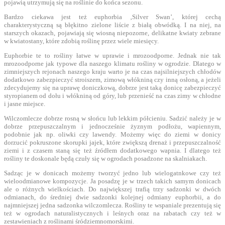
pojawią utrzymują się na roślinie do końca sezonu.
Bardzo ciekawa jest też euphorbia ‚Silver Swan’, której cechą
charakterystyczną są błękitno zielone liście z białą obwódką. I na niej, na
starszych okazach, pojawiają się wiosną niepozorne, delikatne kwiaty zebrane
w kwiatostany, które zdobią roślinę przez wiele miesięcy.
Euphorbie te to rośliny łatwe w uprawie i mrozoodporne. Jednak nie tak
mrozoodporne jak typowe dla naszego klimatu rośliny w ogrodzie. Dlatego w
zimniejszych rejonach naszego kraju warto je na czas najsilniejszych chłodów
dodatkowo zabezpieczyć stroiszem, zimową włókniną czy inną osłoną, a jeżeli
zdecydujemy się na uprawę doniczkową, dobrze jest taką donicę zabezpieczyć
styropianem od dołu i włókniną od góry, lub przenieść na czas zimy w chłodne
i jasne miejsce.
Wilczomlecze dobrze rosną w słońcu lub lekkim półcieniu. Sadzić należy je w
dobrze przepuszczalnym i jednocześnie żyznym podłożu, wapiennym,
podobnie jak np. oliwki czy lawendy. Możemy więc do ziemi w donicy
dorzucić pokruszone skorupki jajek, które zwiększą drenaż i przepuszczalność
ziemi i z czasem staną się też źródłem dodatkowego wapnia. I dlatego też
rośliny te doskonale będą czuły się w ogrodach posadzone na skalniakach.
Sadząc je w donicach możemy tworzyć jedno lub wielogatnkowe czy też
wieloodmianowe kompozycje. Ja posadzę je w trzech takich samym donicach
ale o różnych wielkościach. Do największej trafią trzy sadzonki w dwóch
odmianach, do średniej dwie sadzonki kolejnej odmiany euphorbii, a do
najmniejszej jedna sadzonka wilczomlecza. Rośliny te wspaniale prezentują się
też w ogrodach naturalistycznych i leśnych oraz na rabatach czy też w
zestawieniach z roślinami śródziemnomorskimi.