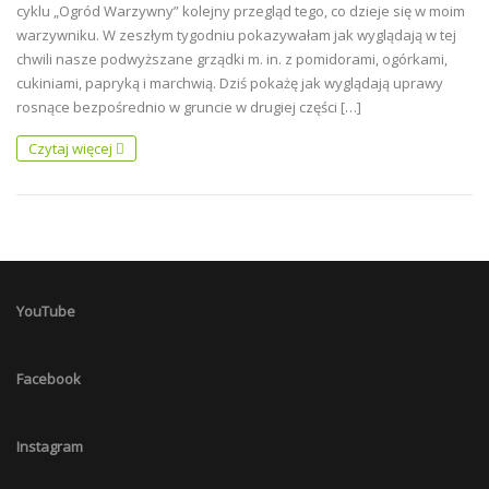
cyklu „Ogród Warzywny” kolejny przegląd tego, co dzieje się w moim
warzywniku. W zeszłym tygodniu pokazywałam jak wyglądają w tej
chwili nasze podwyższane grządki m. in. z pomidorami, ogórkami,
cukiniami, papryką i marchwią. Dziś pokażę jak wyglądają uprawy
rosnące bezpośrednio w gruncie w drugiej części […]
Czytaj więcej
YouTube
Facebook
Instagram