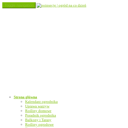
Toggle navigation
Strona główna
Kalendarz ogrodnika
Uprawa warzyw
Rośliny domowe
Poradnik ogrodnika
Balkony i Tarasy
Rośliny ogrodowe