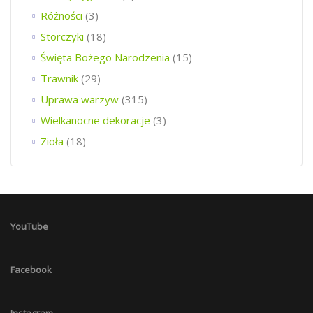
Różności
(3)
Storczyki
(18)
Święta Bożego Narodzenia
(15)
Trawnik
(29)
Uprawa warzyw
(315)
Wielkanocne dekoracje
(3)
Zioła
(18)
YouTube
Facebook
Instagram