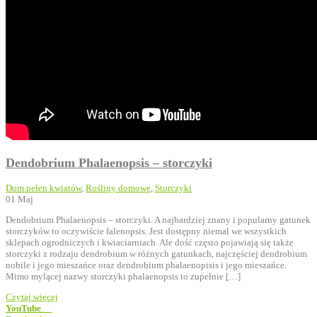
Dendobrium Phalaenopsis – storczyki
Dom pełen kwiatów
,
Rośliny domowe
,
Storczyki
01
Maj
Dendobrium Phalaenopsis – storczyki. A najbardziej znany i popularny gatunek
storczyków to oczywiście falenopsis. Jest dostępny niemal we wszystkich
sklepach ogrodniczych i kwiaciarniach. Ale dość często pojawiają się także
storczyki z rodzaju dendrobium w różnych gatunkach, najczęściej dendrobium
nobile i jego mieszańce oraz dendrobium phalaenopisis i jego mieszańce.
Mimo mylącej nazwy storczyki phalaenopsis to zupełnie […]
Czytaj więcej
YouTube