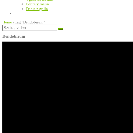
Portrety roślin
Dania z grilla
Home
\
Tag "Dendobrium"
Dendobrium