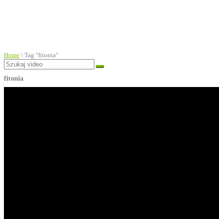
Home
\
Tag "fitonia"
fitonia