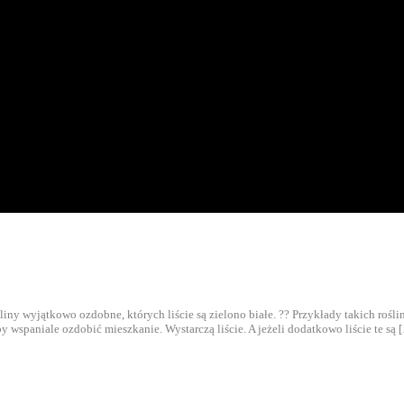
ośliny wyjątkowo ozdobne, których liście są zielono białe. ?? Przykłady takich ro
y wspaniale ozdobić mieszkanie. Wystarczą liście. A jeżeli dodatkowo liście te są 