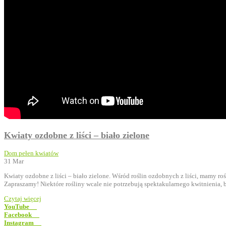
Kwiaty ozdobne z liści – biało zielone
Dom pełen kwiatów
31
Mar
Kwiaty ozdobne z liści – biało zielone. Wśród roślin ozdobnych z liści, mamy r
Zapraszamy! Niektóre rośliny wcale nie potrzebują spektakularnego kwitnienia, b
Czytaj więcej
YouTube
Facebook
Instagram