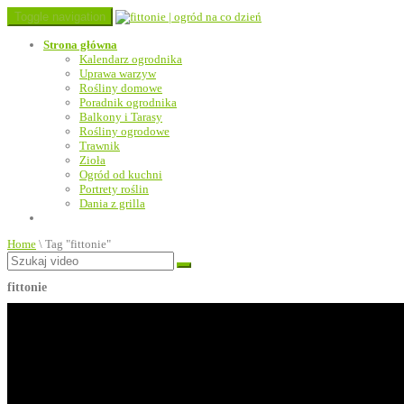
Toggle navigation
Strona główna
Kalendarz ogrodnika
Uprawa warzyw
Rośliny domowe
Poradnik ogrodnika
Balkony i Tarasy
Rośliny ogrodowe
Trawnik
Zioła
Ogród od kuchni
Portrety roślin
Dania z grilla
Home
\
Tag "fittonie"
fittonie