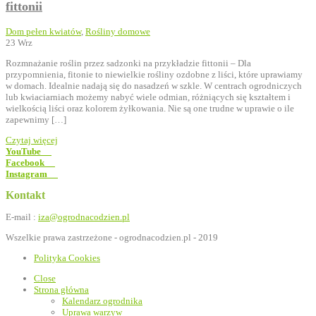
fittonii
Dom pełen kwiatów
,
Rośliny domowe
23
Wrz
Rozmnażanie roślin przez sadzonki na przykładzie fittonii – Dla
przypomnienia, fitonie to niewielkie rośliny ozdobne z liści, które uprawiamy
w domach. Idealnie nadają się do nasadzeń w szkle. W centrach ogrodniczych
lub kwiaciarniach możemy nabyć wiele odmian, różniących się kształtem i
wielkością liści oraz kolorem żyłkowania. Nie są one trudne w uprawie o ile
zapewnimy […]
Czytaj więcej
YouTube
Facebook
Instagram
Kontakt
E-mail :
iza@ogrodnacodzien.pl
Wszelkie prawa zastrzeżone - ogrodnacodzien.pl - 2019
Polityka Cookies
Close
Strona główna
Kalendarz ogrodnika
Uprawa warzyw