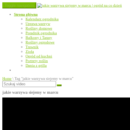
Toggle navigation
Strona główna
Kalendarz ogrodnika
Uprawa warzyw
Rośliny domowe
Poradnik ogrodnika
Balkony i Tarasy
Rośliny ogrodowe
Trawnik
Zioła
Ogród od kuchni
Portrety roślin
Dania z grilla
Home
\
Tag "jakie warzywa siejemy w marcu"
jakie warzywa siejemy w marcu