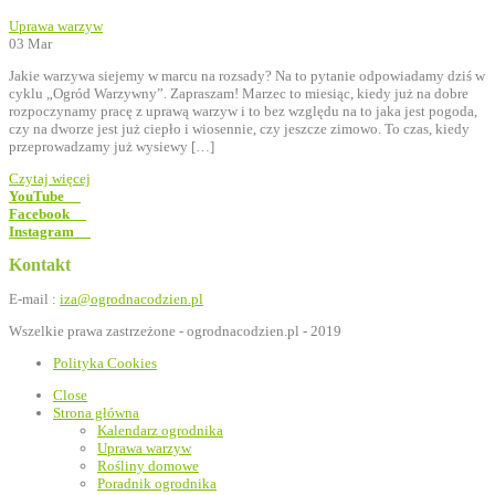
Uprawa warzyw
03
Mar
Jakie warzywa siejemy w marcu na rozsady? Na to pytanie odpowiadamy dziś w
cyklu „Ogród Warzywny”. Zapraszam! Marzec to miesiąc, kiedy już na dobre
rozpoczynamy pracę z uprawą warzyw i to bez względu na to jaka jest pogoda,
czy na dworze jest już ciepło i wiosennie, czy jeszcze zimowo. To czas, kiedy
przeprowadzamy już wysiewy […]
Czytaj więcej
YouTube
Facebook
Instagram
Kontakt
E-mail :
iza@ogrodnacodzien.pl
Wszelkie prawa zastrzeżone - ogrodnacodzien.pl - 2019
Polityka Cookies
Close
Strona główna
Kalendarz ogrodnika
Uprawa warzyw
Rośliny domowe
Poradnik ogrodnika