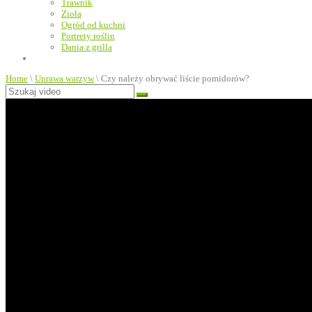
Trawnik
Zioła
Ogród od kuchni
Portrety roślin
Dania z grilla
Home
\
Uprawa warzyw
\
Czy należy obrywać liście pomidorów?