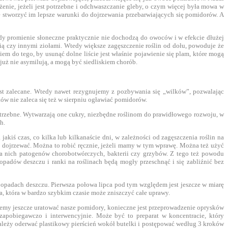
nie, jeżeli jest potrzebne i odchwaszczanie gleby, o czym więcej była mowa w
 stworzyć im lepsze warunki do dojrzewania przebarwiających się pomidorów. A
dy promienie słoneczne praktycznie nie dochodzą do owoców i w efekcie dłużej
ią czy innymi ziołami. Wtedy większe zagęszczenie roślin od dołu, powoduje że
m do tego, by usunąć dolne liście jest właśnie pojawienie się plam, które mogą
 już nie asymilują, a mogą być siedliskiem chorób.
 jest zalecane. Wtedy nawet rezygnujemy z pozbywania się „wilków”, pozwalając
ów nie zaleca się też w sierpniu ogławiać pomidorów.
potrzebne. Wytwarzają one cukry, niezbędne roślinom do prawidłowego rozwoju, w
h.
kiś czas, co kilka lub kilkanaście dni, w zależności od zagęszczenia roślin na
ej dojrzewać. Można to robić ręcznie, jeżeli mamy w tym wprawę. Można też użyć
 na nich patogenów chorobotwórczych, bakterii czy grzybów. Z tego też powodu
opadów deszczu i ranki na roślinach będą mogły przeschnąć i się zabliźnić bez
 opadach deszczu. Pierwsza połowa lipca pod tym względem jest jeszcze w miarę
a, która w bardzo szybkim czasie może zniszczyć całe uprawy.
chcemy jeszcze uratować nasze pomidory, konieczne jest przeprowadzenie oprysków
pobiegawczo i interwencyjnie. Może być to preparat w koncentracie, który
leży oderwać plastikowy pierścień wokół butelki i postępować według 3 kroków