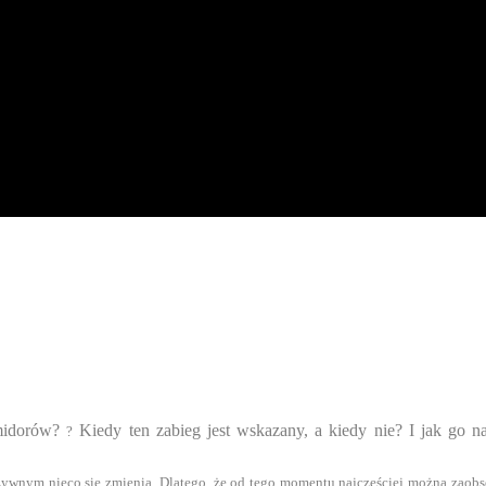
omidorów?
Kiedy ten zabieg jest wskazany, a kiedy nie? I jak go na
?
nym nieco się zmienia. Dlatego, że od tego momentu najczęściej można zaobse