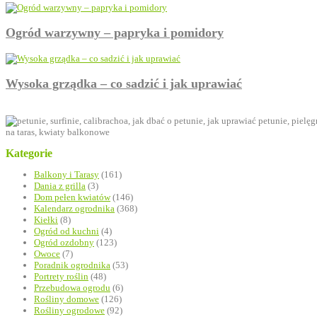
Ogród warzywny – papryka i pomidory
Wysoka grządka – co sadzić i jak uprawiać
Kategorie
Balkony i Tarasy
(161)
Dania z grilla
(3)
Dom pełen kwiatów
(146)
Kalendarz ogrodnika
(368)
Kiełki
(8)
Ogród od kuchni
(4)
Ogród ozdobny
(123)
Owoce
(7)
Poradnik ogrodnika
(53)
Portrety roślin
(48)
Przebudowa ogrodu
(6)
Rośliny domowe
(126)
Rośliny ogrodowe
(92)