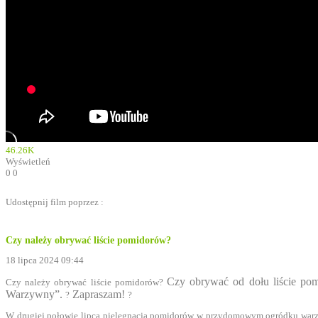
46.26K
Wyświetleń
0
0
Udostępnij film poprzez :
Czy należy obrywać liście pomidorów?
18 lipca 2024 09:44
Czy obrywać od dołu liście p
Czy należy obrywać liście pomidorów?
Warzywny”.
Zapraszam!
?
?
W drugiej połowie lipca pielęgnacja pomidorów w przydomowym ogródku warzyw