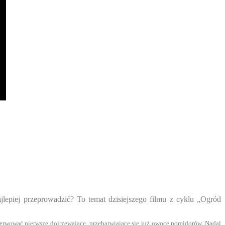
jlepiej przeprowadzić? To temat dzisiejszego filmu z cyklu „Ogród
rwować pierwsze dojrzewające, przebarwiające się już owoce pomidorów. Nadal