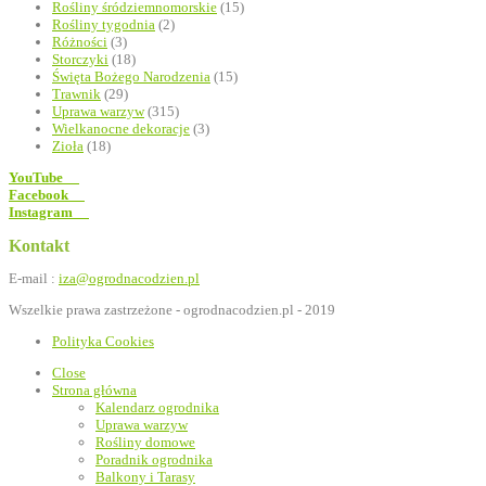
Rośliny śródziemnomorskie
(15)
Rośliny tygodnia
(2)
Różności
(3)
Storczyki
(18)
Święta Bożego Narodzenia
(15)
Trawnik
(29)
Uprawa warzyw
(315)
Wielkanocne dekoracje
(3)
Zioła
(18)
YouTube
Facebook
Instagram
Kontakt
E-mail :
iza@ogrodnacodzien.pl
Wszelkie prawa zastrzeżone - ogrodnacodzien.pl - 2019
Polityka Cookies
Close
Strona główna
Kalendarz ogrodnika
Uprawa warzyw
Rośliny domowe
Poradnik ogrodnika
Balkony i Tarasy