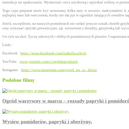
instrukcji na opakowaniu. Wymieszać ciecz użytkową i opryskać rośliny w potrze
Tego typu preparat może być stosowany kilka razy w sezonie, maksymalnie 4, 
najlepiej rano lub wieczorem, kiedy nie ma już w ogrodzie latających owadów z
Jeżeli, szczęśliwie, na naszych pomidorach nie widać jeszcze oznak chorób grz
oraz wykonać opryski prewencyjne, np. roztworem z drożdży, gnojówką lub wyciąg
I to tyle na dziś. Życzę zdrowych i obfitych pomidorowych plonów. I zaprasz
Linki :
Facebook :
https://www.facebook.com/izabella.schick
YouTube :
www.youtube.com/c/ogródnacodzień
Instagram :
https://www.instagram.com/ogrod_na_co_dzien/
Podobne filmy
Ogród warzywny w marcu – rozsady papryki i pomidor
Wysiew pomidorów, papryki i oberżyny.