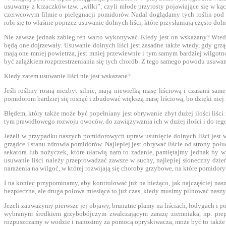
usuwamy z krzaczków tzw. „wilki”, czyli młode przyrosty pojawiające się w k
czerwcowym filmie o pielęgnacji pomidorów. Nadal doglądamy tych roślin pod 
robi się to właśnie poprzez usuwanie dolnych liści, które przysłaniają często do
Nie zawsze jednak zabieg ten warto wykonywać. Kiedy jest on wskazany? Wtedy
będą one dojrzewały. Usuwanie dolnych liści jest zasadne także wtedy, gdy gr
mają one mniej powietrza, jest mniej przewiewnie i tym samym bardziej wilgotn
być zalążkiem rozprzestrzeniania się tych chorób. Z tego samego powodu usuwamy t
Kiedy zatem usuwanie liści nie jest wskazane?
Jeśli rośliny rosną niezbyt silnie, mają niewielką masę liściową i czasami s
pomidorom bardziej się rosnąć i zbudować większą masę liściową, bo dzięki niej
Błędem, który także może być popełniany jest obrywanie zbyt dużej ilości liśc
tym prawidłowego rozwoju owoców, do zawiązywania ich w dużej ilości i do te
Jeżeli w przypadku naszych pomidorowych upraw usunięcie dolnych liści jest ws
grządce i stanu zdrowia pomidorów. Najlepiej jest obrywać liście od strony po
sekatora lub nożyczek, które ułatwią nam to zadanie, pamiętajmy jednak by w
usuwanie liści należy przeprowadzać zawsze w suchy, najlepiej słoneczny dzie
narażenia na wilgoć, w której rozwijają się choroby grzybowe, na które pomidory
I na koniec przypominamy, aby kontrolować już na bieżąco, jak najczęściej na
bezpieczna, ale druga połowa miesiąca to już czas, kiedy musimy pilnować naszy
Jeżeli zauważymy pierwsze jej objawy, brunatne plamy na liściach, łodygach i p
wybranym środkiem grzybobójczym zwalczającym zarazę ziemniaka, np. prep
rozpuszczamy w wodzie i nanosimy za pomocą opryskiwacza, może być to także 