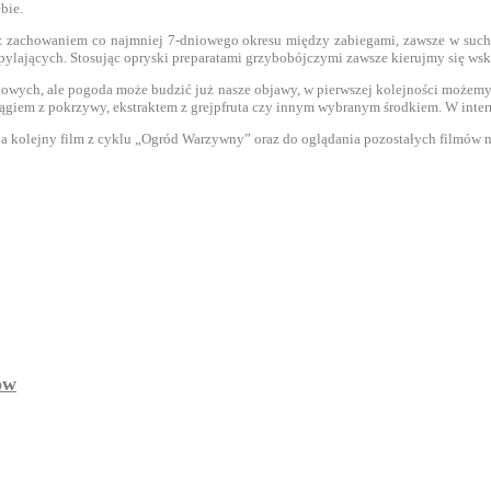
bie.
z zachowaniem co najmniej 7-dniowego okresu między zabiegami, zawsze w suchy
apylających. Stosując opryski preparatami grzybobójczymi zawsze kierujmy się wsk
ybowych, ale pogoda może budzić już nasze objawy, w pierwszej kolejności możem
iem z pokrzywy, ekstraktem z grejpfruta czy innym wybranym środkiem. W internec
am na kolejny film z cyklu „Ogród Warzywny” oraz do oglądania pozostałych film
ów