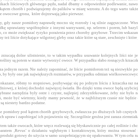
ącikach liściowych głównego pędu, nadal dbamy o odpowiednie podlewanie, nawoże
kątem chorób i podwiązujemy do palików w miarę wzrostu. A do tego warto także
lne owocowe grona, które dojrzewają jako pierwsze.
, gdy nasze pomidory naprawdę mocno się rozrosły i są silnie zagęszczone. Wte
ządkę uprawiamy współrzędnie z innymi warzywami, np. selerem i porem, lub bazyl
o, co może zwiększać ryzyko porażenia przez choroby grzybowe. Trzecim wskazanie
eż liście dotykające wilgotnej gleby oraz takie które są stare, zeschnięte i które
ame zrzucają dolne ulistnienie, to w takim wypadku usuwanie kolejnych liści nie
 rośliny są potem w stanie wytworzyć owoce. W przypadku słabo rosnących krzaczk
i za jednym razem. Nie należy zapominać, że liście pomidorom też są niezwykle 
go, by były one jak największych rozmiarów, w przypadku odmian wielkoowocowyc
kazane, róbmy to stopniowo, pozbywając się po jednym liściu z krzaczka raz na ja
łudniowej, z której dochodzi najwięcej światła. Bo dzięki temu owoce będą szybci
ybrane narzędzia były ostre i czyste, najlepiej zdezynfekowane, żeby nie było
ń, może być wietrzny, kiedy mamy pewność, że w najbliższym czasie nie będzie 
 są niestety bardzo podatne.
sze pomidory pod kątem chorób grzybowych, zwłaszcza po dłuższych lub częstych
ch upraw i zapobiegać ich pojawieniu się. Szczególnie groźna jest zaraza ziemniak
otem także owocach, które wręcz rozlewają się błyskawicznie po całej roślinie i 
aratem ‚Revus’ o działaniu wgłębnym i kontaktowym, który można stosować za
produkt gotowy do użycia w samo uzupełniającym się opakowaniu. W tym celu na