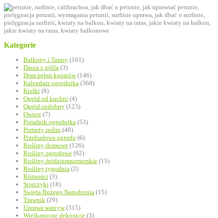
Kategorie
Balkony i Tarasy
(161)
Dania z grilla
(3)
Dom pełen kwiatów
(146)
Kalendarz ogrodnika
(368)
Kiełki
(8)
Ogród od kuchni
(4)
Ogród ozdobny
(123)
Owoce
(7)
Poradnik ogrodnika
(53)
Portrety roślin
(48)
Przebudowa ogrodu
(6)
Rośliny domowe
(126)
Rośliny ogrodowe
(92)
Rośliny śródziemnomorskie
(15)
Rośliny tygodnia
(2)
Różności
(3)
Storczyki
(18)
Święta Bożego Narodzenia
(15)
Trawnik
(29)
Uprawa warzyw
(315)
Wielkanocne dekoracje
(3)