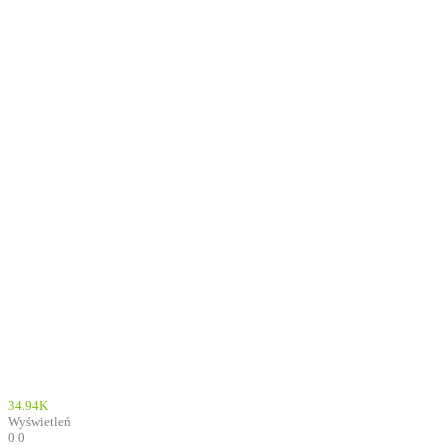
34.94K
Wyświetleń
0
0