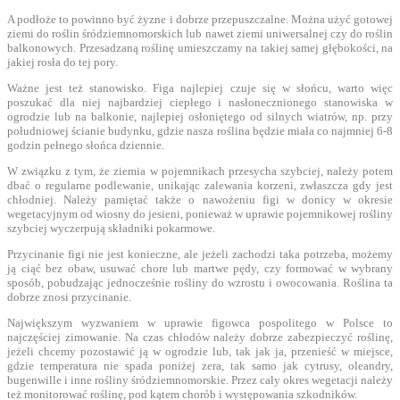
A podłoże to powinno być żyzne i dobrze przepuszczalne. Można użyć gotowej
ziemi do roślin śródziemnomorskich lub nawet ziemi uniwersalnej czy do roślin
balkonowych. Przesadzaną roślinę umieszczamy na takiej samej głębokości, na
jakiej rosła do tej pory.
Ważne jest też stanowisko. Figa najlepiej czuje się w słońcu, warto więc
poszukać dla niej najbardziej ciepłego i nasłonecznionego stanowiska w
ogrodzie lub na balkonie, najlepiej osłoniętego od silnych wiatrów, np. przy
południowej ścianie budynku, gdzie nasza roślina będzie miała co najmniej 6-8
godzin pełnego słońca dziennie.
W związku z tym, że ziemia w pojemnikach przesycha szybciej, należy potem
dbać o regularne podlewanie, unikając zalewania korzeni, zwłaszcza gdy jest
chłodniej. Należy pamiętać także o nawożeniu figi w donicy w okresie
wegetacyjnym od wiosny do jesieni, ponieważ w uprawie pojemnikowej rośliny
szybciej wyczerpują składniki pokarmowe.
Przycinanie figi nie jest konieczne, ale jeżeli zachodzi taka potrzeba, możemy
ją ciąć bez obaw, usuwać chore lub martwe pędy, czy formować w wybrany
sposób, pobudzając jednocześnie rośliny do wzrostu i owocowania. Roślina ta
dobrze znosi przycinanie.
Największym wyzwaniem w uprawie figowca pospolitego w Polsce to
najczęściej zimowanie. Na czas chłodów należy dobrze zabezpieczyć roślinę,
jeżeli chcemy pozostawić ją w ogrodzie lub, tak jak ja, przenieść w miejsce,
gdzie temperatura nie spada poniżej zera, tak samo jak cytrusy, oleandry,
bugenwille i inne rośliny śródziemnomorskie. Przez cały okres wegetacji należy
też monitorować roślinę, pod kątem chorób i występowania szkodników.