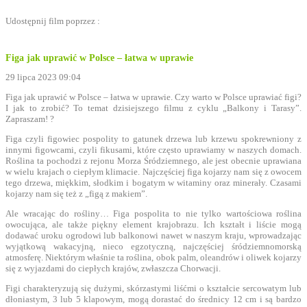
Udostępnij film poprzez :
Figa jak uprawić w Polsce – łatwa w uprawie
29 lipca 2023 09:04
Figa jak uprawić w Polsce – łatwa w uprawie. Czy warto w Polsce uprawiać figi?
I jak to zrobić? To temat dzisiejszego filmu z cyklu „Balkony i Tarasy”.
Zapraszam! ?
Figa czyli figowiec pospolity to gatunek drzewa lub krzewu spokrewniony z
innymi figowcami, czyli fikusami, które często uprawiamy w naszych domach.
Roślina ta pochodzi z rejonu Morza Śródziemnego, ale jest obecnie uprawiana
w wielu krajach o ciepłym klimacie. Najczęściej figa kojarzy nam się z owocem
tego drzewa, miękkim, słodkim i bogatym w witaminy oraz minerały. Czasami
kojarzy nam się też z „figą z makiem”.
Ale wracając do rośliny… Figa pospolita to nie tylko wartościowa roślina
owocująca, ale także piękny element krajobrazu. Ich kształt i liście mogą
dodawać uroku ogrodowi lub balkonowi nawet w naszym kraju, wprowadzając
wyjątkową wakacyjną, nieco egzotyczną, najczęściej śródziemnomorską
atmosferę. Niektórym właśnie ta roślina, obok palm, oleandrów i oliwek kojarzy
się z wyjazdami do ciepłych krajów, zwłaszcza Chorwacji.
Figi charakteryzują się dużymi, skórzastymi liśćmi o kształcie sercowatym lub
dłoniastym, 3 lub 5 klapowym, mogą dorastać do średnicy 12 cm i są bardzo