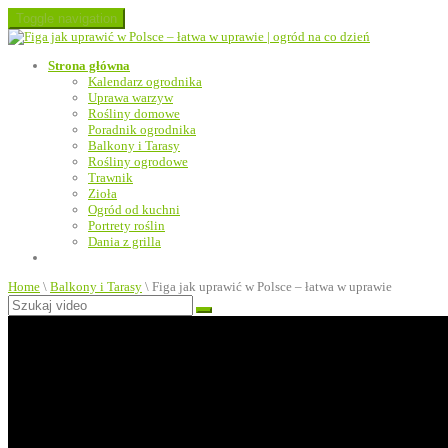
Toggle navigation
Strona główna
Kalendarz ogrodnika
Uprawa warzyw
Rośliny domowe
Poradnik ogrodnika
Balkony i Tarasy
Rośliny ogrodowe
Trawnik
Zioła
Ogród od kuchni
Portrety roślin
Dania z grilla
Home
\
Balkony i Tarasy
\
Figa jak uprawić w Polsce – łatwa w uprawie