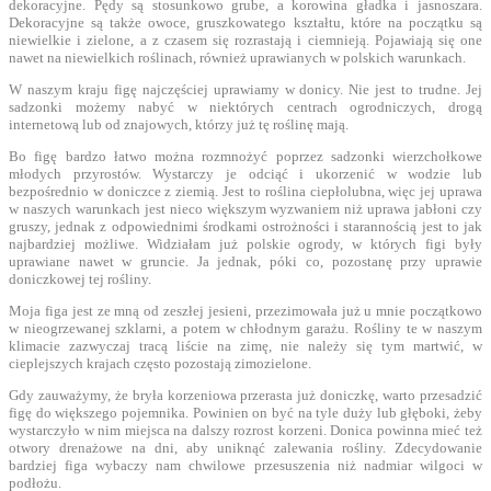
dekoracyjne. Pędy są stosunkowo grube, a korowina gładka i jasnoszara.
Dekoracyjne są także owoce, gruszkowatego kształtu, które na początku są
niewielkie i zielone, a z czasem się rozrastają i ciemnieją. Pojawiają się one
nawet na niewielkich roślinach, również uprawianych w polskich warunkach.
W naszym kraju figę najczęściej uprawiamy w donicy. Nie jest to trudne. Jej
sadzonki możemy nabyć w niektórych centrach ogrodniczych, drogą
internetową lub od znajowych, którzy już tę roślinę mają.
Bo figę bardzo łatwo można rozmnożyć poprzez sadzonki wierzchołkowe
młodych przyrostów. Wystarczy je odciąć i ukorzenić w wodzie lub
bezpośrednio w doniczce z ziemią. Jest to roślina ciepłolubna, więc jej uprawa
w naszych warunkach jest nieco większym wyzwaniem niż uprawa jabłoni czy
gruszy, jednak z odpowiednimi środkami ostrożności i starannością jest to jak
najbardziej możliwe. Widziałam już polskie ogrody, w których figi były
uprawiane nawet w gruncie. Ja jednak, póki co, pozostanę przy uprawie
doniczkowej tej rośliny.
Moja figa jest ze mną od zeszłej jesieni, przezimowała już u mnie początkowo
w nieogrzewanej szklarni, a potem w chłodnym garażu. Rośliny te w naszym
klimacie zazwyczaj tracą liście na zimę, nie należy się tym martwić, w
cieplejszych krajach często pozostają zimozielone.
Gdy zauważymy, że bryła korzeniowa przerasta już doniczkę, warto przesadzić
figę do większego pojemnika. Powinien on być na tyle duży lub głęboki, żeby
wystarczyło w nim miejsca na dalszy rozrost korzeni. Donica powinna mieć też
otwory drenażowe na dni, aby uniknąć zalewania rośliny. Zdecydowanie
bardziej figa wybaczy nam chwilowe przesuszenia niż nadmiar wilgoci w
podłożu.