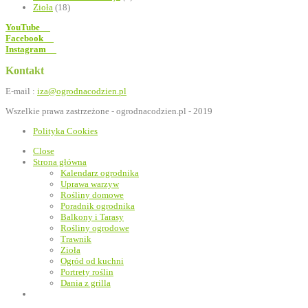
Zioła
(18)
YouTube
Facebook
Instagram
Kontakt
E-mail :
iza@ogrodnacodzien.pl
Wszelkie prawa zastrzeżone - ogrodnacodzien.pl - 2019
Polityka Cookies
Close
Strona główna
Kalendarz ogrodnika
Uprawa warzyw
Rośliny domowe
Poradnik ogrodnika
Balkony i Tarasy
Rośliny ogrodowe
Trawnik
Zioła
Ogród od kuchni
Portrety roślin
Dania z grilla