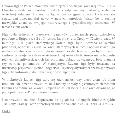
Uprawa figi w Polsce może być trudniejsza i wymagać większej troski niż w
klimatach śródziemnomorskich. Jednak z odpowiednią dbałością, wyborem
właściwej odmiany i starannością, można osiągnąć sukces i cieszyć się
smacznymi owocami figi nawet w naszych ogrodach. Warto, bo to roślina
niezwykła, znana ze swojego historycznego i symbolicznego znaczenia. W
ramach ciekawostek…
Figa była jednym z pierwszych gatunków uprawianych przez człowieka,
podobno w Egipcie już 2 i pół tysiąca lat p.n.e., a w Grecji w IX wieku p.n.e. W
mitologii i religiach starożytnego świata, figa była uważana za symbol
płodności, obfitości i życia. W wielu starożytnych mitach i opowieściach figa
miała specjalne znaczenie i była uznawana za dar bogów. Figa była również
ceniona za swoje lecznicze właściwości. Jej owoce były stosowane w leczeniu
różnych dolegliwości, takich jak problemy układu trawiennego, bóle brzucha
czy zatrucia pokarmowe. W starożytnym Rzymie figi były uważane za
luksusowy przysmak i symbol bogactwa. Rzymscy arystokraci często spożywali
figi i eksportowali je do innych regionów imperium.
W niektórych krajach figi stały się znakiem ochrony przed złem lub złym
urokiem. Ale przede wszystkim, dziś rośliny te stały się cenionym elementem
kuchni i ogrodnictwa w wielu krajach na całym świecie. Nic więc dziwnego, że
jej popularność w Polsce również rośnie.
I to wszystko na dziś. Zapraszam do oglądania kolejnych filmów z cyklu
„Balkony i Tarasy” oraz pozostałych filmów na kanale OGRÓD NA CO DZIEŃ.
Linki :