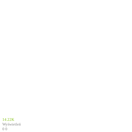
14.22K
Wyświetleń
0
0