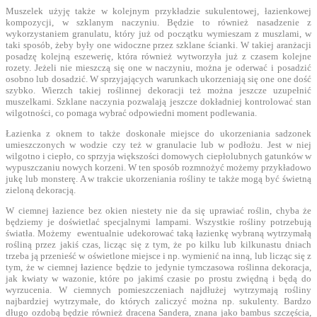
Muszelek użyję także w kolejnym przykładzie sukulentowej, łazienkowej
kompozycji, w szklanym naczyniu. Będzie to również nasadzenie z
wykorzystaniem granulatu, który już od początku wymieszam z muszlami, w
taki sposób, żeby były one widoczne przez szklane ścianki. W takiej aranżacji
posadzę kolejną eszewerię, która również wytworzyła już z czasem kolejne
rozety. Jeżeli nie mieszczą się one w naczyniu, można je oderwać i posadzić
osobno lub dosadzić. W sprzyjających warunkach ukorzeniają się one one dość
szybko. Wierzch takiej roślinnej dekoracji też można jeszcze uzupełnić
muszelkami. Szklane naczynia pozwalają jeszcze dokładniej kontrolować stan
wilgotności, co pomaga wybrać odpowiedni moment podlewania.
Łazienka z oknem to także doskonałe miejsce do ukorzeniania sadzonek
umieszczonych w wodzie czy też w granulacie lub w podłożu. Jest w niej
wilgotno i ciepło, co sprzyja większości domowych ciepłolubnych gatunków w
wypuszczaniu nowych korzeni. W ten sposób rozmnożyć możemy przykładowo
jukę lub monsterę. A w trakcie ukorzeniania rośliny te także mogą być świetną
zieloną dekoracją.
W ciemnej łazience bez okien niestety nie da się uprawiać roślin, chyba że
będziemy je doświetlać specjalnymi lampami. Wszystkie rośliny potrzebują
światła. Możemy ewentualnie udekorować taką łazienkę wybraną wytrzymałą
rośliną przez jakiś czas, licząc się z tym, że po kilku lub kilkunastu dniach
trzeba ją przenieść w oświetlone miejsce i np. wymienić na inną, lub licząc się z
tym, że w ciemnej łazience będzie to jedynie tymczasowa roślinna dekoracja,
jak kwiaty w wazonie, które po jakimś czasie po prostu zwiędną i będą do
wyrzucenia. W ciemnych pomieszczeniach najdłużej wytrzymają rośliny
najbardziej wytrzymałe, do których zaliczyć można np. sukulenty. Bardzo
długo ozdobą będzie również dracena Sandera, znana jako bambus szczęścia,