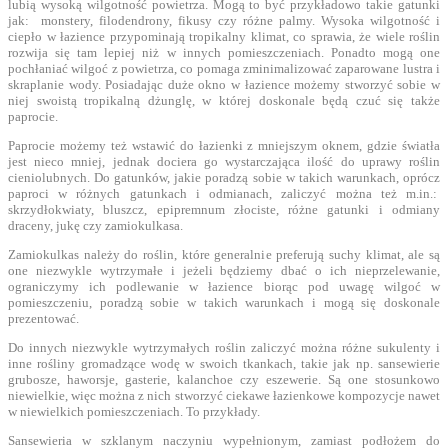
lubią wysoką wilgotność powietrza. Mogą to być przykładowo takie gatunki
jak: monstery, filodendrony, fikusy czy różne palmy. Wysoka wilgotność i
ciepło w łazience przypominają tropikalny klimat, co sprawia, że wiele roślin
rozwija się tam lepiej niż w innych pomieszczeniach. Ponadto mogą one
pochłaniać wilgoć z powietrza, co pomaga zminimalizować zaparowane lustra i
skraplanie wody. Posiadając duże okno w łazience możemy stworzyć sobie w
niej swoistą tropikalną dżunglę, w której doskonale będą czuć się także
paprocie.
Paprocie możemy też wstawić do łazienki z mniejszym oknem, gdzie światła
jest nieco mniej, jednak dociera go wystarczająca ilość do uprawy roślin
cieniolubnych. Do gatunków, jakie poradzą sobie w takich warunkach, oprócz
paproci w różnych gatunkach i odmianach, zaliczyć można też m.in.:
skrzydłokwiaty, bluszcz, epipremnum złociste, różne gatunki i odmiany
draceny, jukę czy zamiokulkasa.
Zamiokulkas należy do roślin, które generalnie preferują suchy klimat, ale są
one niezwykle wytrzymałe i jeżeli będziemy dbać o ich nieprzelewanie,
ograniczymy ich podlewanie w łazience biorąc pod uwagę wilgoć w
pomieszczeniu, poradzą sobie w takich warunkach i mogą się doskonale
prezentować.
Do innych niezwykle wytrzymałych roślin zaliczyć można różne sukulenty i
inne rośliny gromadzące wodę w swoich tkankach, takie jak np. sansewierie
grubosze, haworsje, gasterie, kalanchoe czy eszewerie. Są one stosunkowo
niewielkie, więc można z nich stworzyć ciekawe łazienkowe kompozycje nawet
w niewielkich pomieszczeniach. To przykłady.
Sansewieria w szklanym naczyniu wypełnionym, zamiast podłożem do