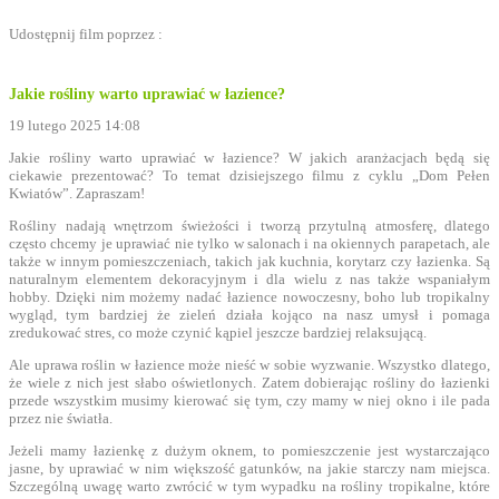
Udostępnij film poprzez :
Jakie rośliny warto uprawiać w łazience?
19 lutego 2025 14:08
Jakie rośliny warto uprawiać w łazience? W jakich aranżacjach będą się
ciekawie prezentować? To temat dzisiejszego filmu z cyklu „Dom Pełen
Kwiatów”. Zapraszam!
Rośliny nadają wnętrzom świeżości i tworzą przytulną atmosferę, dlatego
często chcemy je uprawiać nie tylko w salonach i na okiennych parapetach, ale
także w innym pomieszczeniach, takich jak kuchnia, korytarz czy łazienka. Są
naturalnym elementem dekoracyjnym i dla wielu z nas także wspaniałym
hobby. Dzięki nim możemy nadać łazience nowoczesny, boho lub tropikalny
wygląd, tym bardziej że zieleń działa kojąco na nasz umysł i pomaga
zredukować stres, co może czynić kąpiel jeszcze bardziej relaksującą.
Ale uprawa roślin w łazience może nieść w sobie wyzwanie. Wszystko dlatego,
że wiele z nich jest słabo oświetlonych. Zatem dobierając rośliny do łazienki
przede wszystkim musimy kierować się tym, czy mamy w niej okno i ile pada
przez nie światła.
Jeżeli mamy łazienkę z dużym oknem, to pomieszczenie jest wystarczająco
jasne, by uprawiać w nim większość gatunków, na jakie starczy nam miejsca.
Szczególną uwagę warto zwrócić w tym wypadku na rośliny tropikalne, które