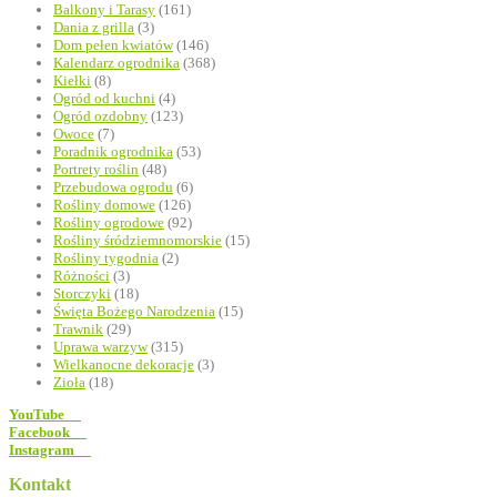
Balkony i Tarasy
(161)
Dania z grilla
(3)
Dom pełen kwiatów
(146)
Kalendarz ogrodnika
(368)
Kiełki
(8)
Ogród od kuchni
(4)
Ogród ozdobny
(123)
Owoce
(7)
Poradnik ogrodnika
(53)
Portrety roślin
(48)
Przebudowa ogrodu
(6)
Rośliny domowe
(126)
Rośliny ogrodowe
(92)
Rośliny śródziemnomorskie
(15)
Rośliny tygodnia
(2)
Różności
(3)
Storczyki
(18)
Święta Bożego Narodzenia
(15)
Trawnik
(29)
Uprawa warzyw
(315)
Wielkanocne dekoracje
(3)
Zioła
(18)
YouTube
Facebook
Instagram
Kontakt