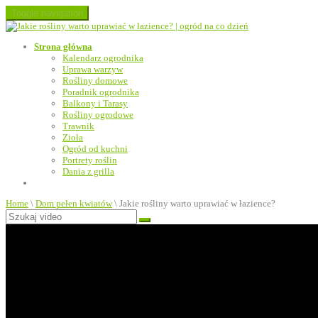
Toggle navigation
Strona główna
Kalendarz ogrodnika
Uprawa warzyw
Rośliny domowe
Poradnik ogrodnika
Balkony i Tarasy
Rośliny ogrodowe
Trawnik
Zioła
Ogród od kuchni
Portrety roślin
Dania z grilla
Home
\
Dom pełen kwiatów
\
Jakie rośliny warto uprawiać w łazience?