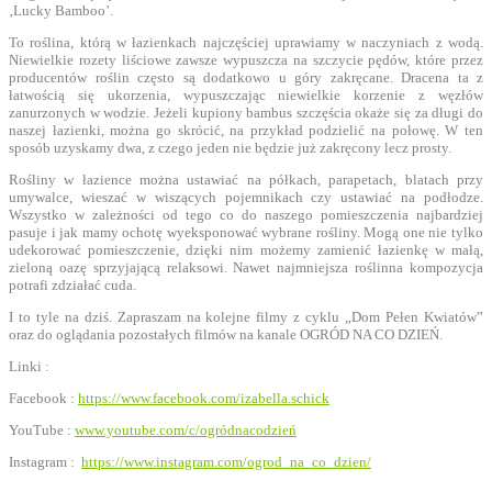
‚Lucky Bamboo’.
To roślina, którą w łazienkach najczęściej uprawiamy w naczyniach z wodą.
Niewielkie rozety liściowe zawsze wypuszcza na szczycie pędów, które przez
producentów roślin często są dodatkowo u góry zakręcane. Dracena ta z
łatwością się ukorzenia, wypuszczając niewielkie korzenie z węzłów
zanurzonych w wodzie. Jeżeli kupiony bambus szczęścia okaże się za długi do
naszej łazienki, można go skrócić, na przykład podzielić na połowę. W ten
sposób uzyskamy dwa, z czego jeden nie będzie już zakręcony lecz prosty.
Rośliny w łazience można ustawiać na półkach, parapetach, blatach przy
umywalce, wieszać w wiszących pojemnikach czy ustawiać na podłodze.
Wszystko w zależności od tego co do naszego pomieszczenia najbardziej
pasuje i jak mamy ochotę wyeksponować wybrane rośliny. Mogą one nie tylko
udekorować pomieszczenie, dzięki nim możemy zamienić łazienkę w małą,
zieloną oazę sprzyjającą relaksowi. Nawet najmniejsza roślinna kompozycja
potrafi zdziałać cuda.
I to tyle na dziś. Zapraszam na kolejne filmy z cyklu „Dom Pełen Kwiatów”
oraz do oglądania pozostałych filmów na kanale OGRÓD NA CO DZIEŃ.
Linki :
Facebook :
https://www.facebook.com/izabella.schick
YouTube :
www.youtube.com/c/ogródnacodzień
Instagram :
https://www.instagram.com/ogrod_na_co_dzien/