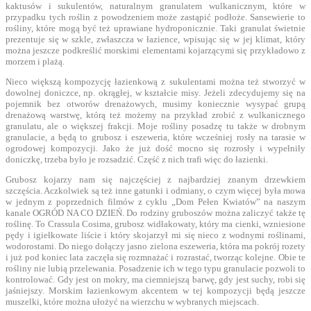
kaktusów i sukulentów, naturalnym granulatem wulkanicznym, które w
przypadku tych roślin z powodzeniem może zastąpić podłoże. Sansewierie to
rośliny, które mogą być też uprawiane hydroponicznie. Taki granulat świetnie
prezentuje się w szkle, zwłaszcza w łazience, wpisując się w jej klimat, który
można jeszcze podkreślić morskimi elementami kojarzącymi się przykładowo z
morzem i plażą.
Nieco większą kompozycję łazienkową z sukulentami można też stworzyć w
dowolnej doniczce, np. okrągłej, w kształcie misy. Jeżeli zdecydujemy się na
pojemnik bez otworów drenażowych, musimy koniecznie wysypać grupą
drenażową warstwę, którą też możemy na przykład zrobić z wulkanicznego
granulatu, ale o większej frakcji. Moje rośliny posadzę tu także w drobnym
granulacie, a będą to grubosz i eszeweria, które wcześniej rosły na tarasie w
ogrodowej kompozycji. Jako że już dość mocno się rozrosły i wypełniły
doniczkę, trzeba było je rozsadzić. Część z nich trafi więc do łazienki.
Grubosz kojarzy nam się najczęściej z najbardziej znanym drzewkiem
szczęścia. Aczkolwiek są też inne gatunki i odmiany, o czym więcej była mowa
w jednym z poprzednich filmów z cyklu „Dom Pełen Kwiatów” na naszym
kanale OGRÓD NA CO DZIEŃ. Do rodziny gruboszów można zaliczyć także tę
roślinę. To Crassula Cosima, grubosz widłakowaty, który ma cienki, wzniesione
pędy i igiełkowate liście i który skojarzył mi się nieco z wodnymi roślinami,
wodorostami. Do niego dołączy jasno zielona eszeweria, która ma pokrój rozety
i już pod koniec lata zaczęła się rozmnażać i rozrastać, tworząc kolejne. Obie te
rośliny nie lubią przelewania. Posadzenie ich w tego typu granulacie pozwoli to
kontrolować. Gdy jest on mokry, ma ciemniejszą barwę, gdy jest suchy, robi się
jaśniejszy. Morskim łazienkowym akcentem w tej kompozycji będą jeszcze
muszelki, które można ułożyć na wierzchu w wybranych miejscach.