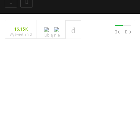
16.15K
0
0
Wyświetleń