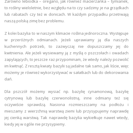
Zarówno lebiodka – oregano, jak również macierzanka – tymianek,
to rośliny wieloletnie, bez względu na to czy sadzimy je na grządkach
lub rabatach czy też w donicach. W każdym przypadku przetrwają
naszą polską zimę bez problemu.
Z kolei bazylia to w naszym klimacie roślina jednoroczna. Występuje
w przeróżnych odmianach. Jeżeli uprawiamy ją dla naszych
kuchennych potrzeb, to zazwyczaj nie dopuszczamy jej do
kwitnienia. Ale jeżeli wysiewamy ją z myślą o pszczołach i owadach
zapylających, to jeszcze raz przypominam, że wtedy należy pozwolić
im kwitnąć. Z resztą kwiaty bazylii są jadalne tak samo, jak liście, więc
możemy je również wykorzystywać w sałatkach lub do dekorowania
dań.
Dla pszczół możemy wysiać np. bazylię cynamonową, bazylię
cytrynową lub bazylię czerwonolistną, inne odmiany też się
oczywiście sprawdzą. Nasiona rozmieszczamy na podłożu i
mieszamy z wierzchnią warstwą ziemi lub przysypujemy naprawdę
jej cienką warstwą. Tak naprawdę bazylia wykiełkuje nawet wtedy,
kiedy jej w ogóle nie przysypiemy.