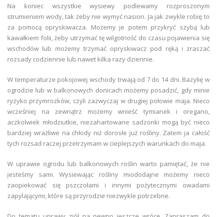
Na koniec wszystkie wysiewy podlewamy rozproszonym
strumieniem wody, tak żeby nie wymyć nasion. Ja jak zwykle robię to
za pomocą opryskiwacza. Możemy je potem przykryć szybą lub
kawałkiem folii, żeby utrzymać tę wilgotność do czasu pojawienia się
wschodów lub możemy trzymać opryskiwacz pod ręką i zraszać
rozsady codziennie lub nawet kilka razy dziennie.
W temperaturze pokojowej wschody trwają od 7 do 14 dni. Bazylię w
ogrodzie lub w balkonowych donicach możemy posadzić, gdy minie
ryzyko przymrozków, czyli zazwyczaj w drugiej połowie maja. Nieco
wcześniej na zewnątrz możemy wnieść tymianek i oregano,
aczkolwiek młodziutkie, niezahartowane sadzonki mogą być nieco
bardziej wrażliwe na chłody niż dorosłe już rośliny. Zatem ja całość
tych rozsad raczej przetrzymam w cieplejszych warunkach do maja.
W uprawie ogrodu lub balkonowych roślin warto pamiętać, że nie
jesteśmy sami. Wysiewając rośliny miododajne możemy nieco
zaopiekować się pszczołami i innymi pożytecznymi owadami
zapylającymi, które są przyrodzie niezwykle potrzebne.
Do tematu uprawy ziół na pewno jeszcze wrócę. Zapraszam do