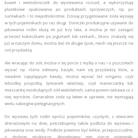
kuwet i wielodoniczek do wysiewania rozsad, a wykorzystuję
plastikowe opakowania po produktach spożywczych, np. po
surówkach. I to niejednokrotnie. Dzisiaj przygotowane zioła wysieję
w tych pojemnikach po raz drugi. Doniczki produkcyjne używane do
pikowania roślin służą mi już trzy lata, a można je też zastąpić
przecież kubeczkami po jogurtach lub serkach., Skoro znalazły się
już w naszym domu, można dać im drugie życie, niech się jeszcze na
coś przydadzą.
Ale wracając do ziół, można o tej porze z myślą o nas i o pszczołach
wysiać np. różna odmiany bazylii, nam się przydadzą liście, a
owadom zapylającym kwiaty, można wysiać też oregano, czyli
lebiodkę pospolitą, tymianek właściwy, czyli macierzankę lub
mieszankę miododajnych ziół wieloletnich, sama jestem ciekawa co z
niej wyrośnie. Generalnie zioła są łatwe w uprawie, nie wymagają
wielu zabiegów pielęgnacyjnych.
Do wysiewu tych roślin oprócz pojemników, czystych, z otworami
drenażowymi na dnie, potrzebujemy także podłoża do wysiewu i
pikowania oraz wody. Podłoże powinno być lekkie, przepuszczalne,
o drobnej strukturze. Wypełniamy nim nasze pojemniki,