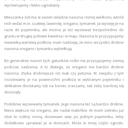
wyrównujemy i lekko ugniatamy.
Mieszanka ziół ma w swoim składzie nasiona różnej wielkości, wśród
nich widać m.in. szałwię, lawendę, oregano, tymianek. Ja wysieję je na
razie do pojemnika, ale można je też wysiewać bezpośrednio do
gruntu w drugiej połowie kwietnia i w maju. Nasiona te przysypujemy
niewielką warstwą podłoża, mam nadzieję, że mino wszystko drobne
nasiona oregano i tymianku wykiełkują.
Bo generalnie nasion tych gatunków roślin nie przysypujemy ziemią
podczas sadzenia. A to dlatego, że oregano ma bardzo drobne
nasiona, chyba drobniejsze niż mak czy petunia. W związku z tym
rozsiewamy je na powierzchni podłoża w wybranym pojemniku i
delikatnie dociskamy lub na koniec zraszamy, tak żeby bardziej się
docisnęły.
Podobnie wysiewamy tymianek. Jego nasiona też są bardzo drobne.
Nieco większe niż oregano, ale nadal maleńkie. W moim zielniku już
obie te rośliny rosną, dosiewam więc po jednym pojemniku, żeby
dodatkowo uprawiać je w donicach. Może w innej części ogrodu.