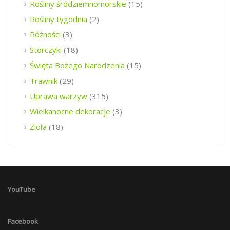
Rośliny śródziemnomorskie
(15)
Rośliny tygodnia
(2)
Różności
(3)
Storczyki
(18)
Święta Bożego Narodzenia
(15)
Trawnik
(29)
Uprawa warzyw
(315)
Wielkanocne dekoracje
(3)
Zioła
(18)
YouTube
Facebook