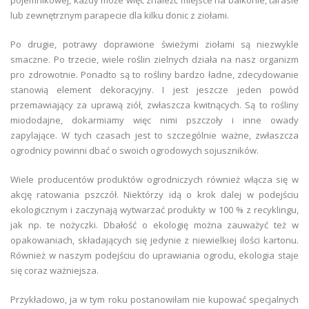
pojemnikowej, każdy może więc znaleźć miejsce na balkonie, tarasie
lub zewnętrznym parapecie dla kilku donic z ziołami.
Po drugie, potrawy doprawione świeżymi ziołami są niezwykle
smaczne. Po trzecie, wiele roślin zielnych działa na nasz organizm
pro zdrowotnie. Ponadto są to rośliny bardzo ładne, zdecydowanie
stanowią element dekoracyjny. I jest jeszcze jeden powód
przemawiający za uprawą ziół, zwłaszcza kwitnących. Są to rośliny
miododajne, dokarmiamy więc nimi pszczoły i inne owady
zapylające. W tych czasach jest to szczególnie ważne, zwłaszcza
ogrodnicy powinni dbać o swoich ogrodowych sojuszników.
Wiele producentów produktów ogrodniczych również włącza się w
akcję ratowania pszczół. Niektórzy idą o krok dalej w podejściu
ekologicznym i zaczynają wytwarzać produkty w 100 % z recyklingu,
jak np. te nożyczki. Dbałość o ekologię można zauważyć też w
opakowaniach, składających się jedynie z niewielkiej ilości kartonu.
Również w naszym podejściu do uprawiania ogrodu, ekologia staje
się coraz ważniejsza.
Przykładowo, ja w tym roku postanowiłam nie kupować specjalnych