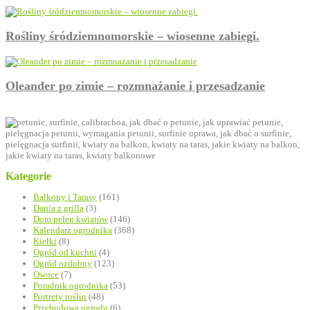
Rośliny śródziemnomorskie – wiosenne zabiegi.
Oleander po zimie – rozmnażanie i przesadzanie
Kategorie
Balkony i Tarasy
(161)
Dania z grilla
(3)
Dom pełen kwiatów
(146)
Kalendarz ogrodnika
(368)
Kiełki
(8)
Ogród od kuchni
(4)
Ogród ozdobny
(123)
Owoce
(7)
Poradnik ogrodnika
(53)
Portrety roślin
(48)
Przebudowa ogrodu
(6)