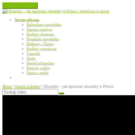
Toggle navigation
Strona główna
Kalendarz ogrodnika
Uprawa warzyw
Rośliny domowe
Poradnik ogrodnika
Balkony i Tarasy
Rośliny ogrodowe
Trawnik
Zioła
Ogród od kuchni
Portrety roślin
Dania z grilla
Home
\
Ogród ozdobny
\
Oleander – jak uprawiać oleandry w Polsce