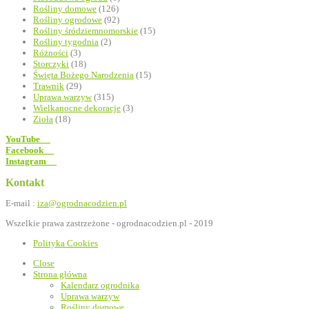
Rośliny domowe
(126)
Rośliny ogrodowe
(92)
Rośliny śródziemnomorskie
(15)
Rośliny tygodnia
(2)
Różności
(3)
Storczyki
(18)
Święta Bożego Narodzenia
(15)
Trawnik
(29)
Uprawa warzyw
(315)
Wielkanocne dekoracje
(3)
Zioła
(18)
YouTube
Facebook
Instagram
Kontakt
E-mail :
iza@ogrodnacodzien.pl
Wszelkie prawa zastrzeżone - ogrodnacodzien.pl - 2019
Polityka Cookies
Close
Strona główna
Kalendarz ogrodnika
Uprawa warzyw
Rośliny domowe