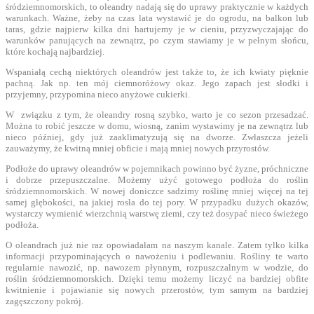
śródziemnomorskich, to oleandry nadają się do uprawy praktycznie w każdych
warunkach. Ważne, żeby na czas lata wystawić je do ogrodu, na balkon lub
taras, gdzie najpierw kilka dni hartujemy je w cieniu, przyzwyczajając do
warunków panujących na zewnątrz, po czym stawiamy je w pełnym słońcu,
które kochają najbardziej.
Wspaniałą cechą niektórych oleandrów jest także to, że ich kwiaty pięknie
pachną. Jak np. ten mój ciemnoróżowy okaz. Jego zapach jest słodki i
przyjemny, przypomina nieco anyżowe cukierki.
W związku z tym, że oleandry rosną szybko, warto je co sezon przesadzać.
Można to robić jeszcze w domu, wiosną, zanim wystawimy je na zewnątrz lub
nieco później, gdy już zaaklimatyzują się na dworze. Zwłaszcza jeżeli
zauważymy, że kwitną mniej obficie i mają mniej nowych przyrostów.
Podłoże do uprawy oleandrów w pojemnikach powinno być żyzne, próchniczne
i dobrze przepuszczalne. Możemy użyć gotowego podłoża do roślin
śródziemnomorskich. W nowej doniczce sadzimy roślinę mniej więcej na tej
samej głębokości, na jakiej rosła do tej pory. W przypadku dużych okazów,
wystarczy wymienić wierzchnią warstwę ziemi, czy też dosypać nieco świeżego
podłoża.
O oleandrach już nie raz opowiadałam na naszym kanale. Zatem tylko kilka
informacji przypominających o nawożeniu i podlewaniu. Rośliny te warto
regularnie nawozić, np. nawozem płynnym, rozpuszczalnym w wodzie, do
roślin śródziemnomorskich. Dzięki temu możemy liczyć na bardziej obfite
kwitnienie i pojawianie się nowych przerostów, tym samym na bardziej
zagęszczony pokrój.