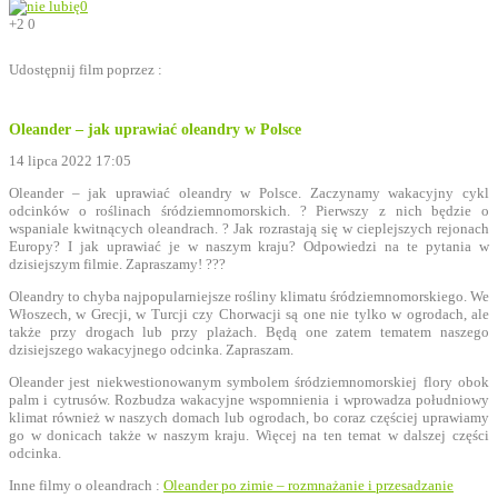
0
+2
0
Udostępnij film poprzez :
Oleander – jak uprawiać oleandry w Polsce
14 lipca 2022 17:05
Oleander – jak uprawiać oleandry w Polsce. Zaczynamy wakacyjny cykl
odcinków o roślinach śródziemnomorskich. ? Pierwszy z nich będzie o
wspaniale kwitnących oleandrach. ? Jak rozrastają się w cieplejszych rejonach
Europy? I jak uprawiać je w naszym kraju? Odpowiedzi na te pytania w
dzisiejszym filmie. Zapraszamy! ???
Oleandry to chyba najpopularniejsze rośliny klimatu śródziemnomorskiego. We
Włoszech, w Grecji, w Turcji czy Chorwacji są one nie tylko w ogrodach, ale
także przy drogach lub przy plażach. Będą one zatem tematem naszego
dzisiejszego wakacyjnego odcinka. Zapraszam.
Oleander jest niekwestionowanym symbolem śródziemnomorskiej flory obok
palm i cytrusów. Rozbudza wakacyjne wspomnienia i wprowadza południowy
klimat również w naszych domach lub ogrodach, bo coraz częściej uprawiamy
go w donicach także w naszym kraju. Więcej na ten temat w dalszej części
odcinka.
Inne filmy o oleandrach :
Oleander po zimie – rozmnażanie i przesadzanie