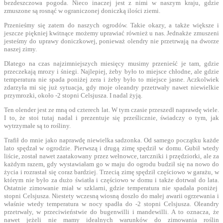
bezdeszczowa pogoda. Nieco inaczej jest z nimi w naszym kraju, gdzie
zmuszone są rosnąć w ograniczonej doniczką ilości ziemi.
Przenieśmy się zatem do naszych ogrodów. Takie okazy, a także większe i
jeszcze piękniej kwitnące możemy uprawiać również u nas. Jednakże zmuszeni
jesteśmy do uprawy doniczkowej, ponieważ olendry nie przetrwają na dworze
naszej zimy.
Dlatego na czas najzimniejszych miesięcy musimy przenieść je tam, gdzie
przeczekają mrozy i śniegi. Najlepiej, żeby było to miejsce chłodne, ale gdzie
temperatura nie spada poniżej zera i żeby było to miejsce jasne. Aczkolwiek
zdarzyła mi się już sytuacja, gdy moje oleandry przetrwały nawet niewielkie
przymrozki, około -2 stopni Celsjusza. I nadal żyją.
Ten olender jest ze mną od czterech lat. W tym czasie przeszedł naprawdę wiele.
I to, że stoi tutaj nadal i prezentuje się prześlicznie, świadczy o tym, jak
wytrzymałe są to rośliny.
Trafił do mnie jako naprawdę niewielka sadzonka. Od samego początku każde
lato spędzał w ogrodzie. Pierwszą i drugą zimę spędził w domu. Gubił wtedy
liście, został nawet zaatakowany przez wełnowce, tarczniki i przędziorki, ale za
każdym razem, gdy wystawiałam go w maju do ogrodu budził się na nowo do
życia i rozrastał się coraz bardziej. Trzecią zimę spędził częściowo w garażu, w
którym nie było za dużo światła i częściowo w domu i także dotrwał do lata.
Ostatnie zimowanie miał w szklarni, gdzie temperatura nie spadała poniżej
stopni Celsjusza. Niestety wczesną wiosną doszło do małej awarii ogrzewania i
właśnie wtedy temperatura w nocy spadła do -2 stopni Celsjusza. Oleandry
przetrwały, w przeciwieństwie do bugenwilli i mandewilli. A to oznacza, że
nawet jeżeli nie mamy idealnych warunków do zimowania roślin