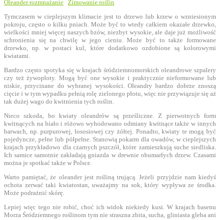
Oleander rozmnażanie
Zimowanie roślin
Tymczasem w cieplejszym klimacie jest to drzewo lub krzew o wzniesionym
pokroju, często o kilku pniach. Może być to wtedy całkiem okazałe drzewko,
wielkości mniej więcej naszych bzów, niezbyt wysokie, ale daje już możliwość
schronienia się na chwilę w jego cieniu. Może być to także formowane
drzewko, np. w postaci kul, które dodatkowo ozdobione są kolorowymi
kwiatami.
Bardzo często spotyka się w krajach śródziemnomorskich oleandrowe szpalery
czy też żywopłoty. Mogą być one wysokie i praktycznie nieformowane lub
niskie, przycinane do wybranej wysokości. Oleandry bardzo dobrze znoszą
cięcie i w tym wypadku pełnią rolę zielonego płotu, więc nie przywiązuje się aż
tak dużej wago do kwitnienia tych roślin.
Nieco szkoda, bo kwiaty oleandrów są prześliczne. Z pierwotnych form
kwitnących na biało i różowo wyhodowano odmiany kwitnące także w innych
barwach, np. purpurowej, łososiowej czy żółtej. Ponadto, kwiaty te mogą być
pojedyncze, pełne lub półpełne. Stanowią pokarm dla owadów, w cieplejszych
krajach przykładowo dla czarnych pszczół, które zamieszkują suche siedliska.
Ich samice samotnie zakładają gniazda w drewnie obumarłych drzew. Czasami
można je spotkać także w Polsce.
Warto pamiętać, że oleander jest rośliną trującą. Jeżeli przyjdzie nam kiedyś
ochota zerwać taki kwiatostan, uważajmy na sok, który wypływa ze środka.
Może podrażnić skórę.
Lepiej więc tego nie robić, choć ich widok niekiedy kusi. W krajach basenu
Morza Śródziemnego roślinom tym nie straszna zbita, sucha, gliniasta gleba ani