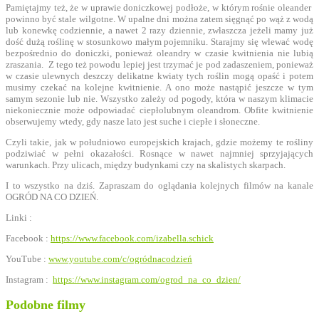
Pamiętajmy też, że w uprawie doniczkowej podłoże, w którym rośnie oleander
powinno być stale wilgotne. W upalne dni można zatem sięgnąć po wąż z wodą
lub konewkę codziennie, a nawet 2 razy dziennie, zwłaszcza jeżeli mamy już
dość dużą roślinę w stosunkowo małym pojemniku. Starajmy się wlewać wodę
bezpośrednio do doniczki, ponieważ oleandry w czasie kwitnienia nie lubią
zraszania. Z tego też powodu lepiej jest trzymać je pod zadaszeniem, ponieważ
w czasie ulewnych deszczy delikatne kwiaty tych roślin mogą opaść i potem
musimy czekać na kolejne kwitnienie. A ono może nastąpić jeszcze w tym
samym sezonie lub nie. Wszystko zależy od pogody, która w naszym klimacie
niekoniecznie może odpowiadać ciepłolubnym oleandrom. Obfite kwitnienie
obserwujemy wtedy, gdy nasze lato jest suche i ciepłe i słoneczne.
Czyli takie, jak w południowo europejskich krajach, gdzie możemy te rośliny
podziwiać w pełni okazałości. Rosnące w nawet najmniej sprzyjających
warunkach. Przy ulicach, między budynkami czy na skalistych skarpach.
I to wszystko na dziś. Zapraszam do oglądania kolejnych filmów na kanale
OGRÓD NA CO DZIEŃ.
Linki :
Facebook :
https://www.facebook.com/izabella.schick
YouTube :
www.youtube.com/c/ogródnacodzień
Instagram :
https://www.instagram.com/ogrod_na_co_dzien/
Podobne filmy