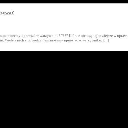
arzywa?
pustne możemy uprawiać w warzywniku? ???? Które z nich są najłatwiejsze w uprawi
lin. Wiele z nich z powodzeniem możemy uprawiać w warzywniku. […]