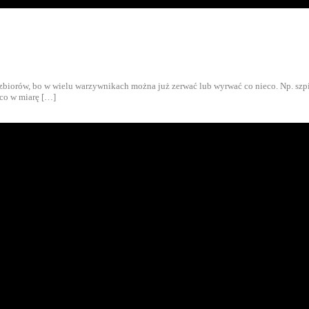
biorów, bo w wielu warzywnikach można już zerwać lub wyrwać co nieco. Np. szpinak
ąco w miarę […]