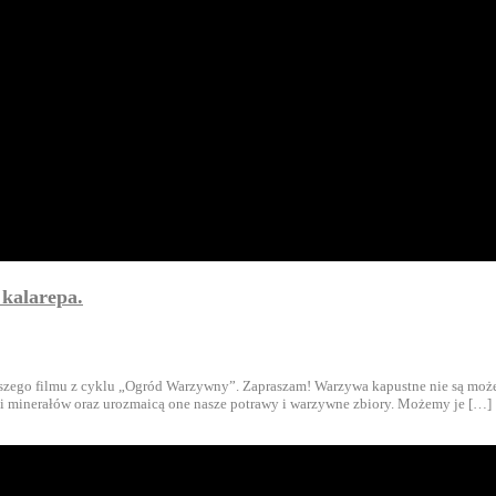
 kalarepa.
siejszego filmu z cyklu „Ogród Warzywny”. Zapraszam! Warzywa kapustne nie są m
n i minerałów oraz urozmaicą one nasze potrawy i warzywne zbiory. Możemy je […]