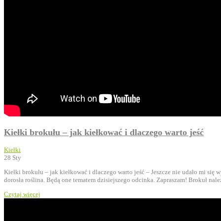
Kiełki brokułu – jak kiełkować i dlaczego warto jeść
Kiełki
28
Sty
Kiełki brokułu – jak kiełkować i dlaczego warto jeść – Jeszcze nie udało mi się
dorosła roślina. Będą one tematem dzisiejszego odcinka. Zapraszam! Brokuł nale
Czytaj więcej