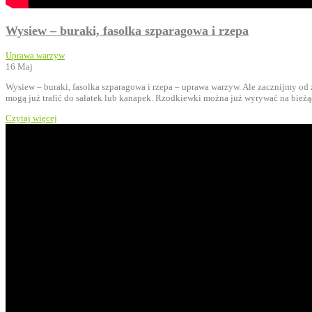
Wysiew – buraki, fasolka szparagowa i rzepa
Uprawa warzyw
16
Maj
Wysiew – buraki, fasolka szparagowa i rzepa – uprawa warzyw. Ale zacznijmy od z
mogą już trafić do sałatek lub kanapek. Rzodkiewki można już wyrywać na bież
Czytaj więcej