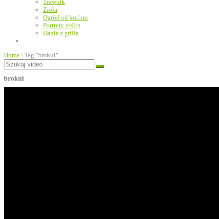
Trawnik
Zioła
Ogród od kuchni
Portrety roślin
Dania z grilla
Home
\
Tag "brokuł"
brokuł