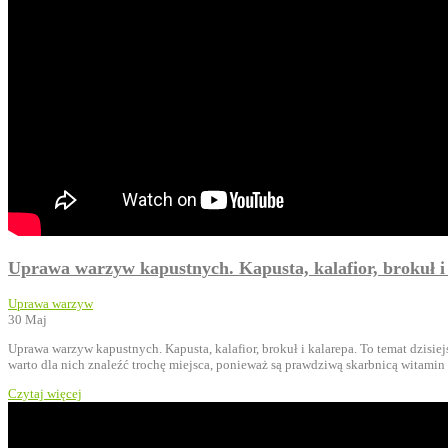
Uprawa warzyw kapustnych. Kapusta, kalafior, brokuł i
Uprawa warzyw
30
Maj
Uprawa warzyw kapustnych. Kapusta, kalafior, brokuł i kalarepa. To temat dzi
warto dla nich znaleźć trochę miejsca, ponieważ są prawdziwą skarbnicą witami
Czytaj więcej