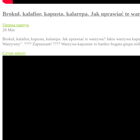
Brokuł, kalafior, kapusta, kalarepa. Jak uprawiać te w
Uprawa warzyw
26
Mar
Brokuł, kalafior, kapusta, kalarepa. Jak uprawiać te warzywa? Jakie warzywa ka
Warzywny”. ???? Zapraszam! ???? Warzywa kapustne to bardzo bogata grupa roś
Czytaj więcej