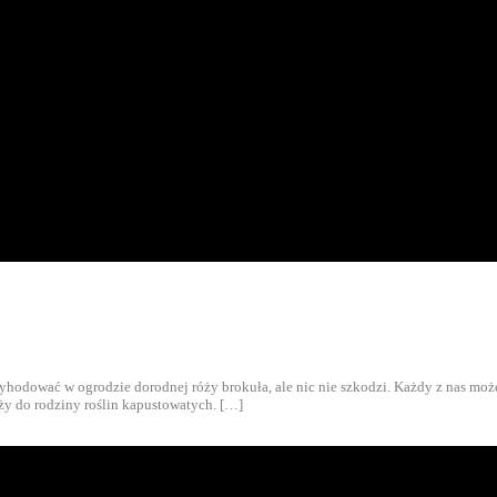
 wyhodować w ogrodzie dorodnej róży brokuła, ale nic nie szkodzi. Każdy z nas moż
ży do rodziny roślin kapustowatych. […]