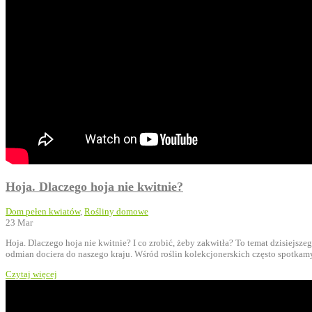
Hoja. Dlaczego hoja nie kwitnie?
Dom pełen kwiatów
,
Rośliny domowe
23
Mar
Hoja. Dlaczego hoja nie kwitnie? I co zrobić, żeby zakwitła? To temat dzisiejs
odmian dociera do naszego kraju. Wśród roślin kolekcjonerskich często spotkamy 
Czytaj więcej