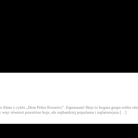
zego filmu z cyklu „Dom Pełen Kwiatów”. Zapraszam! Hoje to bogata grupa roślin o
więc również przeróżne hoje, ale najbardziej popularna i najłatwiejsza […]