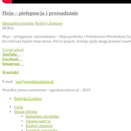
Hoja – pielęgnacja i przesadzanie
Dom pełen kwiatów
,
Rośliny domowe
08
Kwi
Hoja – pielęgnacja i przesadzanie – Hoja pochodzi z Południowo-Wschodniej Azji 
hoi różowej będzie teraz mowa. Jest to pnącze, którego pędy mogą dorastać nawe
Czytaj więcej
YouTube
Facebook
Instagram
Kontakt
E-mail :
iza@ogrodnacodzien.pl
Wszelkie prawa zastrzeżone - ogrodnacodzien.pl - 2019
Polityka Cookies
Close
Strona główna
Kalendarz ogrodnika
Uprawa warzyw
Rośliny domowe
Poradnik ogrodnika