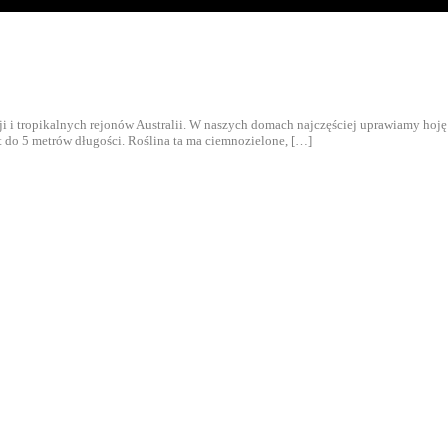
i tropikalnych rejonów Australii. W naszych domach najczęściej uprawiamy hoję pię
t do 5 metrów długości. Roślina ta ma ciemnozielone, […]