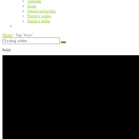
Trawnik
Zioła
Ogród od kuchni
Portrety roślin
Dania z grilla
Home
\
Tag "hoja"
hoja