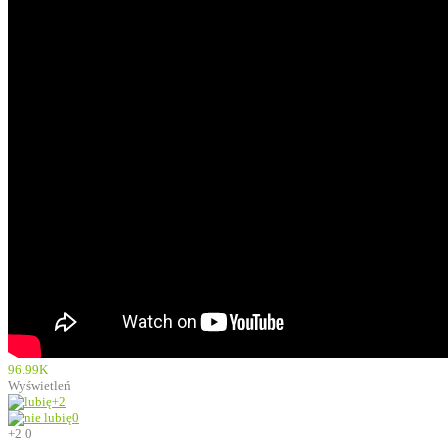
96.99K
Wyświetleń
+2
0
+2
0