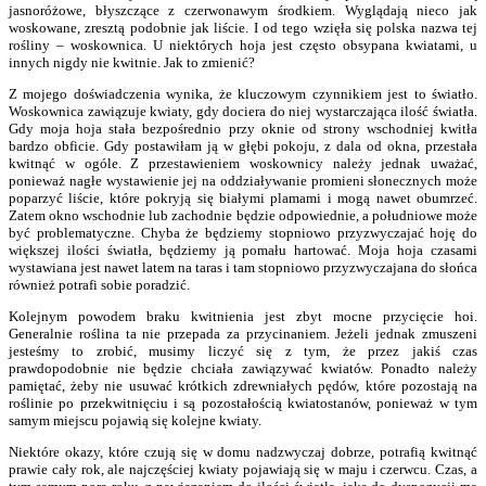
jasnoróżowe, błyszczące z czerwonawym środkiem. Wyglądają nieco jak
woskowane, zresztą podobnie jak liście. I od tego wzięła się polska nazwa tej
rośliny – woskownica. U niektórych hoja jest często obsypana kwiatami, u
innych nigdy nie kwitnie. Jak to zmienić?
Z mojego doświadczenia wynika, że kluczowym czynnikiem jest to światło.
Woskownica zawiązuje kwiaty, gdy dociera do niej wystarczająca ilość światła.
Gdy moja hoja stała bezpośrednio przy oknie od strony wschodniej kwitła
bardzo obficie. Gdy postawiłam ją w głębi pokoju, z dala od okna, przestała
kwitnąć w ogóle. Z przestawieniem woskownicy należy jednak uważać,
ponieważ nagłe wystawienie jej na oddziaływanie promieni słonecznych może
poparzyć liście, które pokryją się białymi plamami i mogą nawet obumrzeć.
Zatem okno wschodnie lub zachodnie będzie odpowiednie, a południowe może
być problematyczne. Chyba że będziemy stopniowo przyzwyczajać hoję do
większej ilości światła, będziemy ją pomału hartować. Moja hoja czasami
wystawiana jest nawet latem na taras i tam stopniowo przyzwyczajana do słońca
również potrafi sobie poradzić.
Kolejnym powodem braku kwitnienia jest zbyt mocne przycięcie hoi.
Generalnie roślina ta nie przepada za przycinaniem. Jeżeli jednak zmuszeni
jesteśmy to zrobić, musimy liczyć się z tym, że przez jakiś czas
prawdopodobnie nie będzie chciała zawiązywać kwiatów. Ponadto należy
pamiętać, żeby nie usuwać krótkich zdrewniałych pędów, które pozostają na
roślinie po przekwitnięciu i są pozostałością kwiatostanów, ponieważ w tym
samym miejscu pojawią się kolejne kwiaty.
Niektóre okazy, które czują się w domu nadzwyczaj dobrze, potrafią kwitnąć
prawie cały rok, ale najczęściej kwiaty pojawiają się w maju i czerwcu. Czas, a