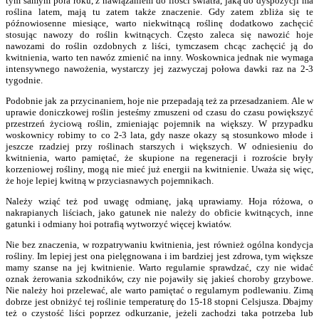
tym samym pora roku, z nawiązaniem do ilości światła, jaką do dyspozycji ma
roślina latem, mają tu zatem także znaczenie. Gdy zatem zbliża się te
późnowiosenne miesiące, warto niekwitnącą roślinę dodatkowo zachęcić
stosując nawozy do roślin kwitnących. Często zaleca się nawozić hoje
nawozami do roślin ozdobnych z liści, tymczasem chcąc zachęcić ją do
kwitnienia, warto ten nawóz zmienić na inny. Woskownica jednak nie wymaga
intensywnego nawożenia, wystarczy jej zazwyczaj połowa dawki raz na 2-3
tygodnie.
Podobnie jak za przycinaniem, hoje nie przepadają też za przesadzaniem. Ale w
uprawie doniczkowej roślin jesteśmy zmuszeni od czasu do czasu powiększyć
przestrzeń życiową roślin, zmieniając pojemnik na większy. W przypadku
woskownicy robimy to co 2-3 lata, gdy nasze okazy są stosunkowo młode i
jeszcze rzadziej przy roślinach starszych i większych. W odniesieniu do
kwitnienia, warto pamiętać, że skupione na regeneracji i rozroście bryły
korzeniowej rośliny, mogą nie mieć już energii na kwitnienie. Uważa się więc,
że hoje lepiej kwitną w przyciasnawych pojemnikach.
Należy wziąć też pod uwagę odmianę, jaką uprawiamy. Hoja różowa, o
nakrapianych liściach, jako gatunek nie należy do obficie kwitnących, inne
gatunki i odmiany hoi potrafią wytworzyć więcej kwiatów.
Nie bez znaczenia, w rozpatrywaniu kwitnienia, jest również ogólna kondycja
rośliny. Im lepiej jest ona pielęgnowana i im bardziej jest zdrowa, tym większe
mamy szanse na jej kwitnienie. Warto regularnie sprawdzać, czy nie widać
oznak żerowania szkodników, czy nie pojawiły się jakieś choroby grzybowe.
Nie należy hoi przelewać, ale warto pamiętać o regularnym podlewaniu. Zimą
dobrze jest obniżyć tej roślinie temperaturę do 15-18 stopni Celsjusza. Dbajmy
też o czystość liści poprzez odkurzanie, jeżeli zachodzi taka potrzeba lub