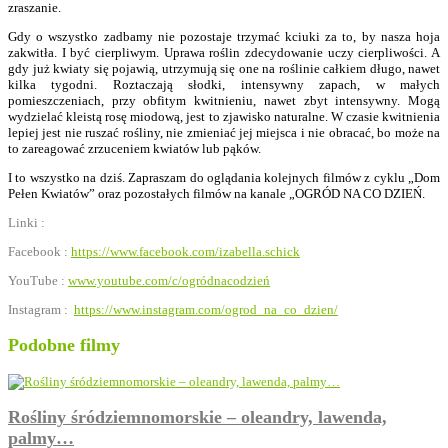
zraszanie.
Gdy o wszystko zadbamy nie pozostaje trzymać kciuki za to, by nasza hoja
zakwitła. I być cierpliwym. Uprawa roślin zdecydowanie uczy cierpliwości. A
gdy już kwiaty się pojawią, utrzymują się one na roślinie całkiem długo, nawet
kilka tygodni. Roztaczają słodki, intensywny zapach, w małych
pomieszczeniach, przy obfitym kwitnieniu, nawet zbyt intensywny. Mogą
wydzielać kleistą rosę miodową, jest to zjawisko naturalne. W czasie kwitnienia
lepiej jest nie ruszać rośliny, nie zmieniać jej miejsca i nie obracać, bo może na
to zareagować zrzuceniem kwiatów lub pąków.
I to wszystko na dziś. Zapraszam do oglądania kolejnych filmów z cyklu „Dom
Pełen Kwiatów” oraz pozostałych filmów na kanale „OGRÓD NA CO DZIEŃ.
Linki :
Facebook :
https://www.facebook.com/izabella.schick
YouTube :
www.youtube.com/c/ogródnacodzień
Instagram :
https://www.instagram.com/ogrod_na_co_dzien/
Podobne filmy
Rośliny śródziemnomorskie – oleandry, lawenda,
palmy…