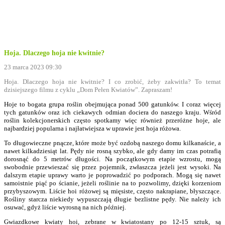
Hoja. Dlaczego hoja nie kwitnie?
23 marca 2023 09:30
Hoja. Dlaczego hoja nie kwitnie? I co zrobić, żeby zakwitła? To temat
dzisiejszego filmu z cyklu „Dom Pełen Kwiatów”. Zapraszam!
Hoje to bogata grupa roślin obejmująca ponad 500 gatunków. I coraz więcej
tych gatunków oraz ich ciekawych odmian dociera do naszego kraju. Wśród
roślin kolekcjonerskich często spotkamy więc również przeróżne hoje, ale
najbardziej popularna i najłatwiejsza w uprawie jest hoja różowa.
To długowieczne pnącze, które może być ozdobą naszego domu kilkanaście, a
nawet kilkadziesiąt lat. Pędy nie rosną szybko, ale gdy damy im czas potrafią
dorosnąć do 5 metrów długości. Na początkowym etapie wzrostu, mogą
swobodnie przewieszać się przez pojemnik, zwłaszcza jeżeli jest wysoki. Na
dalszym etapie uprawy warto je poprowadzić po podporach. Mogą się nawet
samoistnie piąć po ścianie, jeżeli roślinie na to pozwolimy, dzięki korzeniom
przybyszowym. Liście hoi różowej są mięsiste, często nakrapiane, błyszczące.
Rośliny starcza niekiedy wypuszczają długie bezlistne pędy. Nie należy ich
osuwać, gdyż liście wyrosną na nich później.
Gwiazdkowe kwiaty hoi, zebrane w kwiatostany po 12-15 sztuk, są