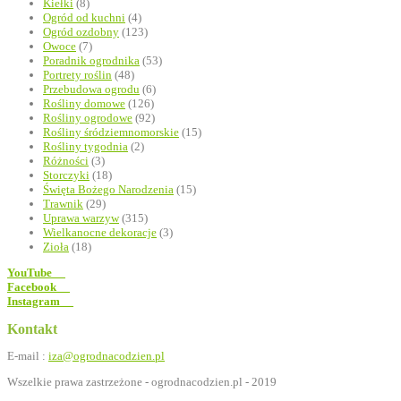
Kiełki
(8)
Ogród od kuchni
(4)
Ogród ozdobny
(123)
Owoce
(7)
Poradnik ogrodnika
(53)
Portrety roślin
(48)
Przebudowa ogrodu
(6)
Rośliny domowe
(126)
Rośliny ogrodowe
(92)
Rośliny śródziemnomorskie
(15)
Rośliny tygodnia
(2)
Różności
(3)
Storczyki
(18)
Święta Bożego Narodzenia
(15)
Trawnik
(29)
Uprawa warzyw
(315)
Wielkanocne dekoracje
(3)
Zioła
(18)
YouTube
Facebook
Instagram
Kontakt
E-mail :
iza@ogrodnacodzien.pl
Wszelkie prawa zastrzeżone - ogrodnacodzien.pl - 2019