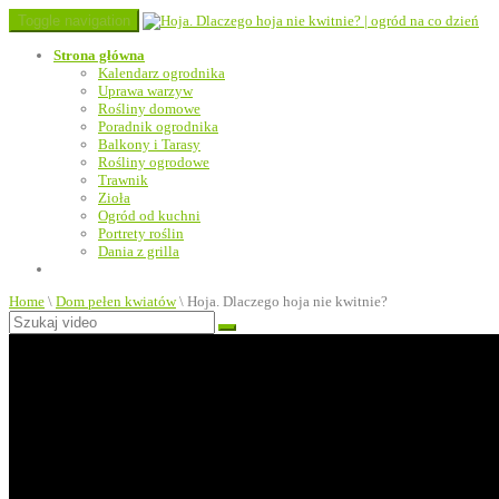
Toggle navigation
Strona główna
Kalendarz ogrodnika
Uprawa warzyw
Rośliny domowe
Poradnik ogrodnika
Balkony i Tarasy
Rośliny ogrodowe
Trawnik
Zioła
Ogród od kuchni
Portrety roślin
Dania z grilla
Home
\
Dom pełen kwiatów
\
Hoja. Dlaczego hoja nie kwitnie?