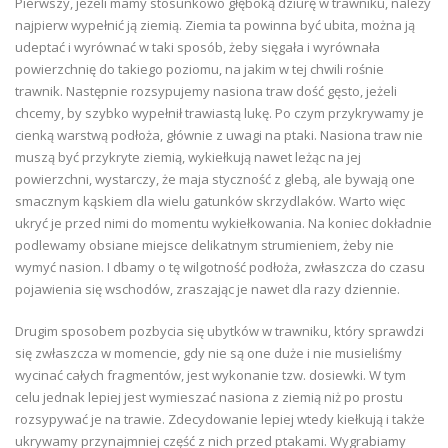
Pierwszy, jeżeli mamy stosunkowo głęboką dziurę w trawniku, należy
najpierw wypełnić ją ziemią. Ziemia ta powinna być ubita, można ją
udeptać i wyrównać w taki sposób, żeby sięgała i wyrównała
powierzchnię do takiego poziomu, na jakim w tej chwili rośnie
trawnik. Następnie rozsypujemy nasiona traw dość gęsto, jeżeli
chcemy, by szybko wypełnił trawiastą lukę. Po czym przykrywamy je
cienką warstwą podłoża, głównie z uwagi na ptaki. Nasiona traw nie
muszą być przykryte ziemią, wykiełkują nawet leżąc na jej
powierzchni, wystarczy, że maja styczność z glebą, ale bywają one
smacznym kąskiem dla wielu gatunków skrzydlaków. Warto więc
ukryć je przed nimi do momentu wykiełkowania. Na koniec dokładnie
podlewamy obsiane miejsce delikatnym strumieniem, żeby nie
wymyć nasion. I dbamy o tę wilgotność podłoża, zwłaszcza do czasu
pojawienia się wschodów, zraszając je nawet dla razy dziennie.
Drugim sposobem pozbycia się ubytków w trawniku, który sprawdzi
się zwłaszcza w momencie, gdy nie są one duże i nie musieliśmy
wycinać całych fragmentów, jest wykonanie tzw. dosiewki. W tym
celu jednak lepiej jest wymieszać nasiona z ziemią niż po prostu
rozsypywać je na trawie. Zdecydowanie lepiej wtedy kiełkują i także
ukrywamy przynajmniej część z nich przed ptakami. Wygrabiamy