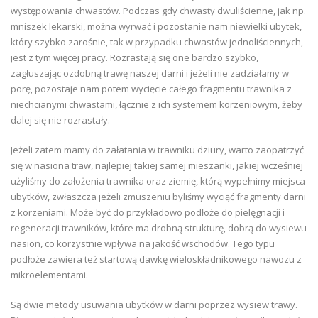
występowania chwastów. Podczas gdy chwasty dwuliścienne, jak np.
mniszek lekarski, można wyrwać i pozostanie nam niewielki ubytek,
który szybko zarośnie, tak w przypadku chwastów jednoliściennych,
jest z tym więcej pracy. Rozrastają się one bardzo szybko,
zagłuszając ozdobną trawę naszej darni i jeżeli nie zadziałamy w
porę, pozostaje nam potem wycięcie całego fragmentu trawnika z
niechcianymi chwastami, łącznie z ich systemem korzeniowym, żeby
dalej się nie rozrastały.
Jeżeli zatem mamy do załatania w trawniku dziury, warto zaopatrzyć
się w nasiona traw, najlepiej takiej samej mieszanki, jakiej wcześniej
użyliśmy do założenia trawnika oraz ziemię, którą wypełnimy miejsca
ubytków, zwłaszcza jeżeli zmuszeniu byliśmy wyciąć fragmenty darni
z korzeniami. Może być do przykładowo podłoże do pielęgnacji i
regeneracji trawników, które ma drobną strukturę, dobrą do wysiewu
nasion, co korzystnie wpływa na jakość wschodów. Tego typu
podłoże zawiera też startową dawkę wieloskładnikowego nawozu z
mikroelementami.
Są dwie metody usuwania ubytków w darni poprzez wysiew trawy.