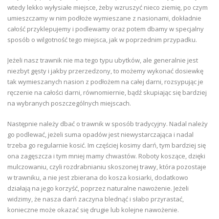
wtedy lekko wyłysiałe miejsce, żeby wzruszyć nieco ziemię, po czym
umieszczamy w nim podłoże wymieszane z nasionami, dokładnie
całość przyklepujemy i podlewamy oraz potem dbamy w specjalny
sposób o wilgotność tego miejsca, jak w poprzednim przypadku.
Jeżeli nasz trawnik nie ma tego typu ubytków, ale generalnie jest
niezbyt gęsty i jakby przerzedzony, to możemy wykonać dosiewkę
tak wymieszanych nasion z podłożem na całej darni, rozsypując je
ręczenie na całości darni, równomiernie, bądź skupiając się bardziej
na wybranych poszczególnych miejscach.
Następnie należy dbać o trawnik w sposób tradycyjny. Nadal należy
go podlewać, jeżeli suma opadów jest niewystarczająca i nadal
trzeba go regularnie kosić. Im częściej kosimy darń, tym bardziej się
ona zagęszcza i tym mniej mamy chwastów. Roboty koszące, dzięki
mulczowaniu, czyli rozdrabnianiu skoszonej trawy, która pozostaje
w trawniku, a nie jest zbierana do kosza kosiarki, dodatkowo
działają na jego korzyść, poprzez naturalne nawożenie. Jeżeli
widzimy, że nasza darń zaczyna blednąć i słabo przyrastać,
konieczne może okazać się drugie lub kolejne nawożenie.