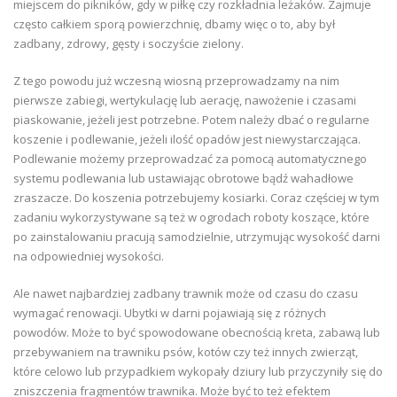
miejscem do pikników, gdy w piłkę czy rozkładnia leżaków. Zajmuje
często całkiem sporą powierzchnię, dbamy więc o to, aby był
zadbany, zdrowy, gęsty i soczyście zielony.
Z tego powodu już wczesną wiosną przeprowadzamy na nim
pierwsze zabiegi, wertykulację lub aerację, nawożenie i czasami
piaskowanie, jeżeli jest potrzebne. Potem należy dbać o regularne
koszenie i podlewanie, jeżeli ilość opadów jest niewystarczająca.
Podlewanie możemy przeprowadzać za pomocą automatycznego
systemu podlewania lub ustawiając obrotowe bądź wahadłowe
zraszacze. Do koszenia potrzebujemy kosiarki. Coraz częściej w tym
zadaniu wykorzystywane są też w ogrodach roboty koszące, które
po zainstalowaniu pracują samodzielnie, utrzymując wysokość darni
na odpowiedniej wysokości.
Ale nawet najbardziej zadbany trawnik może od czasu do czasu
wymagać renowacji. Ubytki w darni pojawiają się z różnych
powodów. Może to być spowodowane obecnością kreta, zabawą lub
przebywaniem na trawniku psów, kotów czy też innych zwierząt,
które celowo lub przypadkiem wykopały dziury lub przyczyniły się do
zniszczenia fragmentów trawnika. Może być to też efektem