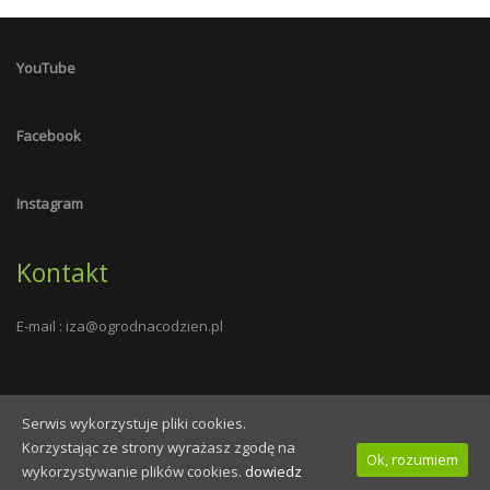
YouTube
Facebook
Instagram
Kontakt
E-mail :
iza@ogrodnacodzien.pl
Serwis wykorzystuje pliki cookies.
Wszelkie prawa zastrzeżone - ogrodnacodzien.pl - 2019
Korzystając ze strony wyrażasz zgodę na
Ok, rozumiem
Polityka Cookies
wykorzystywanie plików cookies.
dowiedz