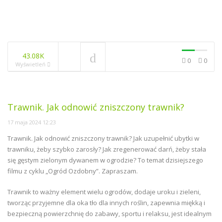
43.08K
0
0
Wyświetleń
Trawnik. Jak odnowić zniszczony trawnik?
17 maja 2024 12:23
Trawnik. Jak odnowić zniszczony trawnik? Jak uzupełnić ubytki w
trawniku, żeby szybko zarosły? Jak zregenerować darń, żeby stała
się gęstym zielonym dywanem w ogrodzie? To temat dzisiejszego
filmu z cyklu „Ogród Ozdobny”. Zapraszam.
Trawnik to ważny element wielu ogrodów, dodaje uroku i zieleni,
tworząc przyjemne dla oka tło dla innych roślin, zapewnia miękką i
bezpieczną powierzchnię do zabawy, sportu i relaksu, jest idealnym