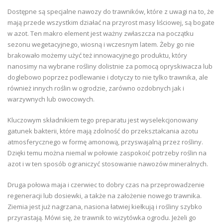
Dostępne są specjalne nawozy do trawników, które z uwagi na to, że
mają przede wszystkim działać na przyrost masy liściowej, są bogate
w azot. Ten makro element jest ważny zwłaszcza na początku
sezonu wegetacyjnego, wiosną i wczesnym latem. Żeby go nie
brakowało możemy użyć też innowacyjnego produktu, który
nanosimy na wybrane rośliny dolistnie za pomocą opryskiwacza lub
doglebowo poprzez podlewanie i dotyczy to nie tylko trawnika, ale
również innych roślin w ogrodzie, zarówno ozdobnych jak i
warzywnych lub owocowych.
Kluczowym składnikiem tego preparatu jest wyselekcjonowany
gatunek bakterii, które mają zdolność do przekształcania azotu
atmosferycznego w formę amonową, przyswajalną przez rośliny.
Dzięki temu można niemal w połowie zaspokoić potrzeby roślin na
azot i w ten sposób ograniczyć stosowanie nawozów mineralnych.
Druga połowa maja i czerwiec to dobry czas na przeprowadzenie
regeneracji lub dosiewki, a także na założenie nowego trawnika.
Ziemia jest już nagrzana, nasiona łatwiej kiełkują i rośliny szybko
przyrastają. Mówi się, że trawnik to wizytówka ogrodu. Jeżeli go