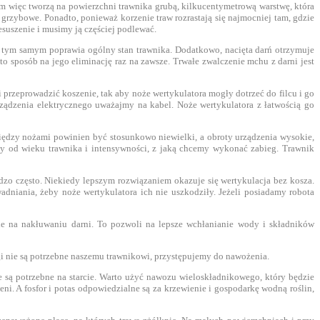
m więc tworzą na powierzchni trawnika grubą, kilkucentymetrową warstwę, która
grzybowe. Ponadto, ponieważ korzenie traw rozrastają się najmocniej tam, gdzie
esuszenie i musimy ją częściej podlewać.
 i tym samym poprawia ogólny stan trawnika. Dodatkowo, nacięta darń otrzymuje
o sposób na jego eliminację raz na zawsze. Trwałe zwalczenie mchu z darni jest
i przeprowadzić koszenie, tak aby noże wertykulatora mogły dotrzeć do filcu i go
rządzenia elektrycznego uważajmy na kabel. Noże wertykulatora z łatwością go
iędzy nożami powinien być stosunkowo niewielki, a obroty urządzenia wysokie,
eży od wieku trawnika i intensywności, z jaką chcemy wykonać zabieg. Trawnik
zo często. Niekiedy lepszym rozwiązaniem okazuje się wertykulacja bez kosza.
dniania, żeby noże wertykulatora ich nie uszkodziły. Jeżeli posiadamy robota
ale na nakłuwaniu darni. To pozwoli na lepsze wchłanianie wody i składników
egi nie są potrzebne naszemu trawnikowi, przystępujemy do nawożenia.
 są potrzebne na starcie. Warto użyć nawozu wieloskładnikowego, który będzie
eni. A fosfor i potas odpowiedzialne są za krzewienie i gospodarkę wodną roślin,