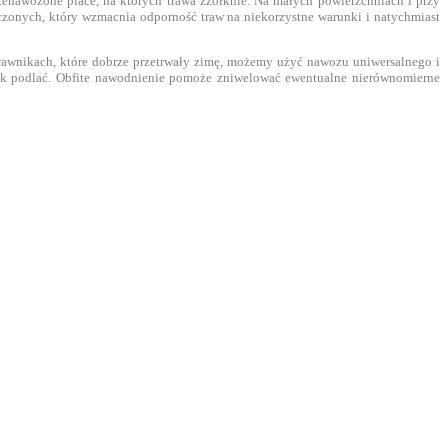
zenawożone place, na których trawa zżółknie. Na małych powierzchniach i przy
zonych, który wzmacnia odporność traw na niekorzystne warunki i natychmiast
rawnikach, które dobrze przetrwały zimę, możemy użyć nawozu uniwersalnego i
wnik podlać. Obfite nawodnienie pomoże zniwelować ewentualne nierównomierne