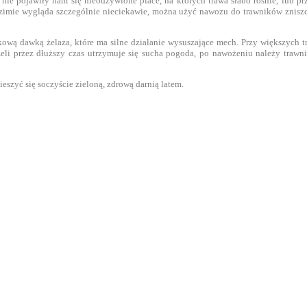
ie pojawiły nam się nieodżywione place, na których trawa słabo rośnie, lub pr
zimie wygląda szczególnie nieciekawie, można użyć nawozu do trawników zniszc
ową dawką żelaza, które ma silne działanie wysuszające mech. Przy większych t
żeli przez dłuższy czas utrzymuje się sucha pogoda, po nawożeniu należy tra
eszyć się soczyście zieloną, zdrową darnią latem.