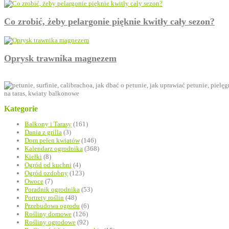
Co zrobić, żeby pelargonie pięknie kwitły cały sezon?
Oprysk trawnika magnezem
Kategorie
Balkony i Tarasy
(161)
Dania z grilla
(3)
Dom pełen kwiatów
(146)
Kalendarz ogrodnika
(368)
Kiełki
(8)
Ogród od kuchni
(4)
Ogród ozdobny
(123)
Owoce
(7)
Poradnik ogrodnika
(53)
Portrety roślin
(48)
Przebudowa ogrodu
(6)
Rośliny domowe
(126)
Rośliny ogrodowe
(92)