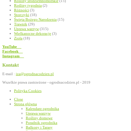
Rośliny śródziemnomorskie
(15)
Rośliny tygodnia
(2)
Różności
(3)
Storczyki
(18)
Święta Bożego Narodzenia
(15)
Trawnik
(29)
Uprawa warzyw
(315)
Wielkanocne dekoracje
(3)
Zioła
(18)
YouTube
Facebook
Instagram
Kontakt
E-mail :
iza@ogrodnacodzien.pl
Wszelkie prawa zastrzeżone - ogrodnacodzien.pl - 2019
Polityka Cookies
Close
Strona główna
Kalendarz ogrodnika
Uprawa warzyw
Rośliny domowe
Poradnik ogrodnika
Balkony i Tarasy