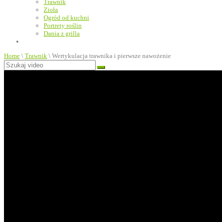
Trawnik
Zioła
Ogród od kuchni
Portrety roślin
Dania z grilla
Home
\
Trawnik
\
Wertykulacja trawnika i pierwsze nawożenie