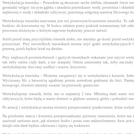
Wertykulacja trawnika – Powodem są skoszone suche źdźbła, obumarłe liście tr
gromadzi wilgoć niczym gąbka i utrudnia przenikanie wody, powietrza i składni
najłatwiej o wodę i składniki odżywcze, penetrują wilgotną warstwę filcowego ko
Wertykulacja trawnika nazywana jest też pionowym koszeniem trawnika. To zabi
bodziec do krzewienia się. W końcu właśnie przez podział rozmnażamy lub odmła
procesem złożonym, o którym zapewne będziemy jeszcze mówić.
Jeżeli przed zimą przycięliśmy trawnik nisko, nie musimy go kosić przed wertyku
porozcinać. Przy niewielkich trawnikach można użyć grabi wertykulacyjnych l
przetną, jeżeli będzie leżał na drodze.
Przy większych powierzchniach i gęstych trawnikach wskazane jest użycie wer
tak żeby ostrza cięły darń, a nie szarpały. Ostrza ustawiamy tak, żeby naci
wertykulujemy dwa razy wzdłuż i wszerz, krzyżowo.
Wertykulacja trawnika – Możemy zaopatrzyć się w wertykulator z koszem. Jedn
Wyczesany filc z łatwością zgrabimy potem szerokimi grabiami do liści. Pami
koszącego, również musimy uważać na przewody graniczne.
Wertykulujemy trawnik, który ma co najmniej 2 lata. Młodszą darń warto wio
odżywczych, które będą w stanie dotrzeć w głębsze warstwy gleby i pobudzić tra
Po aeracji i wertykulacji można również przeprowadzić piaskowanie, które rozlu
Na przełomie marca i kwietnia przeprowadzamy pierwsze nawożenie, które ma z
zawierał zarówno azot, jak również fosfor i potas oraz mikroelementy. Azot jest
dzięki nim darń będzie zdrowsza i lepiej się rozkrzewi.