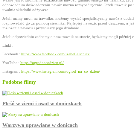
Ważne jest równomierne rozrzucenie nawozu granulowanego na trawniku, żeby n
odpowiednim doświadczeniu nawóz można rozsypać ręcznie. Jeżeli trawnik po 
uwalnia składniki odżywcze.
Jeżeli mamy mech na trawniku, możemy wysiać specjalistyczny nawóz z dodatk
rozprowadzić go za pomocą siewnika. Najlepiej nawozić przed deszczem, a je
rozłożenie nawozu i przyspieszy jego działanie.
Jeżeli odpowiednio zadbamy o nasz trawnik na stracie, będziemy mogli później ci
Linki :
Facebook :
https://www.facebook.com/izabella.schick
YouTube :
https://ogrodnacodzien.pl/
Instagram :
https://www.instagram.com/ogrod_na_co_dzien/
Podobne filmy
Pleśń w ziemi i osad w doniczkach
Warzywa uprawiane w donicach