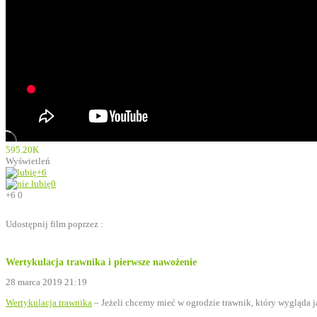
595.20K
Wyświetleń
+6
0
+6
0
Udostępnij film poprzez :
Wertykulacja trawnika i pierwsze nawożenie
28 marca 2019 21:19
Wertykulacja trawnika
– Jeżeli chcemy mieć w ogrodzie trawnik, który wygląda 