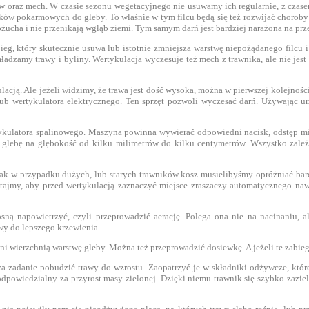
aw oraz mech. W czasie sezonu wegetacyjnego nie usuwamy ich regularnie, z czase
ków pokarmowych do gleby. To właśnie w tym filcu będą się też rozwijać choroby 
żucha i nie przenikają wgłąb ziemi. Tym samym darń jest bardziej narażona na prz
eg, który skutecznie usuwa lub istotnie zmniejsza warstwę niepożądanego filcu
dzamy trawy i byliny. Wertykulacja wyczesuje też mech z trawnika, ale nie jest t
lacją. Ale jeżeli widzimy, że trawa jest dość wysoka, można w pierwszej kolejnośc
ub wertykulatora elektrycznego. Ten sprzęt pozwoli wyczesać darń. Używając u
tykulatora spalinowego. Maszyna powinna wywierać odpowiedni nacisk, odstęp m
nały glebę na głębokość od kilku milimetrów do kilku centymetrów. Wszystko zal
ak w przypadku dużych, lub starych trawników kosz musielibyśmy opróżniać bard
ętajmy, aby przed wertykulacją zaznaczyć miejsce zraszaczy automatycznego nawa
sną napowietrzyć, czyli przeprowadzić aerację. Polega ona nie na nacinaniu, 
wy do lepszego krzewienia.
źni wierzchnią warstwę gleby. Można też przeprowadzić dosiewkę. A jeżeli te zabi
a zadanie pobudzić trawy do wzrostu. Zaopatrzyć je w składniki odżywcze, które
 odpowiedzialny za przyrost masy zielonej. Dzięki niemu trawnik się szybko zaziel