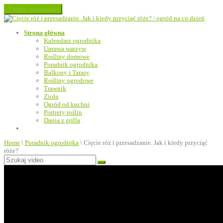
Toggle navigation
Strona główna
Kalendarz ogrodnika
Uprawa warzyw
Rośliny domowe
Poradnik ogrodnika
Balkony i Tarasy
Rośliny ogrodowe
Trawnik
Zioła
Ogród od kuchni
Portrety roślin
Dania z grilla
Home
\
Poradnik ogrodnika
\
Cięcie róż i przesadzanie. Jak i kiedy przyciąć
róże?