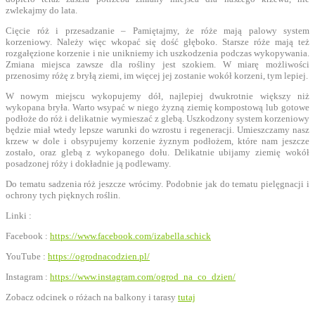
zwlekajmy do lata.
Cięcie róż i przesadzanie – Pamiętajmy, że róże mają palowy system
korzeniowy. Należy więc wkopać się dość głęboko. Starsze róże mają też
rozgałęzione korzenie i nie unikniemy ich uszkodzenia podczas wykopywania.
Zmiana miejsca zawsze dla rośliny jest szokiem. W miarę możliwości
przenosimy różę z bryłą ziemi, im więcej jej zostanie wokół korzeni, tym lepiej.
W nowym miejscu wykopujemy dół, najlepiej dwukrotnie większy niż
wykopana bryła. Warto wsypać w niego żyzną ziemię kompostową lub gotowe
podłoże do róż i delikatnie wymieszać z glebą. Uszkodzony system korzeniowy
będzie miał wtedy lepsze warunki do wzrostu i regeneracji. Umieszczamy nasz
krzew w dole i obsypujemy korzenie żyznym podłożem, które nam jeszcze
zostało, oraz glebą z wykopanego dołu. Delikatnie ubijamy ziemię wokół
posadzonej róży i dokładnie ją podlewamy.
Do tematu sadzenia róż jeszcze wrócimy. Podobnie jak do tematu pielęgnacji i
ochrony tych pięknych roślin.
Linki :
Facebook :
https://www.facebook.com/izabella.schick
YouTube :
https://ogrodnacodzien.pl/
Instagram :
https://www.instagram.com/ogrod_na_co_dzien/
Zobacz odcinek o różach na balkony i tarasy
tutaj