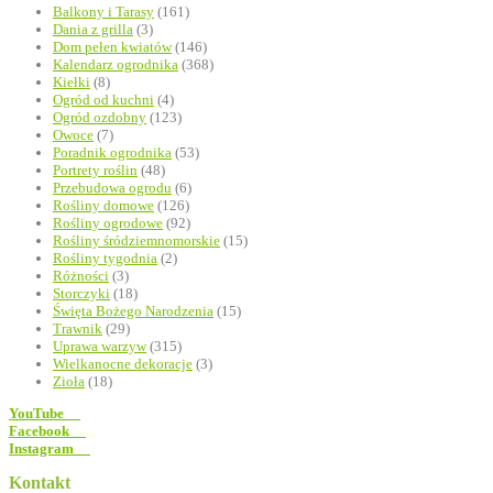
Balkony i Tarasy
(161)
Dania z grilla
(3)
Dom pełen kwiatów
(146)
Kalendarz ogrodnika
(368)
Kiełki
(8)
Ogród od kuchni
(4)
Ogród ozdobny
(123)
Owoce
(7)
Poradnik ogrodnika
(53)
Portrety roślin
(48)
Przebudowa ogrodu
(6)
Rośliny domowe
(126)
Rośliny ogrodowe
(92)
Rośliny śródziemnomorskie
(15)
Rośliny tygodnia
(2)
Różności
(3)
Storczyki
(18)
Święta Bożego Narodzenia
(15)
Trawnik
(29)
Uprawa warzyw
(315)
Wielkanocne dekoracje
(3)
Zioła
(18)
YouTube
Facebook
Instagram
Kontakt