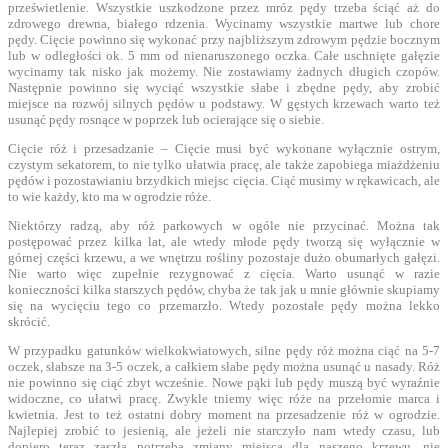
prześwietlenie. Wszystkie uszkodzone przez mróz pędy trzeba ściąć aż do
zdrowego drewna, białego rdzenia. Wycinamy wszystkie martwe lub chore
pędy. Cięcie powinno się wykonać przy najbliższym zdrowym pędzie bocznym
lub w odległości ok. 5 mm od nienaruszonego oczka. Całe uschnięte gałęzie
wycinamy tak nisko jak możemy. Nie zostawiamy żadnych długich czopów.
Następnie powinno się wyciąć wszystkie słabe i zbędne pędy, aby zrobić
miejsce na rozwój silnych pędów u podstawy. W gęstych krzewach warto też
usunąć pędy rosnące w poprzek lub ocierające się o siebie.
Cięcie róż i przesadzanie – Cięcie musi być wykonane wyłącznie ostrym,
czystym sekatorem, to nie tylko ułatwia pracę, ale także zapobiega miażdżeniu
pędów i pozostawianiu brzydkich miejsc cięcia. Ciąć musimy w rękawicach, ale
to wie każdy, kto ma w ogrodzie róże.
Niektórzy radzą, aby róż parkowych w ogóle nie przycinać. Można tak
postępować przez kilka lat, ale wtedy młode pędy tworzą się wyłącznie w
górnej części krzewu, a we wnętrzu rośliny pozostaje dużo obumarłych gałęzi.
Nie warto więc zupełnie rezygnować z cięcia. Warto usunąć w razie
konieczności kilka starszych pędów, chyba że tak jak u mnie głównie skupiamy
się na wycięciu tego co przemarzło. Wtedy pozostałe pędy można lekko
skrócić.
W przypadku gatunków wielkokwiatowych, silne pędy róż można ciąć na 5-7
oczek, słabsze na 3-5 oczek, a całkiem słabe pędy można usunąć u nasady. Róż
nie powinno się ciąć zbyt wcześnie. Nowe pąki lub pędy muszą być wyraźnie
widoczne, co ułatwi pracę. Zwykle tniemy więc róże na przełomie marca i
kwietnia. Jest to też ostatni dobry moment na przesadzenie róż w ogrodzie.
Najlepiej zrobić to jesienią, ale jeżeli nie starczyło nam wtedy czasu, lub
dopiero teraz zaszła potrzeba zmiany miejsca dla naszego krzewu, nie