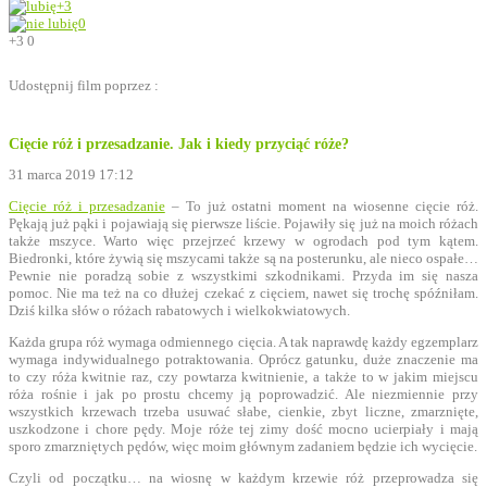
+3
0
+3
0
Udostępnij film poprzez :
Cięcie róż i przesadzanie. Jak i kiedy przyciąć róże?
31 marca 2019 17:12
Cięcie róż i przesadzanie
– To już ostatni moment na wiosenne cięcie róż.
Pękają już pąki i pojawiają się pierwsze liście. Pojawiły się już na moich różach
także mszyce. Warto więc przejrzeć krzewy w ogrodach pod tym kątem.
Biedronki, które żywią się mszycami także są na posterunku, ale nieco ospałe…
Pewnie nie poradzą sobie z wszystkimi szkodnikami. Przyda im się nasza
pomoc. Nie ma też na co dłużej czekać z cięciem, nawet się trochę spóźniłam.
Dziś kilka słów o różach rabatowych i wielkokwiatowych.
Każda grupa róż wymaga odmiennego cięcia. A tak naprawdę każdy egzemplarz
wymaga indywidualnego potraktowania. Oprócz gatunku, duże znaczenie ma
to czy róża kwitnie raz, czy powtarza kwitnienie, a także to w jakim miejscu
róża rośnie i jak po prostu chcemy ją poprowadzić. Ale niezmiennie przy
wszystkich krzewach trzeba usuwać słabe, cienkie, zbyt liczne, zmarznięte,
uszkodzone i chore pędy. Moje róże tej zimy dość mocno ucierpiały i mają
sporo zmarzniętych pędów, więc moim głównym zadaniem będzie ich wycięcie.
Czyli od początku… na wiosnę w każdym krzewie róż przeprowadza się