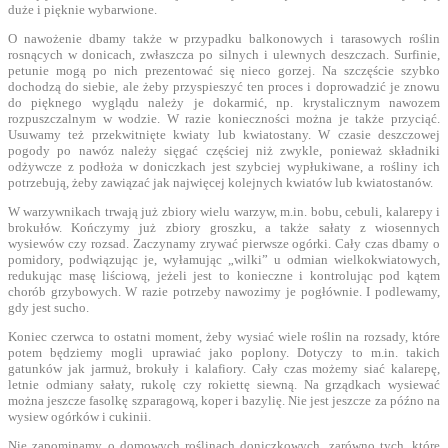
duże i pięknie wybarwione.
O nawożenie dbamy także w przypadku balkonowych i tarasowych roślin
rosnących w donicach, zwłaszcza po silnych i ulewnych deszczach. Surfinie,
petunie mogą po nich prezentować się nieco gorzej. Na szczęście szybko
dochodzą do siebie, ale żeby przyspieszyć ten proces i doprowadzić je znowu
do pięknego wyglądu należy je dokarmić, np. krystalicznym nawozem
rozpuszczalnym w wodzie. W razie konieczności można je także przyciąć.
Usuwamy też przekwitnięte kwiaty lub kwiatostany. W czasie deszczowej
pogody po nawóz należy sięgać częściej niż zwykle, ponieważ składniki
odżywcze z podłoża w doniczkach jest szybciej wypłukiwane, a rośliny ich
potrzebują, żeby zawiązać jak najwięcej kolejnych kwiatów lub kwiatostanów.
W warzywnikach trwają już zbiory wielu warzyw, m.in. bobu, cebuli, kalarepy i
brokułów. Kończymy już zbiory groszku, a także sałaty z wiosennych
wysiewów czy rozsad. Zaczynamy zrywać pierwsze ogórki. Cały czas dbamy o
pomidory, podwiązując je, wyłamując „wilki” u odmian wielkokwiatowych,
redukując masę liściową, jeżeli jest to konieczne i kontrolując pod kątem
chorób grzybowych. W razie potrzeby nawozimy je pogłównie. I podlewamy,
gdy jest sucho.
Koniec czerwca to ostatni moment, żeby wysiać wiele roślin na rozsady, które
potem będziemy mogli uprawiać jako poplony. Dotyczy to m.in. takich
gatunków jak jarmuż, brokuły i kalafiory. Cały czas możemy siać kalarepę,
letnie odmiany sałaty, rukolę czy rokiettę siewną. Na grządkach wysiewać
można jeszcze fasolkę szparagową, koper i bazylię. Nie jest jeszcze za późno na
wysiew ogórków i cukinii.
Nie zapominamy o domowych roślinach doniczkowych, zarówno tych, które