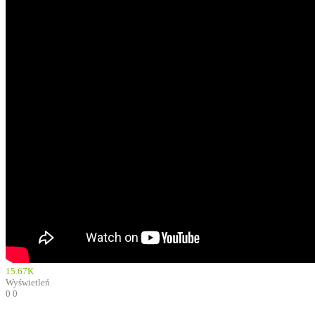
15.67K
Wyświetleń
0
0