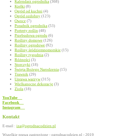
Kalendarz ogrodnika
(368)
Kiełki
(8)
Ogród od kuchni
(4)
Ogród ozdobny
(123)
Owoce
(7)
Poradnik ogrodnika
(53)
Portrety roślin
(48)
Przebudowa ogrodu
(6)
Rośliny domowe
(126)
Rośliny ogrodowe
(92)
Rośliny śródziemnomorskie
(15)
Rośliny tygodnia
(2)
Różności
(3)
Storczyki
(18)
Święta Bożego Narodzenia
(15)
Trawnik
(29)
Uprawa warzyw
(315)
Wielkanocne dekoracje
(3)
Zioła
(18)
YouTube
Facebook
Instagram
Kontakt
E-mail :
iza@ogrodnacodzien.pl
Wszelkie prawa zastrzeżone - ogrodnacodzien.pl - 2019