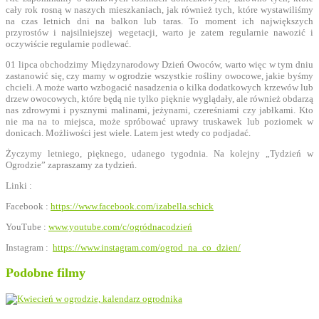
cały rok rosną w naszych mieszkaniach, jak również tych, które wystawiliśmy
na czas letnich dni na balkon lub taras. To moment ich największych
przyrostów i najsilniejszej wegetacji, warto je zatem regularnie nawozić i
oczywiście regularnie podlewać.
01 lipca obchodzimy Międzynarodowy Dzień Owoców, warto więc w tym dniu
zastanowić się, czy mamy w ogrodzie wszystkie rośliny owocowe, jakie byśmy
chcieli. A może warto wzbogacić nasadzenia o kilka dodatkowych krzewów lub
drzew owocowych, które będą nie tylko pięknie wyglądały, ale również obdarzą
nas zdrowymi i pysznymi malinami, jeżynami, czereśniami czy jabłkami. Kto
nie ma na to miejsca, może spróbować uprawy truskawek lub poziomek w
donicach. Możliwości jest wiele. Latem jest wtedy co podjadać.
Życzymy letniego, pięknego, udanego tygodnia. Na kolejny „Tydzień w
Ogrodzie” zapraszamy za tydzień.
Linki :
Facebook :
https://www.facebook.com/izabella.schick
YouTube :
www.youtube.com/c/ogródnacodzień
Instagram :
https://www.instagram.com/ogrod_na_co_dzien/
Podobne filmy