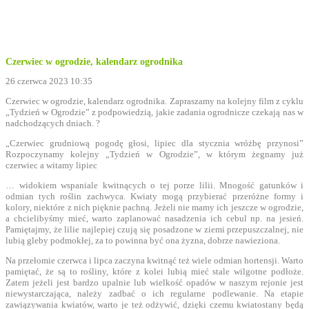
Czerwiec w ogrodzie, kalendarz ogrodnika
26 czerwca 2023 10:35
Czerwiec w ogrodzie, kalendarz ogrodnika. Zapraszamy na kolejny film z cyklu
„Tydzień w Ogrodzie” z podpowiedzią, jakie zadania ogrodnicze czekają nas w
nadchodzących dniach. ?
„Czerwiec grudniową pogodę głosi, lipiec dla stycznia wróżbę przynosi”
Rozpoczynamy kolejny „Tydzień w Ogrodzie”, w którym żegnamy już
czerwiec a witamy lipiec
… widokiem wspaniale kwitnących o tej porze lilii. Mnogość gatunków i
odmian tych roślin zachwyca. Kwiaty mogą przybierać przeróżne formy i
kolory, niektóre z nich pięknie pachną. Jeżeli nie mamy ich jeszcze w ogrodzie,
a chcielibyśmy mieć, warto zaplanować nasadzenia ich cebul np. na jesień.
Pamiętajmy, że lilie najlepiej czują się posadzone w ziemi przepuszczalnej, nie
lubią gleby podmokłej, za to powinna być ona żyzna, dobrze nawieziona.
Na przełomie czerwca i lipca zaczyna kwitnąć też wiele odmian hortensji. Warto
pamiętać, że są to rośliny, które z kolei lubią mieć stale wilgotne podłoże.
Zatem jeżeli jest bardzo upalnie lub wielkość opadów w naszym rejonie jest
niewystarczająca, należy zadbać o ich regularne podlewanie. Na etapie
zawiązywania kwiatów, warto je też odżywić, dzięki czemu kwiatostany będą