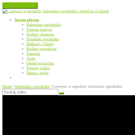
Toggle navigation
Strona główna
Kalendarz ogrodnika
Uprawa warzyw
Rośliny domowe
Poradnik ogrodnika
Balkony i Tarasy
Rośliny ogrodowe
Trawnik
Zioła
Ogród od kuchni
Portrety roślin
Dania z grilla
Home
\
Kalendarz ogrodnika
\
Czerwiec w ogrodzie, kalendarz ogrodnika