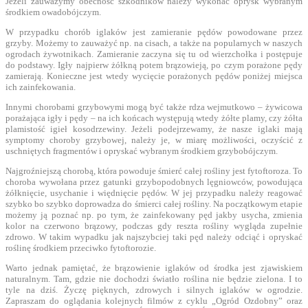
Jeżeli zauważymy obecność szkodników należy wykonać oprysk wybranym
środkiem owadobójczym.
W przypadku chorób iglaków jest zamieranie pędów powodowane przez
grzyby. Możemy to zauważyć np. na cisach, a także na popularnych w naszych
ogrodach żywotnikach. Zamieranie zaczyna się tu od wierzchołka i postępuje
do podstawy. Igły najpierw żółkną potem brązowieją, po czym porażone pędy
zamierają. Konieczne jest wtedy wycięcie porażonych pędów poniżej miejsca
ich zainfekowania.
Innymi chorobami grzybowymi mogą być także rdza wejmutkowo – żywicowa
porażająca igły i pędy – na ich końcach występują wtedy żółte plamy, czy żółta
plamistość igieł kosodrzewiny. Jeżeli podejrzewamy, że nasze iglaki mają
symptomy choroby grzybowej, należy je, w miarę możliwości, oczyścić z
uschniętych fragmentów i opryskać wybranym środkiem grzybobójczym.
Najgroźniejszą chorobą, która powoduje śmierć całej rośliny jest fytoftoroza. To
choroba wywołana przez gatunki grzybopodobnych lęgniowców, powodująca
żółknięcie, usychanie i więdnięcie pędów. W jej przypadku należy reagować
szybko bo szybko doprowadza do śmierci całej rośliny. Na początkowym etapie
możemy ją poznać np. po tym, że zainfekowany pęd jakby usycha, zmienia
kolor na czerwono brązowy, podczas gdy reszta rośliny wygląda zupełnie
zdrowo. W takim wypadku jak najszybciej taki pęd należy odciąć i opryskać
roślinę środkiem przeciwko fytoftorozie.
Warto jednak pamiętać, że brązowienie iglaków od środka jest zjawiskiem
naturalnym. Tam, gdzie nie dochodzi światło roślina nie będzie zielona. I to
tyle na dziś. Życzę pięknych, zdrowych i silnych iglaków w ogrodzie.
Zapraszam do oglądania kolejnych filmów z cyklu „Ogród Ozdobny” oraz