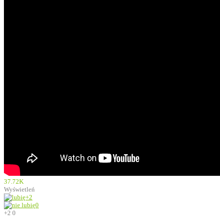
37.72K
Wyświetleń
+2
0
+2
0