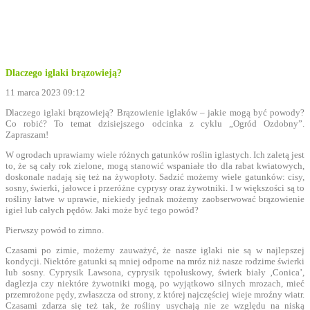
Dlaczego iglaki brązowieją?
11 marca 2023 09:12
Dlaczego iglaki brązowieją? Brązowienie iglaków – jakie mogą być powody?
Co robić? To temat dzisiejszego odcinka z cyklu „Ogród Ozdobny”.
Zapraszam!
W ogrodach uprawiamy wiele różnych gatunków roślin iglastych. Ich zaletą jest
to, że są cały rok zielone, mogą stanowić wspaniałe tło dla rabat kwiatowych,
doskonale nadają się też na żywopłoty. Sadzić możemy wiele gatunków: cisy,
sosny, świerki, jałowce i przeróżne cyprysy oraz żywotniki. I w większości są to
rośliny łatwe w uprawie, niekiedy jednak możemy zaobserwować brązowienie
igieł lub całych pędów. Jaki może być tego powód?
Pierwszy powód to zimno.
Czasami po zimie, możemy zauważyć, że nasze iglaki nie są w najlepszej
kondycji. Niektóre gatunki są mniej odporne na mróz niż nasze rodzime świerki
lub sosny. Cyprysik Lawsona, cyprysik tępołuskowy, świerk biały ‚Conica’,
daglezja czy niektóre żywotniki mogą, po wyjątkowo silnych mrozach, mieć
przemrożone pędy, zwłaszcza od strony, z której najczęściej wieje mroźny wiatr.
Czasami zdarza się też tak, że rośliny usychają nie ze względu na niską