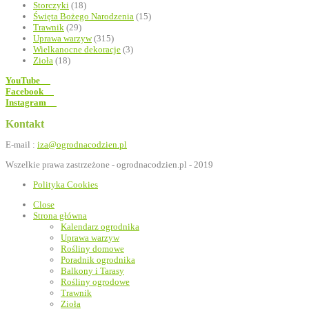
Storczyki
(18)
Święta Bożego Narodzenia
(15)
Trawnik
(29)
Uprawa warzyw
(315)
Wielkanocne dekoracje
(3)
Zioła
(18)
YouTube
Facebook
Instagram
Kontakt
E-mail :
iza@ogrodnacodzien.pl
Wszelkie prawa zastrzeżone - ogrodnacodzien.pl - 2019
Polityka Cookies
Close
Strona główna
Kalendarz ogrodnika
Uprawa warzyw
Rośliny domowe
Poradnik ogrodnika
Balkony i Tarasy
Rośliny ogrodowe
Trawnik
Zioła