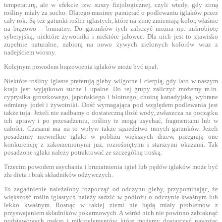
temperaturę, ale w efekcie tzw. suszy fizjologicznej, czyli wtedy, gdy zimą
rośliny miały za sucho. Dlatego musimy pamiętać o podlewaniu iglaków przez
cały rok. Są też gatunki roślin iglastych, które na zimę zmieniają kolor, właśnie
na brązowo – brunatny. Do gatunków tych zaliczyć można np. mikrobiotę
syberyjską, niektóre żywotniki i niektóre jałowce. Dla nich jest to zjawisko
zupełnie naturalne, nabiorą na nowo żywych zielonych kolorów wraz z
nadejściem wiosny.
Kolejnym powodem brązowienia iglaków może być upał.
Niektóre rośliny iglaste preferują gleby wilgotne i cierpią, gdy lato w naszym
kraju jest wyjątkowo suche i upalne. Do tej grupy zaliczyć możemy m.in.
cyprysika groszkowego, japońskiego i błotnego, choinę kanadyjską, wybrane
odmiany jodeł i żywotniki. Dość wymagająca pod względem podlewania jest
także tuja. Jeżeli nie zadbamy o dostateczną ilość wody, zwłaszcza na początku
ich uprawy i po przesadzeniu, rośliny te mogą usychać, fragmentami lub w
całości. Czasami ma na to wpływ także sąsiedztwo innych gatunków. Jeżeli
posadzimy niewielkie iglaki w pobliżu większych drzew, przegrają one
konkurencję z zakorzenionymi już, rozrośniętymi i starszymi okazami. Tak
posadzone iglaki należy potraktować ze szczególną troską.
Trzecim powodem usychania i brunatnienia igieł lub pędów iglaków może być
zła dieta i brak składników odżywczych.
To zagadnienie należałoby rozpocząć od odczynu gleby, przypominając, że
większość roślin iglastych należy sadzić w podłożu o odczynie kwaśnym lub
lekko kwaśnym. Rosnąc w takiej ziemi nie będą miały problemów z
przyswajaniem składników pokarmowych. A wśród nich nie powinno zabraknąć
podstawowych makro i mikroelementów, które możemy dostarczyć nawożąc