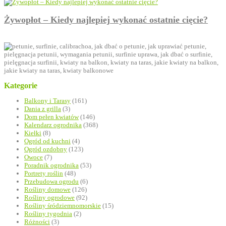
Żywopłot – Kiedy najlepiej wykonać ostatnie cięcie?
Kategorie
Balkony i Tarasy
(161)
Dania z grilla
(3)
Dom pełen kwiatów
(146)
Kalendarz ogrodnika
(368)
Kiełki
(8)
Ogród od kuchni
(4)
Ogród ozdobny
(123)
Owoce
(7)
Poradnik ogrodnika
(53)
Portrety roślin
(48)
Przebudowa ogrodu
(6)
Rośliny domowe
(126)
Rośliny ogrodowe
(92)
Rośliny śródziemnomorskie
(15)
Rośliny tygodnia
(2)
Różności
(3)