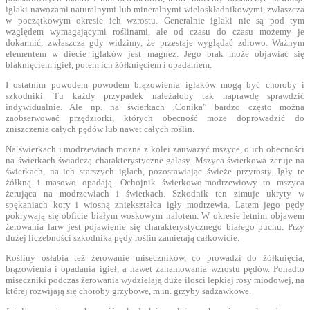
iglaki nawozami naturalnymi lub mineralnymi wieloskładnikowymi, zwłaszcza
w początkowym okresie ich wzrostu. Generalnie iglaki nie są pod tym
względem wymagającymi roślinami, ale od czasu do czasu możemy je
dokarmić, zwłaszcza gdy widzimy, że przestaje wyglądać zdrowo. Ważnym
elementem w diecie iglaków jest magnez. Jego brak może objawiać się
blaknięciem igieł, potem ich żółknięciem i opadaniem.
I ostatnim powodem powodem brązowienia iglaków mogą być choroby i
szkodniki. Tu każdy przypadek należałoby tak naprawdę sprawdzić
indywidualnie. Ale np. na świerkach ‚Conika” bardzo często można
zaobserwować przędziorki, których obecność może doprowadzić do
zniszczenia całych pędów lub nawet całych roślin.
Na świerkach i modrzewiach można z kolei zauważyć mszyce, o ich obecności
na świerkach świadczą charakterystyczne galasy. Mszyca świerkowa żeruje na
świerkach, na ich starszych igłach, pozostawiając świeże przyrosty. Igły te
żółkną i masowo opadają. Ochojnik świerkowo-modrzewiowy to mszyca
żerująca na modrzewiach i świerkach. Szkodnik ten zimuje ukryty w
spękaniach kory i wiosną zniekształca igły modrzewia. Latem jego pędy
pokrywają się obficie białym woskowym nalotem. W okresie letnim objawem
żerowania larw jest pojawienie się charakterystycznego białego puchu. Przy
dużej liczebności szkodnika pędy roślin zamierają całkowicie.
Rośliny osłabia też żerowanie miseczników, co prowadzi do żółknięcia,
brązowienia i opadania igieł, a nawet zahamowania wzrostu pędów. Ponadto
miseczniki podczas żerowania wydzielają duże ilości lepkiej rosy miodowej, na
której rozwijają się choroby grzybowe, m.in. grzyby sadzawkowe.