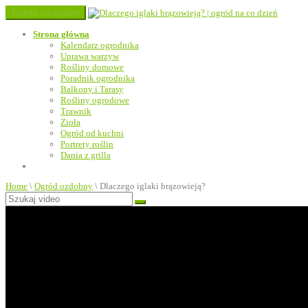
Toggle navigation
Strona główna
Kalendarz ogrodnika
Uprawa warzyw
Rośliny domowe
Poradnik ogrodnika
Balkony i Tarasy
Rośliny ogrodowe
Trawnik
Zioła
Ogród od kuchni
Portrety roślin
Dania z grilla
Home
\
Ogród ozdobny
\
Dlaczego iglaki brązowieją?