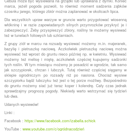
Cebula może być wysiewana na grządki lub uprawiana z dymki. Koniec
marca, jeżeli pogoda pozwoli, to również moment sadzenia ząbków
czosnku jarego, którego zbiór można zaplanować w okolicach lipca.
Dla wszystkich upraw warzyw w gruncie warto przygotować wiosenną
włókninę i w razie zapowiadanych silnych przymrozków przykryć je i
zabezpieczyć. Żeby przyspieszyć zbiory, rośliny te możemy wysiewać
też w tunelach foliowych lub szklarniach.
Z grupy ziół w marcu na rozsady wysiewać możemy m.in. majeranek,
bazylię i pietruszkę naciową. Aczkolwiek pietruszkę naciową można
wysiewać też wprost do gruntu nieco później np. w kwietniu. Wysiewać
możemy też melisę i miętę, aczkolwiek częściej kupujemy sadzonki
tych roślin. W tym miesiącu możemy je posadzić w ogrodzie, tak samo
jak szczypiorek, chrzan i lubczyk. Tutaj również częściej sięgamy w
sklepie ogrodniczym po rozsady niż po nasiona. Chociaż wysiew
szczypiorku bądź lubczyku też jest o tej porze możliwy. Bezpośrednio
do gruntu możemy siać już teraz koper i kolendrę. Cały czas jednak
sprawdzajmy prognozę pogody. Niekiedy warto wstrzymać się tydzień
lub dwa.
Udanych wysiewów!
Linki :
Facebook :
https://www.facebook.com/izabella.schick
YouTube :
www.youtube.com/c/ogródnacodzień