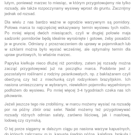
lutym, ponieważ marzec to miesiąc, w którym przygotowujemy nie tylko
rozsady, ale także rozpoczynamy wysiewy wprost do gruntu. Zacznijmy
jednak od rozsad.
Dla wielu z nas bardzo ważne w ogrodzie warzywnym są pomidory.
Połowa marca to najczęściej wskazywany termin wysiewu tych roślin.
Po mniej więcej dwóch miesiącach, czyli w drugiej połowie maja
sadzonki pomidorów będą idealnie wyrośnięte i gotowe, żeby posadzić
je w gruncie. Odmiany z przeznaczeniem do uprawy w pojemnikach lub
w szklarni można było wysiać wcześniej, ale optymalny termin dla
upraw gruntowych, to właśnie marzec.
Papryka kiełkuje nieco dłużej niż pomidory, zatem jej rozsady można
zacząć przygotowywać już na początku marca. Podobnie jest z
pozostałymi roślinami z rodziny psiankowatych, np. z bakłażanem czyli
oberżyną czy też z miechunką czyli rodzynkiem brazylijskim. Ich
nasiona umieszczamy w wybranym, niewielkim pojemniku wypełnionym
podłożem do wysiewu. Po mniej więcej 3-4 tygodniach czeka nas ich
pikowanie.
Jeżeli jeszcze tego nie zrobiliśmy, w marcu możemy wysiać na rozsadę
por na późny zbiór oraz seler. Nadal możemy też przygotowywać
rozsady różnych odmian sałaty, zarówno liściową, jak i masłową,
lodową czy rzymską.
O tej porze sięgamy w dalszym ciągu po nasiona warzyw kapustnych,
do których zaliczamy m.in. kapustę średnio późną, kalafiora, brokuła i