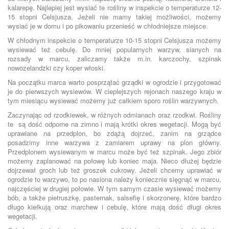
kalarepę. Najlepiej jest wysiać te rośliny w inspekcie o temperaturze 12-
15 stopni Celsjusza. Jeżeli nie mamy takiej możliwości, możemy
wysiać je w domu i po pikowaniu przenieść w chłodniejsze miejsce.
W chłodnym inspekcie o temperaturze 10-15 stopni Celsjusza możemy
wysiewać też cebulę. Do mniej popularnych warzyw, sianych na
rozsady w marcu, zaliczamy także m.in. karczochy, szpinak
nowozelandzki czy koper włoski.
Na początku marca warto posprzątać grządki w ogrodzie i przygotować
je do pierwszych wysiewów. W cieplejszych rejonach naszego kraju w
tym miesiącu wysiewać możemy już całkiem sporo roślin warzywnych.
Zaczynając od rzodkiewek, w różnych odmianach oraz rzodkwi. Rośliny
te są dość odporne na zimno i mają krótki okres wegetacji. Mogą być
uprawiane na przedplon, bo zdążą dojrzeć, zanim na grządce
posadzimy inne warzywa z zamiarem uprawy na plon główny.
Przedplonem wysiewanym w marcu może być też szpinak. Jego zbiór
możemy zaplanować na połowę lub koniec maja. Nieco dłużej będzie
dojrzewał groch lub też groszek cukrowy. Jeżeli chcemy uprawiać w
ogrodzie to warzywo, to po nasiona należy koniecznie sięgnąć w marcu,
najczęściej w drugiej połowie. W tym samym czasie wysiewać możemy
bób, a także pietruszkę, pasternak, salsefię i skorzonerę, które bardzo
długo kiełkują oraz marchew i cebulę, które mają dość długi okres
wegetacji.