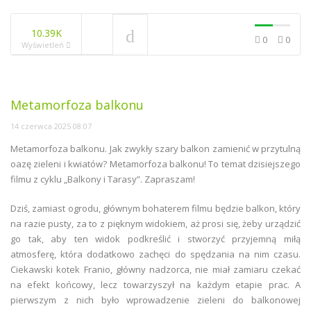
10.39K
0
0
Wyświetleń
Metamorfoza balkonu
14 czerwca 2025 08:07
Metamorfoza balkonu. Jak zwykły szary balkon zamienić w przytulną
oazę zieleni i kwiatów? Metamorfoza balkonu! To temat dzisiejszego
filmu z cyklu „Balkony i Tarasy”. Zapraszam!
Dziś, zamiast ogrodu, głównym bohaterem filmu będzie balkon, który
na razie pusty, za to z pięknym widokiem, aż prosi się, żeby urządzić
go tak, aby ten widok podkreślić i stworzyć przyjemną miłą
atmosferę, która dodatkowo zachęci do spędzania na nim czasu.
Ciekawski kotek Franio, główny nadzorca, nie miał zamiaru czekać
na efekt końcowy, lecz towarzyszył na każdym etapie prac. A
pierwszym z nich było wprowadzenie zieleni do balkonowej