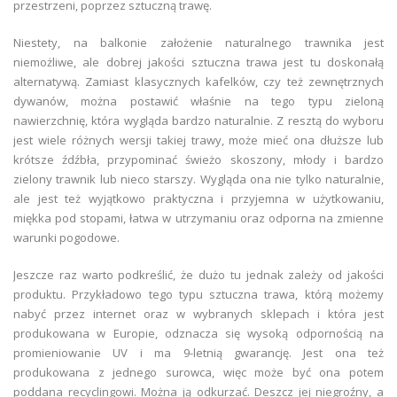
przestrzeni, poprzez sztuczną trawę.
Niestety, na balkonie założenie naturalnego trawnika jest
niemożliwe, ale dobrej jakości sztuczna trawa jest tu doskonałą
alternatywą. Zamiast klasycznych kafelków, czy też zewnętrznych
dywanów, można postawić właśnie na tego typu zieloną
nawierzchnię, która wygląda bardzo naturalnie. Z resztą do wyboru
jest wiele różnych wersji takiej trawy, może mieć ona dłuższe lub
krótsze źdźbła, przypominać świeżo skoszony, młody i bardzo
zielony trawnik lub nieco starszy. Wygląda ona nie tylko naturalnie,
ale jest też wyjątkowo praktyczna i przyjemna w użytkowaniu,
miękka pod stopami, łatwa w utrzymaniu oraz odporna na zmienne
warunki pogodowe.
Jeszcze raz warto podkreślić, że dużo tu jednak zależy od jakości
produktu. Przykładowo tego typu sztuczna trawa, którą możemy
nabyć przez internet oraz w wybranych sklepach i która jest
produkowana w Europie, odznacza się wysoką odpornością na
promieniowanie UV i ma 9-letnią gwarancję. Jest ona też
produkowana z jednego surowca, więc może być ona potem
poddana recyclingowi. Można ją odkurzać. Deszcz jej niegroźny, a