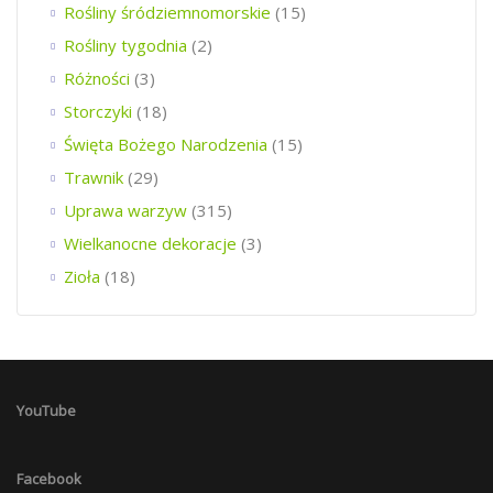
Rośliny śródziemnomorskie
(15)
Rośliny tygodnia
(2)
Różności
(3)
Storczyki
(18)
Święta Bożego Narodzenia
(15)
Trawnik
(29)
Uprawa warzyw
(315)
Wielkanocne dekoracje
(3)
Zioła
(18)
YouTube
Facebook