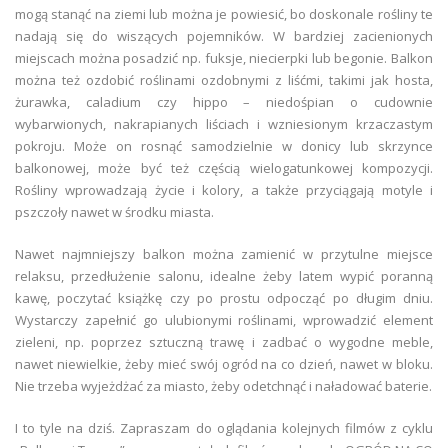
mogą stanąć na ziemi lub można je powiesić, bo doskonale rośliny te
nadają się do wiszących pojemników. W bardziej zacienionych
miejscach można posadzić np. fuksje, niecierpki lub begonie. Balkon
można też ozdobić roślinami ozdobnymi z liśćmi, takimi jak hosta,
żurawka, caladium czy hippo – niedośpian o cudownie
wybarwionych, nakrapianych liściach i wzniesionym krzaczastym
pokroju. Może on rosnąć samodzielnie w donicy lub skrzynce
balkonowej, może być też częścią wielogatunkowej kompozycji.
Rośliny wprowadzają życie i kolory, a także przyciągają motyle i
pszczoły nawet w środku miasta.
Nawet najmniejszy balkon można zamienić w przytulne miejsce
relaksu, przedłużenie salonu, idealne żeby latem wypić poranną
kawę, poczytać książkę czy po prostu odpocząć po długim dniu.
Wystarczy zapełnić go ulubionymi roślinami, wprowadzić element
zieleni, np. poprzez sztuczną trawę i zadbać o wygodne meble,
nawet niewielkie, żeby mieć swój ogród na co dzień, nawet w bloku.
Nie trzeba wyjeżdżać za miasto, żeby odetchnąć i naładować baterie.
I to tyle na dziś. Zapraszam do oglądania kolejnych filmów z cyklu