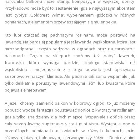
narożniku balkonu może stanąć kompozycja w większej donicy.
Przykładowo może być to zestawienie, gdzie najwyższym akcentem
jest cyprys ‚Goldcrest Wilma’, wypełnieniem goździki w różnych
odmianach, a elementem przewieszającym się mulenbekia.
Kto lubi otaczać się pachnącymi roślinami, może postawić na
lawendę. Najbardziej popularna jest lawenda wąskolistna, która jest
mrozoodporna i często sadzona w ogrodach oraz na tarasach i
balkonach. Często w sklepach możemy też nabyć lawendę
francuską, która wymaga bardziej ciepłego stanowiska niż
wąskolistna i niejednokrotnie z tego powodu jest uprawiana
sezonowo w naszym klimacie. Ale pachnie tak samo wspaniale, jak
tylko delikatnie poruszymy lawendowymi liśćmi lub kwiatami, które
pojawią się niebawem.
A jeżeli chcemy zamienić balkon w kolorowy ogród, to już możemy
popuścić wodze fantazji i poustawiać donice z kwitnącymi roślinami,
gdzie tylko znajdziemy dla nich miejsce. Wspaniale i obficie przez
cały sezon kwitną supertunie vista i mini vista. Występują one w
przeróżnych odmianach o kwiatach w różnych kolorach, m.in.
różowym, białym, fioletowym, czerwonym czy żółtym. Donice z nimi