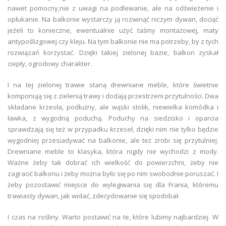
nawet pomocny,nie z uwagi na podlewanie, ale na odświeżenie i
opłukanie. Na balkonie wystarczy ją rozwinąć niczym dywan, dociąć
jeżeli to konieczne, ewentualnie użyć taśmy montażowej, maty
antypoślizgowej czy kleju. Na tym balkonie nie ma potrzeby, by z tych
rozwiązań korzystać. Dzięki takiej zielonej bazie, balkon zyskał
ciepły, ogrodowy charakter.
I na tej zielonej trawie staną drewniane meble, które świetnie
komponują się z zielenią trawy i dodają przestrzeni przytulności. Dwa
składane krzesła, podłużny, ale wąski stolik, niewielka komódka i
ławka, z wygodną poduchą. Poduchy na siedzisko i oparcia
sprawdzają się też w przypadku krzeseł, dzięki nim nie tylko będzie
wygodniej przesiadywać na balkonie, ale też zrobi się przytulniej.
Drewniane meble to klasyka, która nigdy nie wychodzi z mody.
Ważne żeby tak dobrać ich wielkość do powierzchni, żeby nie
zagracić balkonu i żeby można było się po nim swobodnie poruszać. I
żeby pozostawić miejsce do wylegiwania się dla Frania, któremu
trawiasty dywan, jak widać, zdecydowanie się spodobał.
I czas na rośliny. Warto postawić na te, które lubimy najbardziej. W