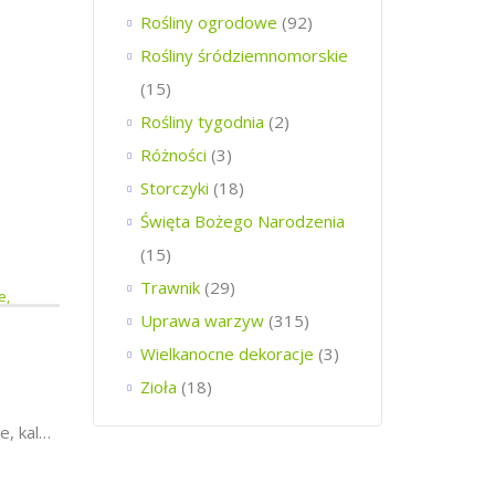
Rośliny ogrodowe
(92)
Rośliny śródziemnomorskie
(15)
Rośliny tygodnia
(2)
Różności
(3)
Storczyki
(18)
Święta Bożego Narodzenia
(15)
Trawnik
(29)
Uprawa warzyw
(315)
Wielkanocne dekoracje
(3)
Zioła
(18)
Październik w ogrodzie, kalendarz ogrodnika