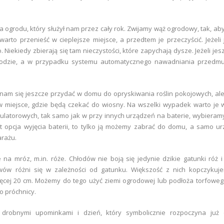
ogrodu, który służył nam przez cały rok. Zwijamy wąż ogrodowy, tak, aby
arto przenieść w cieplejsze miejsce, a przedtem je przeczyścić. Jeżeli 
 Niekiedy zbierają się tam nieczystości, które zapychają dysze. Jeżeli jes
ogrodzie, a w przypadku systemu automatycznego nawadniania przedm
nam się jeszcze przydać w domu do opryskiwania roślin pokojowych, al
w miejsce, gdzie będą czekać do wiosny. Na wszelki wypadek warto je 
latorowych, tak samo jak w przy innych urządzeń na baterie, wybieram
est opcja wyjęcia baterii, to tylko ją możemy zabrać do domu, a samo u
rażu.
na mróz, m.in. róże. Chłodów nie boją się jedynie dzikie gatunki róż i
w różni się w zależności od gatunku. Większość z nich kopczykujem
cej 20 cm. Możemy do tego użyć ziemi ogrodowej lub podłoża torfoweg
o próchnicy.
drobnymi upominkami i dzień, który symbolicznie rozpoczyna już of