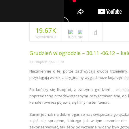
19.67K
Wyświetleń
Grudzień w ogrodzie – 30.11 -06.12 – ka
30 listopada 2020 11:20
Niezmiennie o tej porze zachwycają owoce trzmieliny. 
przyciągają wzrok, a oryginalny wygląd może kojarzyć s
Bo kończy się listopad, a zaczyna grudzień – miesią
poprzedzony przedświątecznymi przygotowaniami, do
kanale również pojawią się filmy na ten temat.
Zanim jednak na dobre ogarnie nas świąteczna gorączka
zająć się sprzętem, którego już w tym sezonie nie 
zakonserwować, tak żeby od wczesnej wiosny były gotow