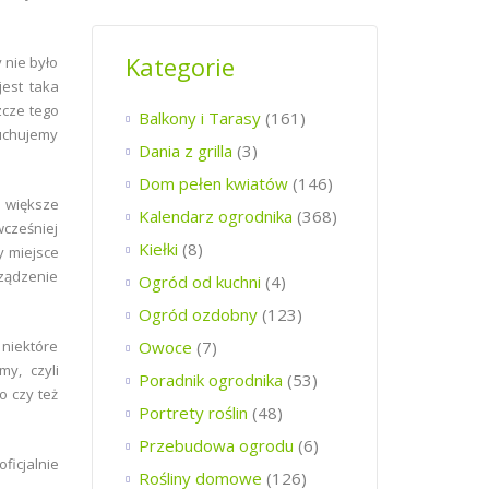
Kategorie
 nie było
jest taka
zcze tego
Balkony i Tarasy
(161)
uchujemy
Dania z grilla
(3)
Dom pełen kwiatów
(146)
e większe
Kalendarz ogrodnika
(368)
wcześniej
Kiełki
(8)
y miejsce
rządzenie
Ogród od kuchni
(4)
Ogród ozdobny
(123)
 niektóre
Owoce
(7)
y, czyli
Poradnik ogrodnika
(53)
o czy też
Portrety roślin
(48)
Przebudowa ogrodu
(6)
icjalnie
Rośliny domowe
(126)