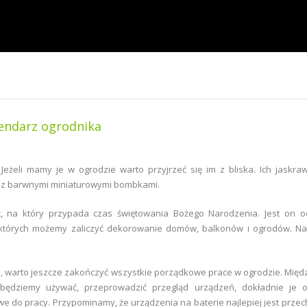
lendarz ogrodnika
Jeżeli mamy je w ogrodzie warto przyjrzeć się im z bliska. Ich jaskra
ię z barwnymi miniaturowymi bombkami.
c, na który przypada czas świętowania Bożego Narodzenia. Jest on oc
 których możemy zaliczyć dekorowanie domów, balkonów i ogrodów. N
, warto jeszcze zakończyć wszystkie porządkowe prace w ogrodzie. Międ
będziemy używać, przeprowadzić przegląd urządzeń, dokładnie je oc
e do pracy. Przypominamy, że urządzenia na baterie najlepiej jest prz