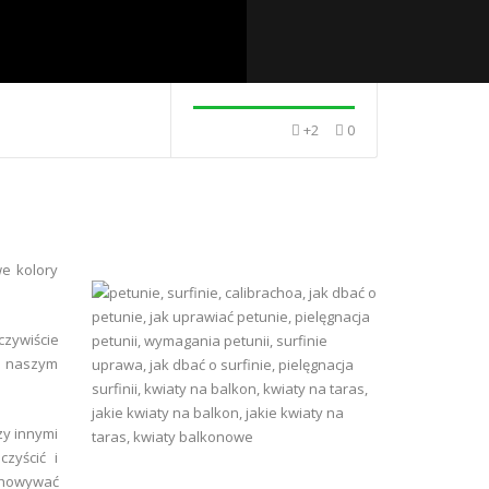
+2
0
we kolory
zywiście
a naszym
zy innymi
zyścić i
echowywać