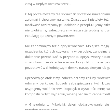
zimą w ciepłym pomieszczeniu.
O tej porze możemy też sprawdzić sprzęt do nawadniania 
załamań i chowamy na zimę. Zraszacze i pistolety też w
możliwość rozkręcamy je i dokładnie przepłukujemy sitko.
nie zrobiliśmy, zabezpieczamy instalację wodną w 
instalację sprężonym powietrzem.
Nie zapominajmy też o opryskiwaczach. Mniejsze mogą 
urządzenia, których używaliśmy w ogrodzie, zanosimy 
dokładnie przepłukać. W przypadku opryskiwaczy akumu
stosunkowo ciepłe – baterie nie lubią chłodu. Jeżeli j
pozostawić w chłodniejszym domku narzędziowym lub ga
Uprzedzając atak zimy zabezpieczamy rośliny wrażliwe 
odmiany parkowe. Sposób zabezpieczania tych krzewó
usypujemy wokół krzewu kopczyk o wysokości mniej wię
kompostu. W tym wypadku, wiosną będzie to cenne źródł
A 6 grudnia to Mikołajki, dzień obdarowywania się 
przedświąteczny czas.