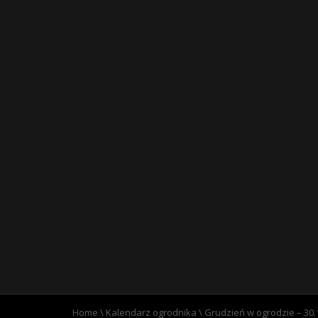
Home
\
Kalendarz ogrodnika
\
Grudzień w ogrodzie – 30.