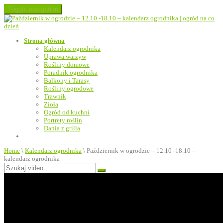
Toggle navigation
Strona główna
Kalendarz ogrodnika
Uprawa warzyw
Rośliny domowe
Poradnik ogrodnika
Balkony i Tarasy
Rośliny ogrodowe
Trawnik
Zioła
Ogród od kuchni
Portrety roślin
Dania z grilla
Home
\
Kalendarz ogrodnika
\
Październik w ogrodzie – 12.10 -18.10 –
kalendarz ogrodnika