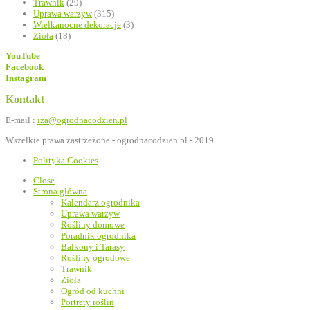
Trawnik
(29)
Uprawa warzyw
(315)
Wielkanocne dekoracje
(3)
Zioła
(18)
YouTube
Facebook
Instagram
Kontakt
E-mail :
iza@ogrodnacodzien.pl
Wszelkie prawa zastrzeżone - ogrodnacodzien.pl - 2019
Polityka Cookies
Close
Strona główna
Kalendarz ogrodnika
Uprawa warzyw
Rośliny domowe
Poradnik ogrodnika
Balkony i Tarasy
Rośliny ogrodowe
Trawnik
Zioła
Ogród od kuchni
Portrety roślin