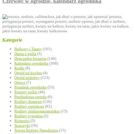
Czerwiec w ogrodzie, kalendarz ogrodnika
Kategorie
Balkony i Tarasy
(161)
Dania z grilla
(3)
Dom pełen kwiatów
(146)
Kalendarz ogrodnika
(368)
Kiełki
(8)
Ogród od kuchni
(4)
Ogród ozdobny
(123)
Owoce
(7)
Poradnik ogrodnika
(53)
Portrety roślin
(48)
Przebudowa ogrodu
(6)
Rośliny domowe
(126)
Rośliny ogrodowe
(92)
Rośliny śródziemnomorskie
(15)
Rośliny tygodnia
(2)
Różności
(3)
Storczyki
(18)
Święta Bożego Narodzenia
(15)