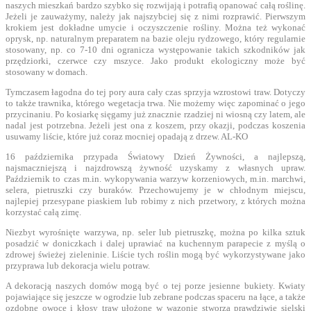
naszych mieszkań bardzo szybko się rozwijają i potrafią opanować całą roślinę.
Jeżeli je zauważymy, należy jak najszybciej się z nimi rozprawić. Pierwszym
krokiem jest dokładne umycie i oczyszczenie rośliny. Można też wykonać
oprysk, np. naturalnym preparatem na bazie oleju rydzowego, który regularnie
stosowany, np. co 7-10 dni ogranicza występowanie takich szkodników jak
przędziorki, czerwce czy mszyce. Jako produkt ekologiczny może być
stosowany w domach.
Tymczasem łagodna do tej pory aura cały czas sprzyja wzrostowi traw. Dotyczy
to także trawnika, którego wegetacja trwa. Nie możemy więc zapominać o jego
przycinaniu. Po kosiarkę sięgamy już znacznie rzadziej ni wiosną czy latem, ale
nadal jest potrzebna. Jeżeli jest ona z koszem, przy okazji, podczas koszenia
usuwamy liście, które już coraz mocniej opadają z drzew. AL-KO
16 października przypada Światowy Dzień Żywności, a najlepszą,
najsmaczniejszą i najzdrowszą żywność uzyskamy z własnych upraw.
Październik to czas m.in. wykopywania warzyw korzeniowych, m.in. marchwi,
selera, pietruszki czy buraków. Przechowujemy je w chłodnym miejscu,
najlepiej przesypane piaskiem lub robimy z nich przetwory, z których można
korzystać całą zimę.
Niezbyt wyrośnięte warzywa, np. seler lub pietruszkę, można po kilka sztuk
posadzić w doniczkach i dalej uprawiać na kuchennym parapecie z myślą o
zdrowej świeżej zieleninie. Liście tych roślin mogą być wykorzystywane jako
przyprawa lub dekoracja wielu potraw.
A dekoracją naszych domów mogą być o tej porze jesienne bukiety. Kwiaty
pojawiające się jeszcze w ogrodzie lub zebrane podczas spaceru na łące, a także
ozdobne owoce i kłosy traw ułożone w wazonie stworzą prawdziwie sielski