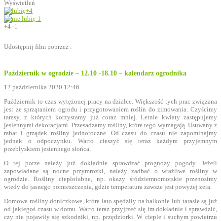
Wyświetleń
+4
-1
+4
-1
Udostępnij film poprzez :
Październik w ogrodzie – 12.10 -18.10 – kalendarz ogrodnika
12 października 2020 12:46
Październik to czas wytężonej pracy na działce. Większość tych prac związana
jest ze sprzątaniem ogrodu i przygotowaniem roślin do zimowania. Czyścimy
tarasy, z których korzystamy już coraz mniej. Letnie kwiaty zastępujemy
jesiennymi dekoracjami. Przesadzamy rośliny, które tego wymagają. Usuwany z
rabat i grządek rośliny jednoroczne. Od czasu do czasu nie zapominajmy
jednak o odpoczynku. Warto cieszyć się teraz każdym przyjemnym
przebłyskiem jesiennego słońca.
O tej porze należy już dokładnie sprawdzać prognozy pogody. Jeżeli
zapowiadane są nocne przymrozki, należy zadbać o wrażliwe rośliny w
ogrodzie. Rośliny ciepłolubne, np. okazy śródziemnomorskie przenosimy
wtedy do jasnego pomieszczenia, gdzie temperatura zawsze jest powyżej zera.
Domowe rośliny doniczkowe, które lato spędziły na balkonie lub tarasie są już
od jakiegoś czasu w domu. Warto teraz przyjrzeć się im dokładnie i sprawdzić,
czy nie pojawiły się szkodniki, np. przędziorki. W cieple i suchym powietrzu