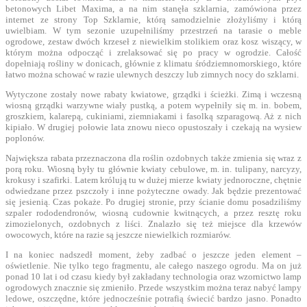
betonowych Libet Maxima, a na nim stanęła szklarnia, zamówiona przez
internet ze strony Top Szklarnie, którą samodzielnie złożyliśmy i którą
uwielbiam. W tym sezonie uzupełniliśmy przestrzeń na tarasie o meble
ogrodowe, zestaw dwóch krzeseł z niewielkim stolikiem oraz kosz wiszący, w
którym można odpocząć i zrelaksować się po pracy w ogrodzie. Całość
dopełniają rośliny w donicach, głównie z klimatu śródziemnomorskiego, które
łatwo można schować w razie ulewnych deszczy lub zimnych nocy do szklarni.
Wytyczone zostały nowe rabaty kwiatowe, grządki i ścieżki. Zimą i wczesną
wiosną grządki warzywne wiały pustką, a potem wypełniły się m. in. bobem,
groszkiem, kalarepą, cukiniami, ziemniakami i fasolką szparagową. Aż z nich
kipiało. W drugiej połowie lata znowu nieco opustoszały i czekają na wysiew
poplonów.
Największa rabata przeznaczona dla roślin ozdobnych także zmienia się wraz z
porą roku. Wiosną były tu głównie kwiaty cebulowe, m. in. tulipany, narcyzy,
krokusy i szafirki. Latem królują tu w dużej mierze kwiaty jednoroczne, chętnie
odwiedzane przez pszczoły i inne pożyteczne owady. Jak będzie prezentować
się jesienią. Czas pokaże. Po drugiej stronie, przy ścianie domu posadziliśmy
szpaler rododendronów, wiosną cudownie kwitnących, a przez resztę roku
zimozielonych, ozdobnych z liści. Znalazło się też miejsce dla krzewów
owocowych, które na razie są jeszcze niewielkich rozmiarów.
I na koniec nadszedł moment, żeby zadbać o jeszcze jeden element –
oświetlenie. Nie tylko tego fragmentu, ale całego naszego ogrodu. Ma on już
ponad 10 lat i od czasu kiedy był zakładany technologia oraz wzornictwo lamp
ogrodowych znacznie się zmieniło. Przede wszystkim można teraz nabyć lampy
ledowe, oszczędne, które jednocześnie potrafią świecić bardzo jasno. Ponadto