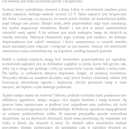
ich montaż jest teraz niezwykle prosty i bezpieczny.
System, który wybraliśmy, również z firmy Libet, to oświetlenie zasilane przez
niskie napięcie, którego wartość wynosi 12 V. Takie napięcie jest bezpieczne
dla ludzi i zwierząt, co oznacza, że nawet jeżeli dojdzie do uszkodzenia kabla,
prąd nikogo nie porazi. Dzięki temu, żeby poprowadzić tego typu instalację,
nie trzeba angażować instalatora. Każdy z nas jest w stanie samodzielnie
oświetlić swój ogród. A do wyboru jest wiele rodzajów lamp, do których za
chwilę wrócimy. Ważnym elementem tego systemu jest zasilacz, do którego
doprowadzona jest całość instalacji i który zaopatrzony w czujnik zmroku
może automatycznie włączać i wyłączać za nas światło. Istnieje też możliwość
ustawienia czasu oświetlenia np. na 4 godzin, według naszych potrzeb.
Kable o niskim napięciu mogą być swobodnie poprowadzone po ogrodzie,
aczkolwiek najlepiej jest je delikatnie zagłębić w ziemi, korze lub grysie, tak,
żeby się o niego nie potknąć i żeby po prostu było czysto, ładnie i estetycznie.
Do kabla, w wybranym miejscu dopinamy lampy, za pomocą konektora.
Wszystko działa na zasadzie docisku, więc jeżeli kiedyś zmienimy zdanie lub
koncepcję oświetlenia ogrodu i będziemy chcieli przenieść lamp w inne
miejsce, nie będzie z tym żadnego problemu.
A jakie lampy mamy do wyboru? Główny podział wyróżnia lamy punktowe tzw.
reflektory ogrodowe, lampy stojące, tzw. słupki świetlne i lamp ścienne. Są
jeszcze lamy wpuszczane w podłoże tzw. najazdowe oraz ozdobne, ale tych
akurat w naszym ogrodzie nie zakładaliśmy. Reflektory ogrodowe mają głównie
za zadanie podświetlenie roślin. W naszym przypadku przede wszystkim
skupiliśmy się na drzewach, brzozach, które teraz prezentują się wspaniale nie
tylko w dzień, ale również w nocy. To właśnie takie oświetlenie buduje
przyjemny klimat, zachęcający do spędzania czas w ogrodzie również po