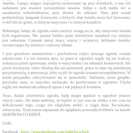
zmroku. Lampy stojące najczęściej montowane są przy ścieżkach, u nas ich
zadaniem jest również rozświetlenie tarasów. Jedna z nich trafiła też w
nasadzenia rododendronów, przy drodze do szklarni. Nasz płot został
podświetlony lampami ściennymi, z których słup światła może być kierowany
w dół lub ku górze, w różnym nasyceniu i w różnym kształcie.
Dobierając lampy do ogrodu warto zwrócić uwagę na to, aby nasycenie światła
było regulowane. Nie zawsze bardzo jasne oświetlenie nasadzeń czy miejsca
jest wskazane. Czasami mniej znacz więcej i wystarczy delikatne światło,
wystarczające by stworzyć cudowny klimat.
I tym sposobem metamorfoza i przebudowa części naszego ogrodu została
zakończona. Co nie zmienia aktu, że praca w ogrodzie nigdy się nie kończy,
zwłaszcza jeżeli uprawiamy roślin w warzywniku i na rabatach kwiatowych. Ale
jeżeli stworzymy sobie idealną dla nas przestrzeń, praca ta staje się prawdziwą
przyjemnością, a motywacja, żeby wyjść do ogrodu wzrasta niewspółmiernie. W
moim przypadku zdecydowanie się to sprawdziło. Szklarnia, nowe grządki,
przytulny taras, to wszystko zachęcało do przebywania w ogrodzie. Chyba
nigdy nie miałam tak udanych upraw i tak pięknych kwiatów.
Teraz, dzięki oświetleniu ogrodu, będę mogła spędzać w ogrodzie jeszcze
więcej czasu. Ale mam nadzieję, że będzie to już czas na relaks, a nie czas na
dokończenie tego, czego nie zdążyłam zrobić w ciągu dnia. Poczekamy,
zobaczymy. Tymczasem zapraszam do oglądania pozostałych filmów na kanale
OGRÓD NA CO DZIEŃ.
Linki :
Facebook :
https://www.facebook.com/izabella.schick