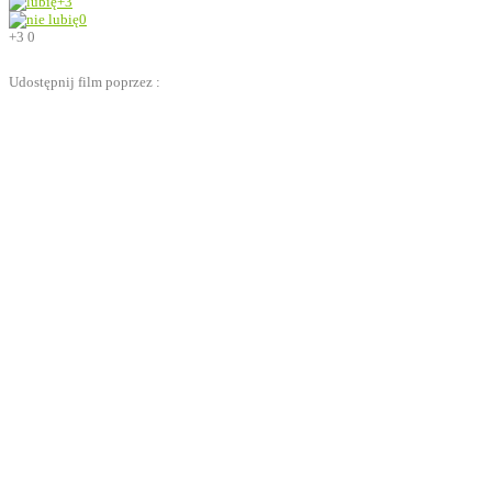
+3
0
+3
0
Udostępnij film poprzez :