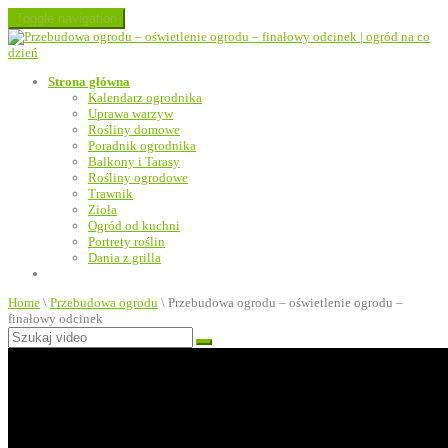
Toggle navigation
Strona główna
Kalendarz ogrodnika
Uprawa warzyw
Rośliny domowe
Poradnik ogrodnika
Balkony i Tarasy
Rośliny ogrodowe
Trawnik
Zioła
Ogród od kuchni
Portrety roślin
Dania z grilla
Home
\
Przebudowa ogrodu
\
Przebudowa ogrodu – oświetlenie ogrodu –
finałowy odcinek