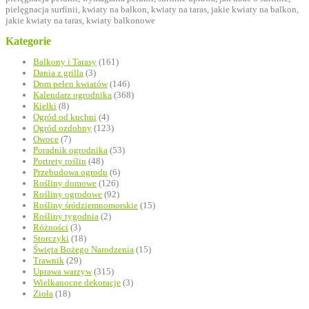
Kategorie
Balkony i Tarasy
(161)
Dania z grilla
(3)
Dom pełen kwiatów
(146)
Kalendarz ogrodnika
(368)
Kiełki
(8)
Ogród od kuchni
(4)
Ogród ozdobny
(123)
Owoce
(7)
Poradnik ogrodnika
(53)
Portrety roślin
(48)
Przebudowa ogrodu
(6)
Rośliny domowe
(126)
Rośliny ogrodowe
(92)
Rośliny śródziemnomorskie
(15)
Rośliny tygodnia
(2)
Różności
(3)
Storczyki
(18)
Święta Bożego Narodzenia
(15)
Trawnik
(29)
Uprawa warzyw
(315)
Wielkanocne dekoracje
(3)
Zioła
(18)