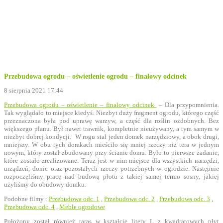
Przebudowa ogrodu – oświetlenie ogrodu – finałowy odcinek
8 sierpnia 2021 17:44
Przebudowa ogrodu – oświetlenie – finałowy odcinek
– Dla przypomnienia.
Tak wyglądało to miejsce kiedyś. Niezbyt duży fragment ogrodu, którego część
przeznaczona była pod uprawę warzyw, a część dla roślin ozdobnych. Bez
większego planu. Był nawet trawnik, kompletnie nieużywany, a tym samym w
niezbyt dobrej kondycji. W rogu stał jeden domek narzędziowy, a obok drugi,
mniejszy. W obu tych domkach mieściło się mniej rzeczy niż tera w jednym
nowym, który został zbudowany przy ścianie domu. Było to pierwsze zadanie,
które zostało zrealizowane. Teraz jest w nim miejsce dla wszystkich narzędzi,
urządzeń, donic oraz pozostałych rzeczy potrzebnych w ogrodzie. Następnie
rozpoczęliśmy pracę nad budową płotu z takiej samej termo sosny, jakiej
użyliśmy do obudowy domku.
Podobne filmy :
Przebudowa odc. 1
,
Przebudowa odc. 2
,
Przebudowa odc. 3
,
Przebudowa odc. 4
,
Meble ogrodowe
Położony został również taras w kształcie litery L z kwadratowych płyt