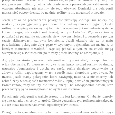
przepuszczalne i lekkie. Jeżeli okazało się, że podłoże, którego użyliśmy nie
służy naszym roślinom, można pelargonie zawsze przesadzić, na każdym etapie
wzrostu. Absolutnie nie musimy się tego obawiać. Doniczki dla pelargonii
muszą mieć otwory drenażowe na dnie, rośliny te nie mogą stać w wodzie.
Jeżeli krótko po przesadzeniu pelargonie przestają kwitnąć, nie należy się
martwić, lecz pielęgnować je jak zawsze. To chwilowy okres 2-3 tygodni, kiedy
rośliny te skupiają się zazwyczaj bardziej na regeneracji i rozbudowie systemu
korzeniowego, nie części nadziemnej, w tym kwiatów. Wystarczy trochę
poczekać aż pelargonie zadomowią się w nowym miejscu i z pewnością po tym
czasie aklimatyzacji wznowią kwitnienie. Jeżeli okazało się, że w maju
posadziliśmy pelargonie zbyt gęsto w wybranym pojemniku, też można je w
każdym momencie rozsadzić, licząc się jednak z tym, że na chwilę mogą
wstrzymać się z kwitnieniem, po to żeby potem kwitnąć ze zdwojoną siłą.
A gdy już kwiatostany naszych pelargonii zaczną przekwitać, nie zapominajmy
o ich oberwaniu. Po pierwsze, wpływa to na lepszy wygląd rośliny. Po drugie,
usuwając obumierające i usychające części roślin działamy pozytywnie na
zdrowie roślin, zapobiegamy w ten sposób m.in. chorobom grzybowym. Po
trzecie, jeżeli mamy pelargonie, które zawiązują nasiona, a nie chcemy ich
zebrać, żeby w ten sposób rozmnażać rośliny, lepiej pozbyć się przekwitniętych
kwiatostanów, żeby rośliny nie traciły energii na zawiązywanie nasion, lecz
przeznaczyły ją na zawiązywanie nowych kwiatostanów.
Przycinanie pelargonii w trakcie sezonu nie jest konieczne. Chyba że rozrosły
się one zanadto i chcemy to zrobić. Cięcie generalnie tym roślinom nie szkodzi,
ale też może nieco zahamować i ograniczyć kwitnienie.
Pelargonie to generalnie rośliny bardzo odporne, stosunkowo rzadko chorują i