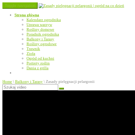
Toggle navigation
Strona główna
Kalendarz ogrodnika
Uprawa warzyw
Rośliny domowe
Poradnik ogrodnika
Balkony i Tarasy
Rośliny ogrodowe
Trawnik
Zioła
Ogród od kuchni
Portrety roślin
Dania z grilla
Home
\
Balkony i Tarasy
\
Zasady pielęgnacji pelargonii