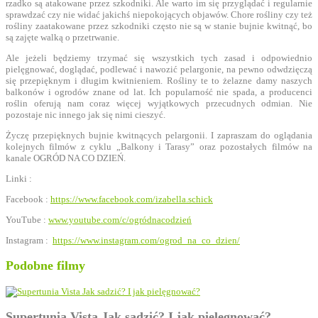
rzadko są atakowane przez szkodniki. Ale warto im się przyglądać i regularnie
sprawdzać czy nie widać jakichś niepokojących objawów. Chore rośliny czy też
rośliny zaatakowane przez szkodniki często nie są w stanie bujnie kwitnąć, bo
są zajęte walką o przetrwanie.
Ale jeżeli będziemy trzymać się wszystkich tych zasad i odpowiednio
pielęgnować, doglądać, podlewać i nawozić pelargonie, na pewno odwdzięczą
się przepięknym i długim kwitnieniem. Rośliny te to żelazne damy naszych
balkonów i ogrodów znane od lat. Ich popularność nie spada, a producenci
roślin oferują nam coraz więcej wyjątkowych przecudnych odmian. Nie
pozostaje nic innego jak się nimi cieszyć.
Życzę przepięknych bujnie kwitnących pelargonii. I zapraszam do oglądania
kolejnych filmów z cyklu „Balkony i Tarasy” oraz pozostałych filmów na
kanale OGRÓD NA CO DZIEŃ.
Linki :
Facebook :
https://www.facebook.com/izabella.schick
YouTube :
www.youtube.com/c/ogródnacodzień
Instagram :
https://www.instagram.com/ogrod_na_co_dzien/
Podobne filmy
Supertunia Vista Jak sadzić? I jak pielęgnować?