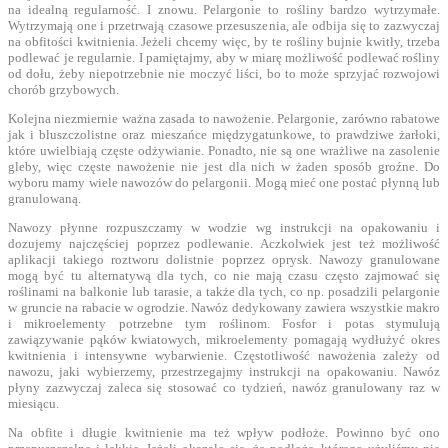
na idealną regularność. I znowu. Pelargonie to rośliny bardzo wytrzymałe.
Wytrzymają one i przetrwają czasowe przesuszenia, ale odbija się to zazwyczaj
na obfitości kwitnienia. Jeżeli chcemy więc, by te rośliny bujnie kwitły, trzeba
podlewać je regularnie. I pamiętajmy, aby w miarę możliwość podlewać rośliny
od dołu, żeby niepotrzebnie nie moczyć liści, bo to może sprzyjać rozwojowi
chorób grzybowych.
Kolejna niezmiernie ważna zasada to nawożenie. Pelargonie, zarówno rabatowe
jak i bluszczolistne oraz mieszańce międzygatunkowe, to prawdziwe żarłoki,
które uwielbiają częste odżywianie. Ponadto, nie są one wrażliwe na zasolenie
gleby, więc częste nawożenie nie jest dla nich w żaden sposób groźne. Do
wyboru mamy wiele nawozów do pelargonii. Mogą mieć one postać płynną lub
granulowaną.
Nawozy płynne rozpuszczamy w wodzie wg instrukcji na opakowaniu i
dozujemy najczęściej poprzez podlewanie. Aczkolwiek jest też możliwość
aplikacji takiego roztworu dolistnie poprzez oprysk. Nawozy granulowane
mogą być tu alternatywą dla tych, co nie mają czasu często zajmować się
roślinami na balkonie lub tarasie, a także dla tych, co np. posadzili pelargonie
w gruncie na rabacie w ogrodzie. Nawóz dedykowany zawiera wszystkie makro
i mikroelementy potrzebne tym roślinom. Fosfor i potas stymulują
zawiązywanie pąków kwiatowych, mikroelementy pomagają wydłużyć okres
kwitnienia i intensywne wybarwienie. Częstotliwość nawożenia zależy od
nawozu, jaki wybierzemy, przestrzegajmy instrukcji na opakowaniu. Nawóz
płyny zazwyczaj zaleca się stosować co tydzień, nawóz granulowany raz w
miesiącu.
Na obfite i długie kwitnienie ma też wpływ podłoże. Powinno być ono