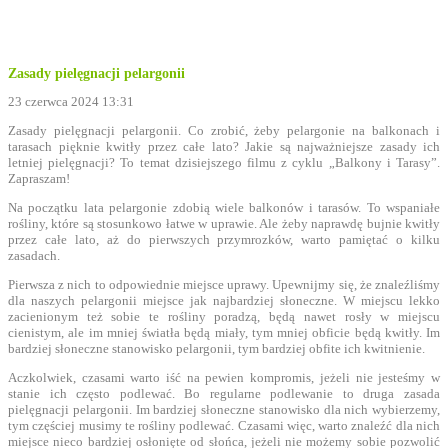
Zasady pielęgnacji pelargonii
23 czerwca 2024 13:31
Zasady pielęgnacji pelargonii. Co zrobić, żeby pelargonie na balkonach i
tarasach pięknie kwitły przez całe lato? Jakie są najważniejsze zasady ich
letniej pielęgnacji? To temat dzisiejszego filmu z cyklu „Balkony i Tarasy”.
Zapraszam!
Na początku lata pelargonie zdobią wiele balkonów i tarasów. To wspaniałe
rośliny, które są stosunkowo łatwe w uprawie. Ale żeby naprawdę bujnie kwitły
przez całe lato, aż do pierwszych przymrozków, warto pamiętać o kilku
zasadach.
Pierwsza z nich to odpowiednie miejsce uprawy. Upewnijmy się, że znaleźliśmy
dla naszych pelargonii miejsce jak najbardziej słoneczne. W miejscu lekko
zacienionym też sobie te rośliny poradzą, będą nawet rosły w miejscu
cienistym, ale im mniej światła będą miały, tym mniej obficie będą kwitły. Im
bardziej słoneczne stanowisko pelargonii, tym bardziej obfite ich kwitnienie.
Aczkolwiek, czasami warto iść na pewien kompromis, jeżeli nie jesteśmy w
stanie ich często podlewać. Bo regularne podlewanie to druga zasada
pielęgnacji pelargonii. Im bardziej słoneczne stanowisko dla nich wybierzemy,
tym częściej musimy te rośliny podlewać. Czasami więc, warto znaleźć dla nich
miejsce nieco bardziej osłonięte od słońca, jeżeli nie możemy sobie pozwolić