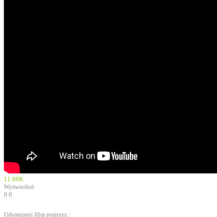
11.08K
Wyświetleń
0
0
Udostępnij film poprzez :