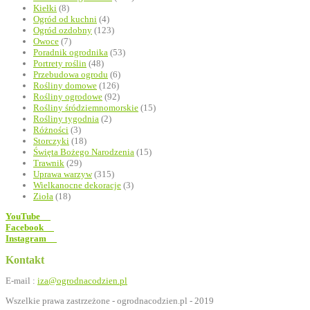
Kiełki
(8)
Ogród od kuchni
(4)
Ogród ozdobny
(123)
Owoce
(7)
Poradnik ogrodnika
(53)
Portrety roślin
(48)
Przebudowa ogrodu
(6)
Rośliny domowe
(126)
Rośliny ogrodowe
(92)
Rośliny śródziemnomorskie
(15)
Rośliny tygodnia
(2)
Różności
(3)
Storczyki
(18)
Święta Bożego Narodzenia
(15)
Trawnik
(29)
Uprawa warzyw
(315)
Wielkanocne dekoracje
(3)
Zioła
(18)
YouTube
Facebook
Instagram
Kontakt
E-mail :
iza@ogrodnacodzien.pl
Wszelkie prawa zastrzeżone - ogrodnacodzien.pl - 2019