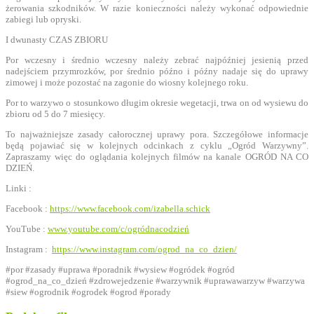
żerowania szkodników. W razie konieczności należy wykonać odpowiednie
zabiegi lub opryski.
I dwunasty CZAS ZBIORU
Por wczesny i średnio wczesny należy zebrać najpóźniej jesienią przed
nadejściem przymrozków, por średnio późno i późny nadaje się do uprawy
zimowej i może pozostać na zagonie do wiosny kolejnego roku.
Por to warzywo o stosunkowo długim okresie wegetacji, trwa on od wysiewu do
zbioru od 5 do 7 miesięcy.
To najważniejsze zasady całorocznej uprawy pora. Szczegółowe informacje
będą pojawiać się w kolejnych odcinkach z cyklu „Ogród Warzywny”.
Zapraszamy więc do oglądania kolejnych filmów na kanale OGRÓD NA CO
DZIEŃ.
Linki :
Facebook :
https://www.facebook.com/izabella.schick
YouTube :
www.youtube.com/c/ogródnacodzień
Instagram :
https://www.instagram.com/ogrod_na_co_dzien/
#por
#zasady
#uprawa
#poradnik
#wysiew
#ogródek
#ogród
#ogrod_na_co_dzień
#zdrowejedzenie
#warzywnik
#uprawawarzyw
#warzywa
#siew
#ogrodnik
#ogrodek
#ogrod
#porady