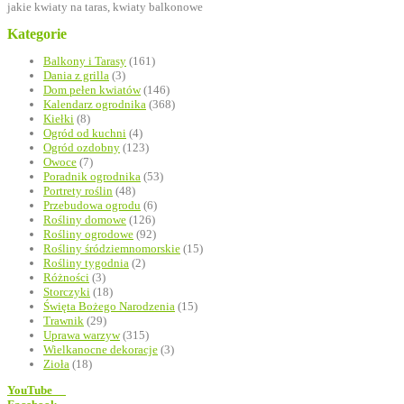
Kategorie
Balkony i Tarasy
(161)
Dania z grilla
(3)
Dom pełen kwiatów
(146)
Kalendarz ogrodnika
(368)
Kiełki
(8)
Ogród od kuchni
(4)
Ogród ozdobny
(123)
Owoce
(7)
Poradnik ogrodnika
(53)
Portrety roślin
(48)
Przebudowa ogrodu
(6)
Rośliny domowe
(126)
Rośliny ogrodowe
(92)
Rośliny śródziemnomorskie
(15)
Rośliny tygodnia
(2)
Różności
(3)
Storczyki
(18)
Święta Bożego Narodzenia
(15)
Trawnik
(29)
Uprawa warzyw
(315)
Wielkanocne dekoracje
(3)
Zioła
(18)
YouTube