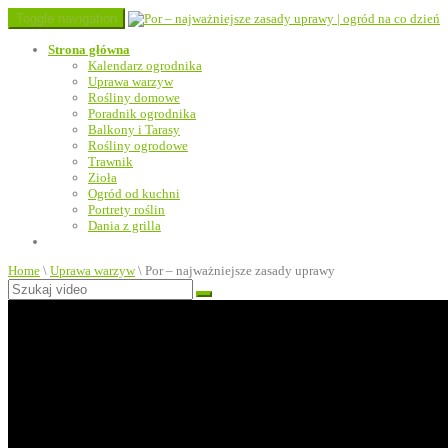
Toggle navigation
Strona główna
Kalendarz ogrodnika
Uprawa warzyw
Rośliny domowe
Poradnik ogrodnika
Balkony i Tarasy
Rośliny ogrodowe
Trawnik
Zioła
Ogród od kuchni
Portrety roślin
Dania z grilla
Home
\
Uprawa warzyw
\
Por – najważniejsze zasady uprawy