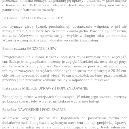
przekorzeni, można obniżyć temperaturę jej uprawy i przenieść w jasne miejsce
o temperaturze 10-16 stopni Celsjusza. Jeżeli nie mamy takiej możliwości,
pamiętamy o hartowaniu rozsady.
Po trzecie PRZYGOTOWANIE GLEBY
Por wymaga gleby żyznej, próchnicznej, dostatecznie wilgotna, o pH nie
niższym niż 6,3, nie może być to zatem kwaśna gleba. Powinna być też luźna,
nie zbita. Warzywo to uprawia się go zwykle w drugim roku po oborniku.
Wczesną wiosną można zagon dodatkowo zasilić kompostem.
Zasada czwarta SADZENIE I SIEW
Przygotowane lub kupione sadzonki pora sadzimy w rozstawie mniej więcej 15
cm. Sadząc je na grządkach, możemy je zagłębić bardziej niż rosły do tej pory,
aż do nasady zielonych liści. Wysiewając nasiona pora wprost do gruntu,
robimy to zazwyczaj w rzędach oddalonych od siebie mniej więcej o 20-30 cm.
Gdy rośliny wyrosną do mniej więcej 10 cm wysokości, możemy przeprowadzić
przerywkę lub przesadzić wybrane rośliny w odpowiedniej rozstawie.
Piąta zasada MIEJSCE UPRAWY I KOPCZYKOWANIE
Por najlepiej rośnie w miejscach słonecznych. W miarę jego wzrostu, możemy
go kopczykować, żeby wpłynąć na większe wybielenie łodygi.
Po szóste NAWOŻENIE I PODLEWANIE
W trakcie wegetacji po ok. 6-8 tygodniach po posadzeniu można por
dodatkowo zasilić pogłównie wybranym nawozem lub np. gnojówką. Uprawy
pora najlepiej udają się w lata chłodne, obfitujące w opady. Jeżeli zatem jest