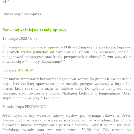
+1
0
Udostępnij film poprzez :
Por – najważniejsze zasady uprawy
18 lutego 2022 16:58
Por – najważniejsze zasady uprawy
– POR – 12 najważniejszych zasad uprawy,
o których trzeba pamiętać od wysiewu do zbioru. Jak wysiewać, sadzić i
pielęgnować to warzywo oraz kiedy przeprowadzić zbiory? O tym wszystkim
dowiesz się w 4 minuty. Zapraszamy! ?
Pierwsza
WYSIEW
Por można uprawiać z bezpośredniego siewu wprost do gruntu n kwietniu lub
maju, lecz częściej uprawia się go z rozsady przygotowywanej w lutym lub
marcu, którą sadzimy w maju na miejsce stałe. Do wyboru mamy odmiany
wczesne, średniowczesne i późne. Najlepiej kiełkuje w temperaturze 16-20
stopni po mniej więcej 7-14 dniach.
Zasada druga PIKOWANIE
Jeżeli wykonaliśmy wczesny lutowy wysiew, por wymaga pikowania. Jeżeli
wysiew był późniejszy w większej rozstawie, np. w wielodoniczkach, to z
pikowania można zrezygnować i posadzić sadzonki wprost na miejsce stałe.
Produkcja rozsady pora trwa mniej więcej 50-60 dni. Gdy rozsada się