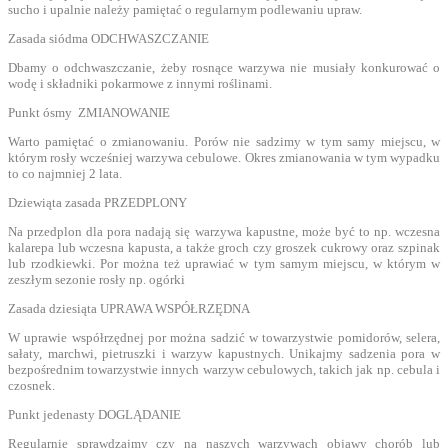
sucho i upalnie należy pamiętać o regularnym podlewaniu upraw.
Zasada siódma ODCHWASZCZANIE
Dbamy o odchwaszczanie, żeby rosnące warzywa nie musiały konkurować o
wodę i składniki pokarmowe z innymi roślinami.
Punkt ósmy ZMIANOWANIE
Warto pamiętać o zmianowaniu. Porów nie sadzimy w tym samy miejscu, w
którym rosły wcześniej warzywa cebulowe. Okres zmianowania w tym wypadku
to co najmniej 2 lata.
Dziewiąta zasada PRZEDPLONY
Na przedplon dla pora nadają się warzywa kapustne, może być to np. wczesna
kalarepa lub wczesna kapusta, a także groch czy groszek cukrowy oraz szpinak
lub rzodkiewki. Por można też uprawiać w tym samym miejscu, w którym w
zeszłym sezonie rosły np. ogórki
Zasada dziesiąta UPRAWA WSPÓŁRZĘDNA
W uprawie współrzędnej por można sadzić w towarzystwie pomidorów, selera,
sałaty, marchwi, pietruszki i warzyw kapustnych. Unikajmy sadzenia pora w
bezpośrednim towarzystwie innych warzyw cebulowych, takich jak np. cebula i
czosnek.
Punkt jedenasty DOGLĄDANIE
Regularnie sprawdzajmy czy na naszych warzywach objawy chorób lub