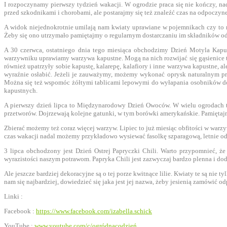
I rozpoczynamy pierwszy tydzień wakacji. W ogrodzie praca się nie kończy, n
przed szkodnikami i chorobami, ale postarajmy się też znaleźć czas na odpoczyn
A widok niejednokrotnie umilają nam kwiaty uprawiane w pojemnikach czy to na t
Żeby się ono utrzymało pamiętajmy o regularnym dostarczaniu im składników od
A 30 czerwca, ostatniego dnia tego miesiąca obchodzimy Dzień Motyla Kapus
warzywniku uprawiamy warzywa kapustne. Mogą na nich rozwijać się gąsienice teg
również upatrzyły sobie kapustę, kalarepę, kalafiory i inne warzywa kapustne,
wyraźnie osłabić. Jeżeli je zauważymy, możemy wykonać oprysk naturalnym pre
Można się też wspomóc żółtymi tablicami lepowymi do wyłapania osobników doros
kapustnych.
A pierwszy dzień lipca to Międzynarodowy Dzień Owoców. W wielu ogrodach to
przetworów. Dojrzewają kolejne gatunki, w tym borówki amerykańskie. Pamiętaj
Zbierać możemy też coraz więcej warzyw. Lipiec to już miesiąc obfitości w warzy
czas wakacji nadal możemy przykładowo wysiewać fasolkę szparagową, letnie od
3 lipca obchodzony jest Dzień Ostrej Papryczki Chili. Warto przypomnieć, że
wyrazistości naszym potrawom. Papryka Chili jest zazwyczaj bardzo plenna i dod
Ale jeszcze bardziej dekoracyjne są o tej porze kwitnące lilie. Kwiaty te są nie
nam się najbardziej, dowiedzieć się jaka jest jej nazwa, żeby jesienią zamówić 
Linki :
Facebook :
https://www.facebook.com/izabella.schick
YouTube :
www.youtube.com/c/ogródnacodzień