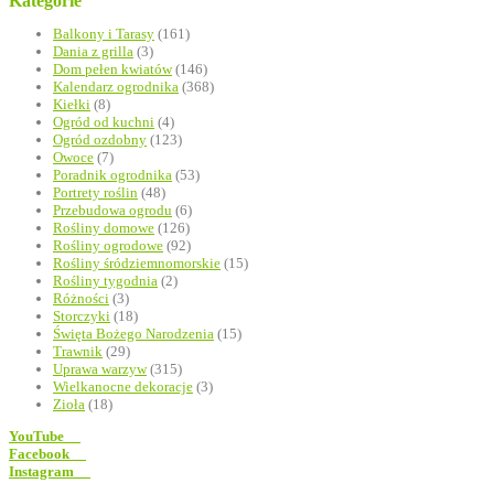
Kategorie
Balkony i Tarasy
(161)
Dania z grilla
(3)
Dom pełen kwiatów
(146)
Kalendarz ogrodnika
(368)
Kiełki
(8)
Ogród od kuchni
(4)
Ogród ozdobny
(123)
Owoce
(7)
Poradnik ogrodnika
(53)
Portrety roślin
(48)
Przebudowa ogrodu
(6)
Rośliny domowe
(126)
Rośliny ogrodowe
(92)
Rośliny śródziemnomorskie
(15)
Rośliny tygodnia
(2)
Różności
(3)
Storczyki
(18)
Święta Bożego Narodzenia
(15)
Trawnik
(29)
Uprawa warzyw
(315)
Wielkanocne dekoracje
(3)
Zioła
(18)
YouTube
Facebook
Instagram