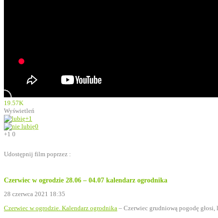
19.57K
Wyświetleń
+1
0
+1
0
Udostępnij film poprzez :
Czerwiec w ogrodzie 28.06 – 04.07 kalendarz ogrodnika
28 czerwca 2021 18:35
Czerwiec w ogrodzie. Kalendarz ogrodnika
– Czerwiec grudniową pogodę głosi, l