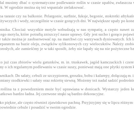
adal musimy dbać o systematyczne podlewanie roślin w czasie upałów, zwłaszcza
ek. W ogrodzie można się też wspaniale zrelaksować.
arasie czy na balkonie. Pelargonie, surfinie, fuksje, begonie, stokrotki afryka
żywczych i wody, szczególnie w czasie gorących dni. W największe upały po konew
tnika. Chociaż wszystkie motyle wzbudzają w nas sympatię, a często nawet za
o motyla, które potrafią zniszczyć nasze uprawy. Gdy jest sucho i gorąco pojawiaj
 ale także można je zaobserwować np. na marchwi czy warzywach dyniowatych. Ich l
paratem na bazie oleju, związków sylikonowych czy wielocukrów. Należy zrobić
łych, ale zamieśćmy je w taki sposób, żeby nie łapały się na nie pożyteczne bzyk
 już czas zbiorów wielu gatunków, m. in. truskawek, jagód kamczackich i cze
my o ich regularnym podlewaniu w czasie suszy, ponieważ mają one płytki system 
wnikach. Do sałaty, cebuli ze szczypiorem, groszku, bobu i kalarepy, dołączają m.
miany rzodkiewki i sałaty oraz rokiettę siewną. Możemy też nadal sadzić podroś
 roślina ta z powodzeniem może być uprawiana w donicach. Wystarczy jeden krzak
atkowo bardzo ładna. Jej czerwone strąki są bardzo dekoracyjne.
 tylko piękne, ale często również zjawiskowo pachną. Przyjrzyjmy się w lipcu różn
odpowiednie cebule i posadzić w swoim ogrodzie.