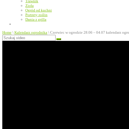
Trawnik
Zioła
Ogród od kuchni
Portrety roślin
Dania z grilla
Home
\
Kalendarz ogrodnika
\
Czerwiec w ogrodzie 28.06 – 04.07 kalendarz ogr