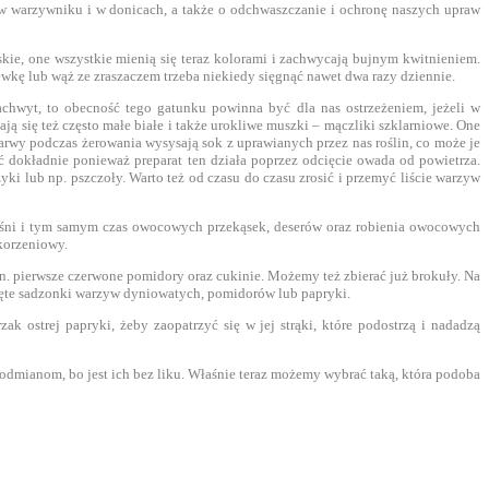
 w warzywniku i w donicach, a także o odchwaszczanie i ochronę naszych upraw
ńskie, one wszystkie mienią się teraz kolorami i zachwycają bujnym kwitnieniem.
kę lub wąż ze zraszaczem trzeba niekiedy sięgnąć nawet dwa razy dziennie.
chwyt, to obecność tego gatunku powinna być dla nas ostrzeżeniem, jeżeli w
ą się też często małe białe i także urokliwe muszki – mączliki szklarniowe. One
arwy podczas żerowania wysysają sok z uprawianych przez nas roślin, co może je
 dokładnie ponieważ preparat ten działa poprzez odcięcie owada od powietrza.
i lub np. pszczoły. Warto też od czasu do czasu zrosić i przemyć liście warzyw
reśni i tym samym czas owocowych przekąsek, deserów oraz robienia owocowych
korzeniowy.
 in. pierwsze czerwone pomidory oraz cukinie. Możemy też zbierać już brokuły. Na
nięte sadzonki warzyw dyniowatych, pomidorów lub papryki.
 ostrej papryki, żeby zaopatrzyć się w jej strąki, które podostrzą i nadadzą
ym odmianom, bo jest ich bez liku. Właśnie teraz możemy wybrać taką, która podoba