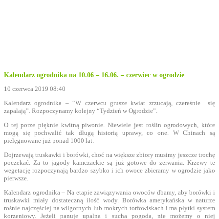
Kalendarz ogrodnika na 10.06 – 16.06. – czerwiec w ogrodzie
10 czerwca 2019 08:40
Kalendarz ogrodnika – “W czerwcu grusze kwiat zrzucają, czereśnie się
zapalają”. Rozpoczynamy kolejny “Tydzień w Ogrodzie”.
O tej porze pięknie kwitną piwonie. Niewiele jest roślin ogrodowych, które
mogą się pochwalić tak długą historią uprawy, co one. W Chinach są
pielęgnowane już ponad 1000 lat.
Dojrzewają truskawki i borówki, choć na większe zbiory musimy jeszcze trochę
poczekać. Za to jagody kamczackie są już gotowe do zerwania. Krzewy te
wegetację rozpoczynają bardzo szybko i ich owoce zbieramy w ogrodzie jako
pierwsze.
Kalendarz ogrodnika – Na etapie zawiązywania owoców dbamy, aby borówki i
truskawki miały dostateczną ilość wody. Borówka amerykańska w naturze
rośnie najczęściej na wilgotnych lub mokrych torfowiskach i ma płytki system
korzeniowy. Jeżeli panuje upalna i sucha pogoda, nie możemy o niej