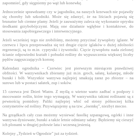
zapomnieć, gdy sięgniemy po wąż lub konewkę.
Jednocześnie sprawdzamy czy w jagodniku, na naszych krzewach nie pojawiły
się choroby lub szkodniki. Może się zdarzyć, że na liściach pojawią się
brunatne lub ciemne plamy. Jeżeli je zauważymy zaleca się wykonanie oprysku
środkami grzybobójczymi. Mają one działanie wgłębne i kontaktowe, do
stosowania zapobiegawczego i interwencyjnego.
Jeżeli wcześniej tego nie zrobiliśmy, możemy przycinać żywopłoty iglaste. W
czerwcu i lipcu przeprowadza się też drugie cięcie iglaków o dużej zdolności
regeneracji, są to m.in. cyprysiki i żywotniki. Cięcie żywopłotu nada zielonej
ścianie odpowiedni kształt i pobudzi rośliny do wypuszczenia większej liczby
pędów zagęszczających koronę.
Kalendarz ogrodnika – Czerwiec jest pierwszym miesiącem prawdziwej
obfitości. W warzywnikach zbieramy już m.in. groch, sałatę, kalarepę, młode
buraki i bób. Wszystkie warzywa najlepiej smakują zaraz po zbiorze – na
surowo lub w postaci sałatek, zup i soków.
15 czerwca jest Dzień Wiatru. Z myślą o wietrze warto zadbać o podpory i
mocowanie roślin, które tego wymagają. W warzywniku takimi roślinami są z
pewnością pomidory. Paliki najlepiej wbić od strony północnej kilka
centymetrów od rośliny. Przywiązujemy ą na tzw. „ósemkę”, niezbyt mocno.
Na grządkach cały czas możemy wysiewać fasolkę szparagową, ogórki i inne
warzywa dyniowate, buraki a także letnie odmiany sałaty. Będziemy się cieszyć
ich plonami w drugiej połowie lata i wczesną jesienią.
Kolejny „Tydzień w Ogrodzie” już za tydzień.