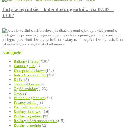
Luty w ogrodzie – kalendarz ogrodnika na 07.02 –
13.02
Kategorie
Balkony i Tarasy
(161)
Dania z grilla
(3)
Dom pełen kwiatów
(146)
Kalendarz ogrodnika
(368)
Kiełki
(8)
Ogród od kuchni
(4)
Ogród ozdobny
(123)
Owoce
(7)
Poradnik ogrodnika
(53)
Portrety roślin
(48)
Przebudowa ogrodu
(6)
Rośliny domowe
(126)
Rośliny ogrodowe
(92)
Rośliny śródziemnomorskie
(15)
Rośliny tygodnia
(2)