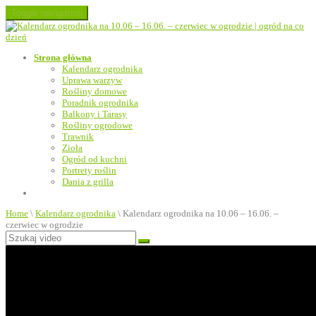
Toggle navigation
Strona główna
Kalendarz ogrodnika
Uprawa warzyw
Rośliny domowe
Poradnik ogrodnika
Balkony i Tarasy
Rośliny ogrodowe
Trawnik
Zioła
Ogród od kuchni
Portrety roślin
Dania z grilla
Home
\
Kalendarz ogrodnika
\
Kalendarz ogrodnika na 10.06 – 16.06. –
czerwiec w ogrodzie