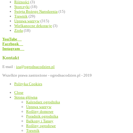
Różności
(3)
Storczyki
(18)
Święta Bożego Narodzenia
(15)
Trawnik
(29)
Uprawa warzyw
(315)
Wielkanocne dekoracje
(3)
Zioła
(18)
YouTube
Facebook
Instagram
Kontakt
E-mail :
iza@ogrodnacodzien.pl
Wszelkie prawa zastrzeżone - ogrodnacodzien.pl - 2019
Polityka Cookies
Close
Strona główna
Kalendarz ogrodnika
Uprawa warzyw
Rośliny domowe
Poradnik ogrodnika
Balkony i Tarasy
Rośliny ogrodowe
Trawnik