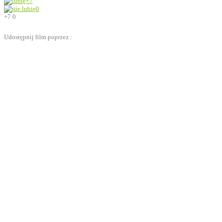
+7
0
+7
0
Udostępnij film poprzez :