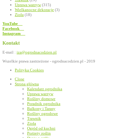
Uprawa warzyw
(315)
Wielkanocne dekoracje
(3)
Zioła
(18)
YouTube
Facebook
Instagram
Kontakt
E-mail :
iza@ogrodnacodzien.pl
Wszelkie prawa zastrzeżone - ogrodnacodzien.pl - 2019
Polityka Cookies
Close
Strona główna
Kalendarz ogrodnika
Uprawa warzyw
Rośliny domowe
Poradnik ogrodnika
Balkony i Tarasy
Rośliny ogrodowe
Trawnik
Zioła
Ogród od kuchni
Portrety roślin