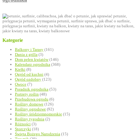
Kategorie
Balkony i Tarasy
(161)
Dania z grilla
(3)
Dom pełen kwiatów
(146)
Kalendarz ogrodnika
(368)
Kiełki
(8)
Ogród od kuchni
(4)
Ogród ozdobny
(123)
Owoce
(7)
Poradnik ogrodnika
(53)
Portrety roślin
(48)
Przebudowa ogrodu
(6)
Rośliny domowe
(126)
Rośliny ogrodowe
(92)
Rośliny śródziemnomorskie
(15)
Rośliny tygodnia
(2)
Różności
(3)
Storczyki
(18)
Święta Bożego Narodzenia
(15)
Trawnik
(29)