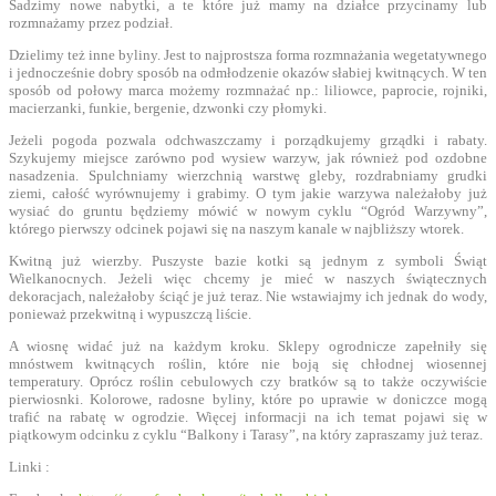
Sadzimy nowe nabytki, a te które już mamy na działce przycinamy lub
rozmnażamy przez podział.
Dzielimy też inne byliny. Jest to najprostsza forma rozmnażania wegetatywnego
i jednocześnie dobry sposób na odmłodzenie okazów słabiej kwitnących. W ten
sposób od połowy marca możemy rozmnażać np.: liliowce, paprocie, rojniki,
macierzanki, funkie, bergenie, dzwonki czy płomyki.
Jeżeli pogoda pozwala odchwaszczamy i porządkujemy grządki i rabaty.
Szykujemy miejsce zarówno pod wysiew warzyw, jak również pod ozdobne
nasadzenia. Spulchniamy wierzchnią warstwę gleby, rozdrabniamy grudki
ziemi, całość wyrównujemy i grabimy. O tym jakie warzywa należałoby już
wysiać do gruntu będziemy mówić w nowym cyklu “Ogród Warzywny”,
którego pierwszy odcinek pojawi się na naszym kanale w najbliższy wtorek.
Kwitną już wierzby. Puszyste bazie kotki są jednym z symboli Świąt
Wielkanocnych. Jeżeli więc chcemy je mieć w naszych świątecznych
dekoracjach, należałoby ściąć je już teraz. Nie wstawiajmy ich jednak do wody,
ponieważ przekwitną i wypuszczą liście.
A wiosnę widać już na każdym kroku. Sklepy ogrodnicze zapełniły się
mnóstwem kwitnących roślin, które nie boją się chłodnej wiosennej
temperatury. Oprócz roślin cebulowych czy bratków są to także oczywiście
pierwiosnki. Kolorowe, radosne byliny, które po uprawie w doniczce mogą
trafić na rabatę w ogrodzie. Więcej informacji na ich temat pojawi się w
piątkowym odcinku z cyklu “Balkony i Tarasy”, na który zapraszamy już teraz.
Linki :