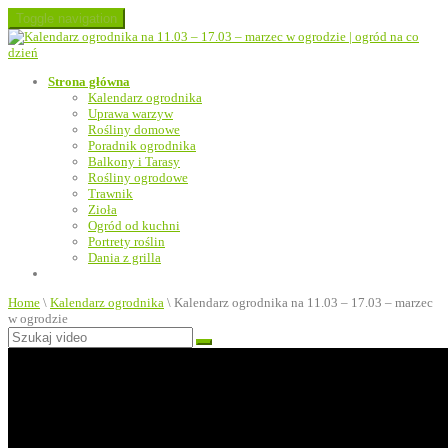
Toggle navigation
Strona główna
Kalendarz ogrodnika
Uprawa warzyw
Rośliny domowe
Poradnik ogrodnika
Balkony i Tarasy
Rośliny ogrodowe
Trawnik
Zioła
Ogród od kuchni
Portrety roślin
Dania z grilla
Home
\
Kalendarz ogrodnika
\
Kalendarz ogrodnika na 11.03 – 17.03 – marzec
w ogrodzie