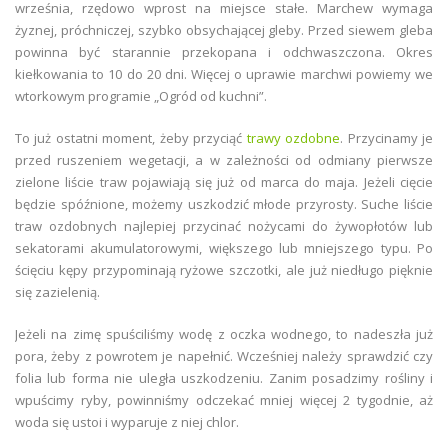
września, rzędowo wprost na miejsce stałe. Marchew wymaga
żyznej, próchniczej, szybko obsychającej gleby. Przed siewem gleba
powinna być starannie przekopana i odchwaszczona. Okres
kiełkowania to 10 do 20 dni. Więcej o uprawie marchwi powiemy we
wtorkowym programie „Ogród od kuchni”.
To już ostatni moment, żeby przyciąć
trawy ozdobne
. Przycinamy je
przed ruszeniem wegetacji, a w zależności od odmiany pierwsze
zielone liście traw pojawiają się już od marca do maja. Jeżeli cięcie
będzie spóźnione, możemy uszkodzić młode przyrosty. Suche liście
traw ozdobnych najlepiej przycinać nożycami do żywopłotów lub
sekatorami akumulatorowymi, większego lub mniejszego typu. Po
ścięciu kępy przypominają ryżowe szczotki, ale już niedługo pięknie
się zazielenią.
Jeżeli na zimę spuściliśmy wodę z oczka wodnego, to nadeszła już
pora, żeby z powrotem je napełnić. Wcześniej należy sprawdzić czy
folia lub forma nie uległa uszkodzeniu. Zanim posadzimy rośliny i
wpuścimy ryby, powinniśmy odczekać mniej więcej 2 tygodnie, aż
woda się ustoi i wyparuje z niej chlor.