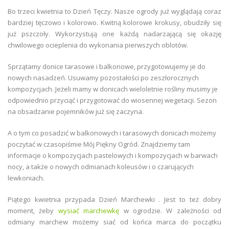
Bo trzeci kwietnia to Dzień Tęczy. Nasze ogrody już wyglądają coraz
bardziej tęczowo i kolorowo. Kwitną kolorowe krokusy, obudziły się
już pszczoły. Wykorzystują one każdą nadarzającą się okazję
chwilowego ocieplenia do wykonania pierwszych oblotów.
Sprzątamy donice tarasowe i balkonowe, przygotowujemy je do
nowych nasadzeń. Usuwamy pozostałości po zeszłorocznych
kompozycjach. Jeżeli mamy w donicach wieloletnie rośliny musimy je
odpowiednio przyciąć i przygotować do wiosennej wegetacji. Sezon
na obsadzanie pojemników już się zaczyna.
A o tym co posadzić w balkonowych i tarasowych donicach możemy
poczytać w czasopiśmie Mój Piękny Ogród. Znajdziemy tam
informacje o kompozycjach pastelowych i kompozycjach w barwach
nocy, a także o nowych odmianach koleusów i o czarujących
lewkoniach.
Piątego kwietnia przypada Dzień Marchewki . Jest to też dobry
moment, żeby
wysiać marchewkę
w ogrodzie. W zależności od
odmiany marchew możemy siać od końca marca do początku