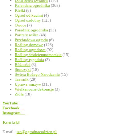
Dom pełen kwiatów
(146)
Kalendarz ogrodnika
(368)
Kiełki
(8)
Ogród od kuchni
(4)
Ogród ozdobny
(123)
Owoce
(7)
Poradnik ogrodnika
(53)
Portrety roślin
(48)
Przebudowa ogrodu
(6)
Rośliny domowe
(126)
Rośliny ogrodowe
(92)
Rośliny śródziemnomorskie
(15)
Rośliny tygodnia
(2)
Różności
(3)
Storczyki
(18)
Święta Bożego Narodzenia
(15)
Trawnik
(29)
Uprawa warzyw
(315)
Wielkanocne dekoracje
(3)
Zioła
(18)
YouTube
Facebook
Instagram
Kontakt
E-mail :
iza@ogrodnacodzien.pl