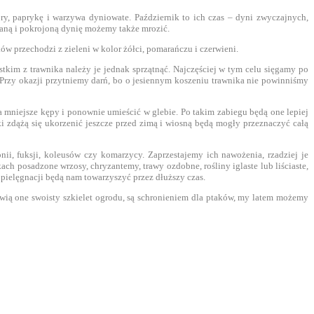
y, paprykę i warzywa dyniowate. Październik to ich czas – dyni zwyczajnych,
aną i pokrojoną dynię możemy także mrozić.
ów przechodzi z zieleni w kolor żółci, pomarańczu i czerwieni.
ystkim z trawnika należy je jednak sprzątnąć. Najczęściej w tym celu sięgamy po
 Przy okazji przytniemy darń, bo o jesiennym koszeniu trawnika nie powinniśmy
 na mniejsze kępy i ponownie umieścić w glebie. Po takim zabiegu będą one lepiej
 zdążą się ukorzenić jeszcze przed zimą i wiosną będą mogły przeznaczyć całą
i, fuksji, koleusów czy komarzycy. Zaprzestajemy ich nawożenia, rzadziej je
h posadzone wrzosy, chryzantemy, trawy ozdobne, rośliny iglaste lub liściaste,
 pielęgnacji będą nam towarzyszyć przez dłuższy czas.
wią one swoisty szkielet ogrodu, są schronieniem dla ptaków, my latem możemy