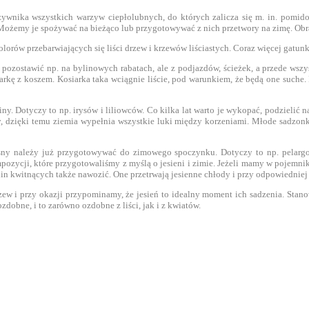
ywnika wszystkich warzyw ciepłolubnych, do których zalicza się m. in. pomidor
 Możemy je spożywać na bieżąco lub przygotowywać z nich przetwory na zimę. Obr
orów przebarwiających się liści drzew i krzewów liściastych. Coraz więcej gatunk
e pozostawić np. na bylinowych rabatach, ale z podjazdów, ścieżek, a przede wsz
rkę z koszem. Kosiarka taka wciągnie liście, pod warunkiem, że będą one suche.
liny. Dotyczy to np. irysów i liliowców. Co kilka lat warto je wykopać, podzielić
 dzięki temu ziemia wypełnia wszystkie luki między korzeniami. Młode sadzonki
ny należy już przygotowywać do zimowego spoczynku. Dotyczy to np. pelargoni
zycji, które przygotowaliśmy z myślą o jesieni i zimie. Jeżeli mamy w pojemnikac
ślin kwitnących także nawozić. One przetrwają jesienne chłody i przy odpowiedniej
w i przy okazji przypominamy, że jesień to idealny moment ich sadzenia. Stano
dobne, i to zarówno ozdobne z liści, jak i z kwiatów.