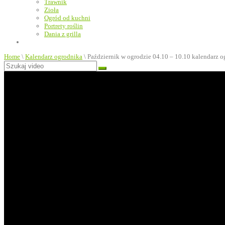
Trawnik
Zioła
Ogród od kuchni
Portrety roślin
Dania z grilla
Home
\
Kalendarz ogrodnika
\
Październik w ogrodzie 04.10 – 10.10 kalendarz 