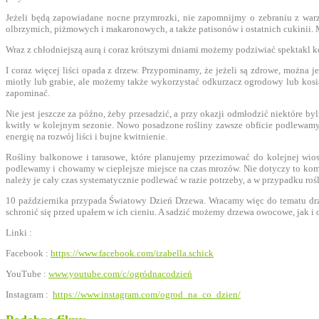
Jeżeli będą zapowiadane nocne przymrozki, nie zapomnijmy o zebraniu z warz
olbrzymich, piżmowych i makaronowych, a także patisonów i ostatnich cukinii.
Wraz z chłodniejszą aurą i coraz krótszymi dniami możemy podziwiać spektakl kol
I coraz więcej liści opada z drzew. Przypominamy, że jeżeli są zdrowe, można j
miotły lub grabie, ale możemy także wykorzystać odkurzacz ogrodowy lub kosia
zapominać.
Nie jest jeszcze za późno, żeby przesadzić, a przy okazji odmłodzić niektóre by
kwitły w kolejnym sezonie. Nowo posadzone rośliny zawsze obficie podlewamy,
energię na rozwój liści i bujne kwitnienie.
Rośliny balkonowe i tarasowe, które planujemy przezimować do kolejnej wios
podlewamy i chowamy w cieplejsze miejsce na czas mrozów. Nie dotyczy to kompo
należy je cały czas systematycznie podlewać w razie potrzeby, a w przypadku ro
10 października przypada Światowy Dzień Drzewa. Wracamy więc do tematu drze
schronić się przed upałem w ich cieniu. A sadzić możemy drzewa owocowe, jak i oz
Linki :
Facebook :
https://www.facebook.com/izabella.schick
YouTube :
www.youtube.com/c/ogródnacodzień
Instagram :
https://www.instagram.com/ogrod_na_co_dzien/