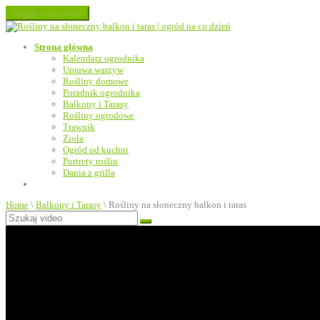
Toggle navigation
Strona główna
Kalendarz ogrodnika
Uprawa warzyw
Rośliny domowe
Poradnik ogrodnika
Balkony i Tarasy
Rośliny ogrodowe
Trawnik
Zioła
Ogród od kuchni
Portrety roślin
Dania z grilla
Home
\
Balkony i Tarasy
\
Rośliny na słoneczny balkon i taras