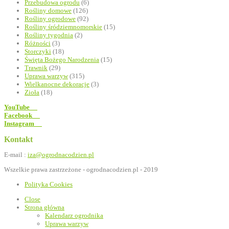
Przebudowa ogrodu
(6)
Rośliny domowe
(126)
Rośliny ogrodowe
(92)
Rośliny śródziemnomorskie
(15)
Rośliny tygodnia
(2)
Różności
(3)
Storczyki
(18)
Święta Bożego Narodzenia
(15)
Trawnik
(29)
Uprawa warzyw
(315)
Wielkanocne dekoracje
(3)
Zioła
(18)
YouTube
Facebook
Instagram
Kontakt
E-mail :
iza@ogrodnacodzien.pl
Wszelkie prawa zastrzeżone - ogrodnacodzien.pl - 2019
Polityka Cookies
Close
Strona główna
Kalendarz ogrodnika
Uprawa warzyw