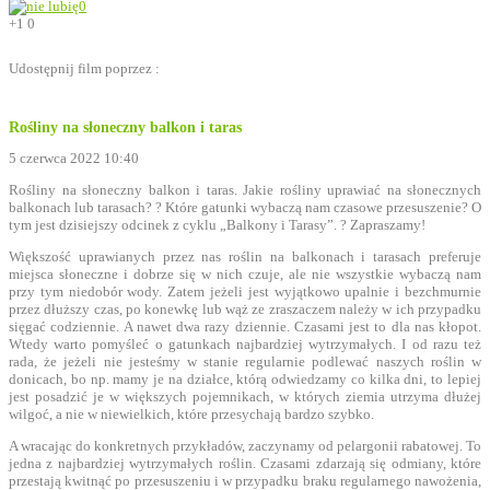
0
+1
0
Udostępnij film poprzez :
Rośliny na słoneczny balkon i taras
5 czerwca 2022 10:40
Rośliny na słoneczny balkon i taras. Jakie rośliny uprawiać na słonecznych
balkonach lub tarasach? ? Które gatunki wybaczą nam czasowe przesuszenie? O
tym jest dzisiejszy odcinek z cyklu „Balkony i Tarasy”. ? Zapraszamy!
Większość uprawianych przez nas roślin na balkonach i tarasach preferuje
miejsca słoneczne i dobrze się w nich czuje, ale nie wszystkie wybaczą nam
przy tym niedobór wody. Zatem jeżeli jest wyjątkowo upalnie i bezchmurnie
przez dłuższy czas, po konewkę lub wąż ze zraszaczem należy w ich przypadku
sięgać codziennie. A nawet dwa razy dziennie. Czasami jest to dla nas kłopot.
Wtedy warto pomyśleć o gatunkach najbardziej wytrzymałych. I od razu też
rada, że jeżeli nie jesteśmy w stanie regularnie podlewać naszych roślin w
donicach, bo np. mamy je na działce, którą odwiedzamy co kilka dni, to lepiej
jest posadzić je w większych pojemnikach, w których ziemia utrzyma dłużej
wilgoć, a nie w niewielkich, które przesychają bardzo szybko.
A wracając do konkretnych przykładów, zaczynamy od pelargonii rabatowej. To
jedna z najbardziej wytrzymałych roślin. Czasami zdarzają się odmiany, które
przestają kwitnąć po przesuszeniu i w przypadku braku regularnego nawożenia,