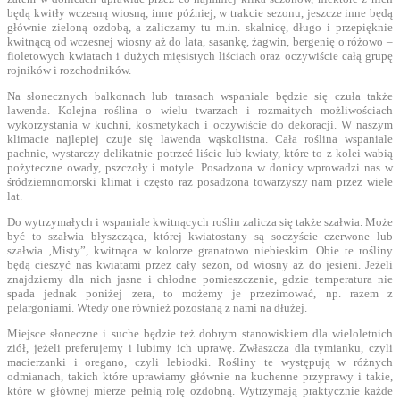
będą kwitły wczesną wiosną, inne później, w trakcie sezonu, jeszcze inne będą
głównie zieloną ozdobą, a zaliczamy tu m.in. skalnicę, długo i przepięknie
kwitnącą od wczesnej wiosny aż do lata, sasankę, żagwin, bergenię o różowo –
fioletowych kwiatach i dużych mięsistych liściach oraz oczywiście całą grupę
rojników i rozchodników.
Na słonecznych balkonach lub tarasach wspaniale będzie się czuła także
lawenda. Kolejna roślina o wielu twarzach i rozmaitych możliwościach
wykorzystania w kuchni, kosmetykach i oczywiście do dekoracji. W naszym
klimacie najlepiej czuje się lawenda wąskolistna. Cała roślina wspaniale
pachnie, wystarczy delikatnie potrzeć liście lub kwiaty, które to z kolei wabią
pożyteczne owady, pszczoły i motyle. Posadzona w donicy wprowadzi nas w
śródziemnomorski klimat i często raz posadzona towarzyszy nam przez wiele
lat.
Do wytrzymałych i wspaniale kwitnących roślin zalicza się także szałwia. Może
być to szałwia błyszcząca, której kwiatostany są soczyście czerwone lub
szałwia ‚Misty”, kwitnąca w kolorze granatowo niebieskim. Obie te rośliny
będą cieszyć nas kwiatami przez cały sezon, od wiosny aż do jesieni. Jeżeli
znajdziemy dla nich jasne i chłodne pomieszczenie, gdzie temperatura nie
spada jednak poniżej zera, to możemy je przezimować, np. razem z
pelargoniami. Wtedy one również pozostaną z nami na dłużej.
Miejsce słoneczne i suche będzie też dobrym stanowiskiem dla wieloletnich
ziół, jeżeli preferujemy i lubimy ich uprawę. Zwłaszcza dla tymianku, czyli
macierzanki i oregano, czyli lebiodki. Rośliny te występują w różnych
odmianach, takich które uprawiamy głównie na kuchenne przyprawy i takie,
które w głównej mierze pełnią rolę ozdobną. Wytrzymają praktycznie każde