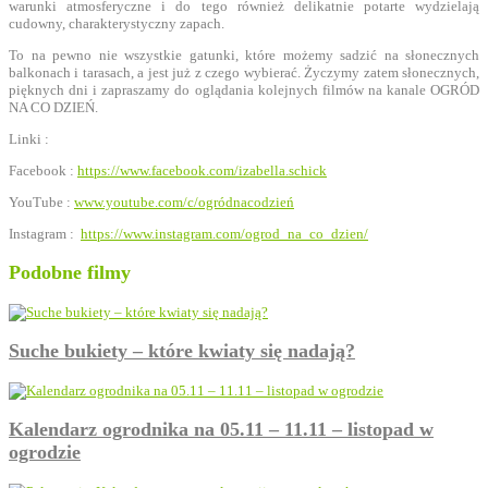
warunki atmosferyczne i do tego również delikatnie potarte wydzielają
cudowny, charakterystyczny zapach.
To na pewno nie wszystkie gatunki, które możemy sadzić na słonecznych
balkonach i tarasach, a jest już z czego wybierać. Życzymy zatem słonecznych,
pięknych dni i zapraszamy do oglądania kolejnych filmów na kanale OGRÓD
NA CO DZIEŃ.
Linki :
Facebook :
https://www.facebook.com/izabella.schick
YouTube :
www.youtube.com/c/ogródnacodzień
Instagram :
https://www.instagram.com/ogrod_na_co_dzien/
Podobne filmy
Suche bukiety – które kwiaty się nadają?
Kalendarz ogrodnika na 05.11 – 11.11 – listopad w
ogrodzie