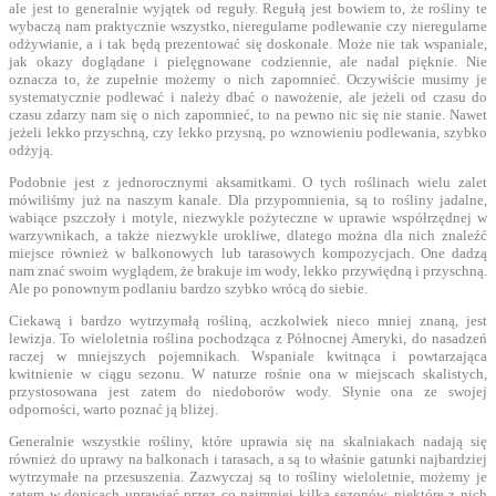
ale jest to generalnie wyjątek od reguły. Regułą jest bowiem to, że rośliny te
wybaczą nam praktycznie wszystko, nieregularne podlewanie czy nieregularne
odżywianie, a i tak będą prezentować się doskonale. Może nie tak wspaniale,
jak okazy doglądane i pielęgnowane codziennie, ale nadal pięknie. Nie
oznacza to, że zupełnie możemy o nich zapomnieć. Oczywiście musimy je
systematycznie podlewać i należy dbać o nawożenie, ale jeżeli od czasu do
czasu zdarzy nam się o nich zapomnieć, to na pewno nic się nie stanie. Nawet
jeżeli lekko przyschną, czy lekko przysną, po wznowieniu podlewania, szybko
odżyją.
Podobnie jest z jednorocznymi aksamitkami. O tych roślinach wielu zalet
mówiliśmy już na naszym kanale. Dla przypomnienia, są to rośliny jadalne,
wabiące pszczoły i motyle, niezwykle pożyteczne w uprawie współrzędnej w
warzywnikach, a także niezwykle urokliwe, dlatego można dla nich znaleźć
miejsce również w balkonowych lub tarasowych kompozycjach. One dadzą
nam znać swoim wyglądem, że brakuje im wody, lekko przywiędną i przyschną.
Ale po ponownym podlaniu bardzo szybko wrócą do siebie.
Ciekawą i bardzo wytrzymałą rośliną, aczkolwiek nieco mniej znaną, jest
lewizja. To wieloletnia roślina pochodząca z Północnej Ameryki, do nasadzeń
raczej w mniejszych pojemnikach. Wspaniale kwitnąca i powtarzająca
kwitnienie w ciągu sezonu. W naturze rośnie ona w miejscach skalistych,
przystosowana jest zatem do niedoborów wody. Słynie ona ze swojej
odporności, warto poznać ją bliżej.
Generalnie wszystkie rośliny, które uprawia się na skalniakach nadają się
również do uprawy na balkonach i tarasach, a są to właśnie gatunki najbardziej
wytrzymałe na przesuszenia. Zazwyczaj są to rośliny wieloletnie, możemy je
zatem w donicach uprawiać przez co najmniej kilka sezonów, niektóre z nich