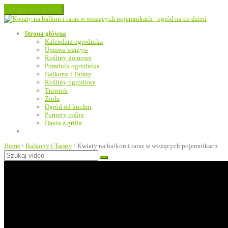
Toggle navigation
Strona główna
Kalendarz ogrodnika
Uprawa warzyw
Rośliny domowe
Poradnik ogrodnika
Balkony i Tarasy
Rośliny ogrodowe
Trawnik
Zioła
Ogród od kuchni
Portrety roślin
Dania z grilla
Home
\
Balkony i Tarasy
\
Kwiaty na balkon i taras w wiszących pojemnikach