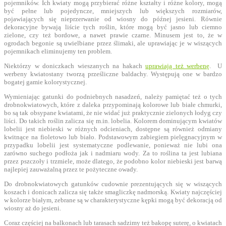
pojemników. Ich kwiaty mogą przybierać różne kształty i różne kolory, mogą
być pełne lub pojedyncze, mniejszych lub większych rozmiarów,
pojawiających się nieprzerwanie od wiosny do późnej jesieni. Równie
dekoracyjne bywają liście tych roślin, które mogą być jasno lub ciemno
zielone, czy też bordowe, a nawet prawie czarne. Minusem jest to, że w
ogrodach begonie są uwielbiane przez ślimaki, ale uprawiając je w wiszących
pojemnikach eliminujemy ten problem.
Niektórzy w doniczkach wieszanych na hakach
uprawiają też werbenę
. U
werbeny kwiatostany tworzą prześliczne baldachy. Występują one w bardzo
bogatej gamie kolorystycznej.
Wymieniając gatunki do podniebnych nasadzeń, należy pamiętać też o tych
drobnokwiatowych, które z daleka przypominają kolorowe lub białe chmurki,
bo są tak obsypane kwiatami, że nie widać już praktycznie zielonych łodyg czy
liści. Do takich roślin zalicza się m.in. lobelia. Kolorem dominującym kwiatów
lobelii jest niebieski w różnych odcieniach, dostępne są również odmiany
kwitnące na fioletowo lub biało. Podstawowym zabiegiem pielęgnacyjnym w
przypadku lobelii jest systematyczne podlewanie, ponieważ nie lubi ona
zarówno suchego podłoża jak i nadmiaru wody. Za to roślina ta jest lubiana
przez pszczoły i trzmiele, może dlatego, że podobno kolor niebieski jest barwą
najlepiej zauważalną przez te pożyteczne owady.
Do drobnokwiatowych gatunków cudownie prezentujących się w wiszących
koszach i donicach zalicza się także smagliczkę nadmorską. Kwiaty najczęściej
w kolorze białym, zebrane są w charakterystyczne kępki mogą być dekoracją od
wiosny aż do jesieni.
Coraz częściej na balkonach lub tarasach sadzimy też bakopę suterę, o kwiatach