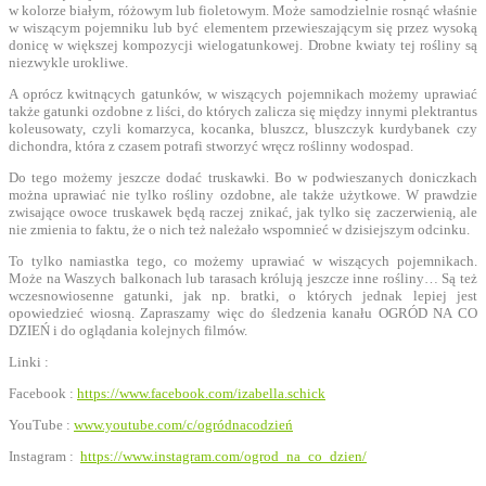
w kolorze białym, różowym lub fioletowym. Może samodzielnie rosnąć właśnie
w wiszącym pojemniku lub być elementem przewieszającym się przez wysoką
donicę w większej kompozycji wielogatunkowej. Drobne kwiaty tej rośliny są
niezwykle urokliwe.
A oprócz kwitnących gatunków, w wiszących pojemnikach możemy uprawiać
także gatunki ozdobne z liści, do których zalicza się między innymi plektrantus
koleusowaty, czyli komarzyca, kocanka, bluszcz, bluszczyk kurdybanek czy
dichondra, która z czasem potrafi stworzyć wręcz roślinny wodospad.
Do tego możemy jeszcze dodać truskawki. Bo w podwieszanych doniczkach
można uprawiać nie tylko rośliny ozdobne, ale także użytkowe. W prawdzie
zwisające owoce truskawek będą raczej znikać, jak tylko się zaczerwienią, ale
nie zmienia to faktu, że o nich też należało wspomnieć w dzisiejszym odcinku.
To tylko namiastka tego, co możemy uprawiać w wiszących pojemnikach.
Może na Waszych balkonach lub tarasach królują jeszcze inne rośliny… Są też
wczesnowiosenne gatunki, jak np. bratki, o których jednak lepiej jest
opowiedzieć wiosną. Zapraszamy więc do śledzenia kanału OGRÓD NA CO
DZIEŃ i do oglądania kolejnych filmów.
Linki :
Facebook :
https://www.facebook.com/izabella.schick
YouTube :
www.youtube.com/c/ogródnacodzień
Instagram :
https://www.instagram.com/ogrod_na_co_dzien/