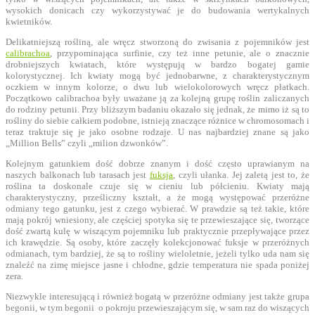
wysokich donicach czy wykorzystywać je do budowania wertykalnych
kwietników.
Delikatniejszą rośliną, ale wręcz stworzoną do zwisania z pojemników jest
calibrachoa
, przypominająca surfinie, czy też inne petunie, ale o znacznie
drobniejszych kwiatach, które występują w bardzo bogatej gamie
kolorystycznej. Ich kwiaty mogą być jednobarwne, z charakterystycznym
oczkiem w innym kolorze, o dwu lub wielokolorowych wręcz płatkach.
Początkowo calibrachoa były uważane ją za kolejną grupę roślin zaliczanych
do rodziny petunii. Przy bliższym badaniu okazało się jednak, że mimo iż są to
rośliny do siebie całkiem podobne, istnieją znaczące różnice w chromosomach i
teraz traktuje się je jako osobne rodzaje. U nas najbardziej znane są jako
„Million Bells” czyli „milion dzwonków”.
Kolejnym gatunkiem dość dobrze znanym i dość często uprawianym na
naszych balkonach lub tarasach jest
fuksja
, czyli ułanka. Jej zaletą jest to, że
roślina ta doskonale czuje się w cieniu lub półcieniu. Kwiaty mają
charakterystyczny, prześliczny kształt, a że mogą występować przeróżne
odmiany tego gatunku, jest z czego wybierać. W prawdzie są też takie, które
mają pokrój wniesiony, ale częściej spotyka się te przewieszające się, tworzące
dość zwartą kulę w wiszącym pojemniku lub praktycznie przepływające przez
ich krawędzie. Są osoby, które zaczęły kolekcjonować fuksje w przeróżnych
odmianach, tym bardziej, że są to rośliny wieloletnie, jeżeli tylko uda nam się
znaleźć na zimę miejsce jasne i chłodne, gdzie temperatura nie spada poniżej
zera.
Niezwykle interesującą i również bogatą w przeróżne odmiany jest także grupa
begonii, w tym begonii o pokroju przewieszającym się, w sam raz do wiszących