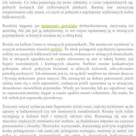
ich wzrostu. Co roku pojawiają się nowe odmiany, o coraz wspanialszych np.
pełnych kwiatach lub żyłkowanych płatkach. Kwitną one zazwyczaj
nieprzerwanie cały sezon, co czyni je jednymi z najchętniej wybieranych roślin
balkonowych.
Rzadziej sięgamy po
pelargonię angielską
drobnokwiatową, nazywaną też
anielską. Ale jak już ją nabędziemy, to też często uprawiamy ją w wiszących
pojemnikach, w których rozrasta się w zbitą kulę.
Kwiaty na balkon i taras w wiszących pojemnikach.. Nie można nie wymienić w
naszym zestawieniu również
surfinii
. To obok pelargonii najchętniej uprawiane
rośliny na naszych balkonach lub tarasach, zwłaszcza w wiszących doniczkach.
Już w sklepach ogrodniczych często oferowane są one w takiej formie, już
bujnie rozrośniętych i kwitnących okazów. Surfinie swoim kaskadowym
pokrojem, obicie pokrytym kwiatami w różnych kolorach, zdecydowanie
potrafią zachwycić. Ich minusem jest to, że są dość wrażliwe na ulewne deszcze
i bywają atakowane przez mszyce. Nie znoszą też za dobrze przesuszeń, jeżeli
zdarzy nam się o nich zapomnieć, zwłaszcza jeżeli uprawiane są w wiszącym,
stosunkowo niewielkim pojemniku. Wtedy po konewkę lub po ogrodowy wąż
ze zraszaczem musimy sięgać w czasie upałów nawet codziennie. Ale warto, bo
ich widok jest naprawdę zjawiskowy.
Znacznie więcej wybaczą nam Supertunie, które coraz częściej wybierane są do
uprawy w balkonowych czy też tarasowych nasadzeniach. Kwiaty tych roślin
występują w kolorze bieli i różnych odcieni różu. Rozrastają się one do
znacznie większych rozmiarów niż surfinie, są dodatkowo odporne na czasowe
przesuszenia i choroby. Niezwykle wytrzymałe, dotrzymują pod tym względem
kroku pelargoniom i tak samo jak pelargonie zwisające, możemy je sadzić nie
tylko w wiszących pojemnikach, ale także w skrzynkach balkonowych,