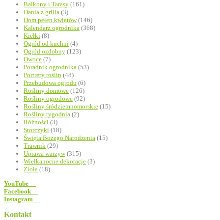
Balkony i Tarasy
(161)
Dania z grilla
(3)
Dom pełen kwiatów
(146)
Kalendarz ogrodnika
(368)
Kiełki
(8)
Ogród od kuchni
(4)
Ogród ozdobny
(123)
Owoce
(7)
Poradnik ogrodnika
(53)
Portrety roślin
(48)
Przebudowa ogrodu
(6)
Rośliny domowe
(126)
Rośliny ogrodowe
(92)
Rośliny śródziemnomorskie
(15)
Rośliny tygodnia
(2)
Różności
(3)
Storczyki
(18)
Święta Bożego Narodzenia
(15)
Trawnik
(29)
Uprawa warzyw
(315)
Wielkanocne dekoracje
(3)
Zioła
(18)
YouTube
Facebook
Instagram
Kontakt