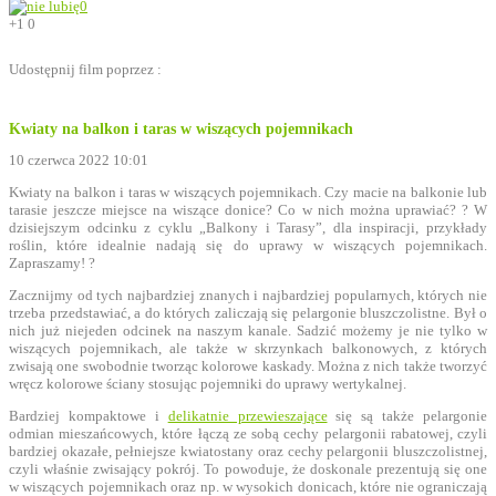
0
+1
0
Udostępnij film poprzez :
Kwiaty na balkon i taras w wiszących pojemnikach
10 czerwca 2022 10:01
Kwiaty na balkon i taras w wiszących pojemnikach. Czy macie na balkonie lub
tarasie jeszcze miejsce na wiszące donice? Co w nich można uprawiać? ? W
dzisiejszym odcinku z cyklu „Balkony i Tarasy”, dla inspiracji, przykłady
roślin, które idealnie nadają się do uprawy w wiszących pojemnikach.
Zapraszamy! ?
Zacznijmy od tych najbardziej znanych i najbardziej popularnych, których nie
trzeba przedstawiać, a do których zaliczają się pelargonie bluszczolistne. Był o
nich już niejeden odcinek na naszym kanale. Sadzić możemy je nie tylko w
wiszących pojemnikach, ale także w skrzynkach balkonowych, z których
zwisają one swobodnie tworząc kolorowe kaskady. Można z nich także tworzyć
wręcz kolorowe ściany stosując pojemniki do uprawy wertykalnej.
Bardziej kompaktowe i
delikatnie przewieszające
się są także pelargonie
odmian mieszańcowych, które łączą ze sobą cechy pelargonii rabatowej, czyli
bardziej okazałe, pełniejsze kwiatostany oraz cechy pelargonii bluszczolistnej,
czyli właśnie zwisający pokrój. To powoduje, że doskonale prezentują się one
w wiszących pojemnikach oraz np. w wysokich donicach, które nie ograniczają