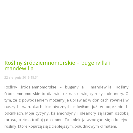
Rośliny śródziemnomorskie – bugenvilla i
mandewilla
22 sierpnia 2019 18:31
Rośliny śródziemnomorskie – bugenvilla i mandewilla. Rośliny
śródziemnomorskie to dla wielu z nas oliwki, cytrusy i oleandry. O
tym, że z powodzeniem możemy je uprawiać w donicach również w
naszych warunkach klimatycznych mówiłam już w poprzednich
odcinkach. Moje cytryny, kalamondyny i oleandry są latem ozdobą
tarasu, a zimą trafiają do domu. Ta kolekcja wzbogaci się o kolejne
rośliny, które kojarzą się z cieplejszym, południowym klimatem.