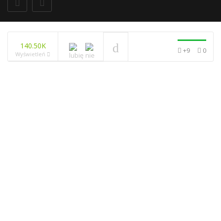
140.50K
+9
0
Wyświetleń