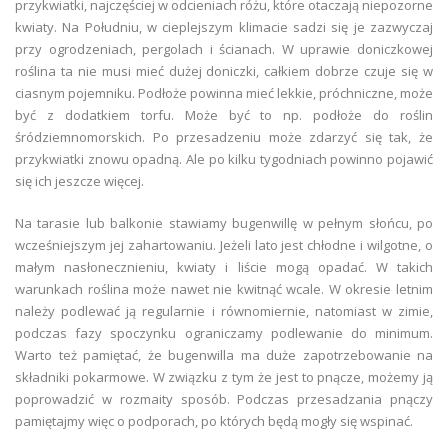
przykwiatki, najczęściej w odcieniach różu, które otaczają niepozorne
kwiaty. Na Południu, w cieplejszym klimacie sadzi się je zazwyczaj
przy ogrodzeniach, pergolach i ścianach. W uprawie doniczkowej
roślina ta nie musi mieć dużej doniczki, całkiem dobrze czuje się w
ciasnym pojemniku. Podłoże powinna mieć lekkie, próchniczne, może
być z dodatkiem torfu. Może być to np. podłoże do roślin
śródziemnomorskich. Po przesadzeniu może zdarzyć się tak, że
przykwiatki znowu opadną. Ale po kilku tygodniach powinno pojawić
się ich jeszcze więcej.
Na tarasie lub balkonie stawiamy bugenwillę w pełnym słońcu, po
wcześniejszym jej zahartowaniu. Jeżeli lato jest chłodne i wilgotne, o
małym nasłonecznieniu, kwiaty i liście mogą opadać. W takich
warunkach roślina może nawet nie kwitnąć wcale. W okresie letnim
należy podlewać ją regularnie i równomiernie, natomiast w zimie,
podczas fazy spoczynku ograniczamy podlewanie do minimum.
Warto też pamiętać, że bugenwilla ma duże zapotrzebowanie na
składniki pokarmowe. W związku z tym że jest to pnącze, możemy ją
poprowadzić w rozmaity sposób. Podczas przesadzania pnączy
pamiętajmy więc o podporach, po których będą mogły się wspinać.