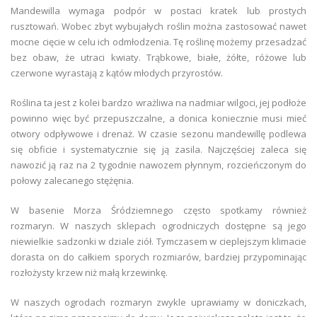
Mandewilla wymaga podpór w postaci kratek lub prostych
rusztowań. Wobec zbyt wybujałych roślin można zastosować nawet
mocne cięcie w celu ich odmłodzenia. Tę roślinę możemy przesadzać
bez obaw, że utraci kwiaty. Trąbkowe, białe, żółte, różowe lub
czerwone wyrastają z kątów młodych przyrostów.
Roślina ta jest z kolei bardzo wrażliwa na nadmiar wilgoci, jej podłoże
powinno więc być przepuszczalne, a donica koniecznie musi mieć
otwory odpływowe i drenaż. W czasie sezonu mandewillę podlewa
się obficie i systematycznie się ją zasila. Najczęściej zaleca się
nawozić ją raz na 2 tygodnie nawozem płynnym, rozcieńczonym do
połowy zalecanego stężęnia.
W basenie Morza Śródziemnego często spotkamy również
rozmaryn. W naszych sklepach ogrodniczych dostępne są jego
niewielkie sadzonki w dziale ziół. Tymczasem w cieplejszym klimacie
dorasta on do całkiem sporych rozmiarów, bardziej przypominając
rozłożysty krzew niż małą krzewinkę.
W naszych ogrodach rozmaryn zwykle uprawiamy w doniczkach,