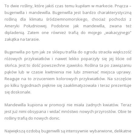
To dwie rośliny, które jakiś czas temu kupiłam w markecie. Pnącza –
bugenwilla i mandewilla. Bugenwilla jest bardzo charakterystyczną
rośliną dla klimatu śródziemnomorskiego, chociaż pochodzi z
Ameryki Południowej. Podobnie jak mandewilla, zwana też
dipladenią. Zatem one również trafią do mojego „wakacyjnego”
zakątka na tarasie.
Bugenwilla po tym jak ze sklepu trafiła do ogrodu straciła większość
różowych przykwiatków i nawet lekko poparzyły się jej liście od
słońca. Jest to dość powszechne zjawisko. Roślina ta po zawiązaniu
pąków lub w czasie kwitnienia nie lubi zmieniać miejsca uprawy.
Reaguje na to zrzuceniem kolorowych przykwiatków. Na szczęście
po kilku tygodniach pięknie się zaaklimatyzowała i teraz prezentuje
się doskonale.
Mandewilla kupiona w promocji nie miała żadnych kwiatów. Teraz
jest już nimi obsypana i widać mnóstwo nowych przyrostów. Obie te
rośliny trafią do nowych donic.
Największą ozdobą bugenwilli są intensywnie wybarwione, delikatne