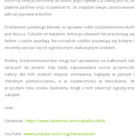
które na zimę przenosimy do domu. Jego największą zaletą jest to, że
pięknie pachnie oraz oczywiście to, że znajdzie swoje zastosowanie
jako przyprawa w kuchni.
Problemem polskiego klimatu w uprawie roślin śródziemnomorskich
jest deszcz. Szkodzi on kwiatom, które po ulewach nie prezentują się
ładnie i często opadają. Na szczęście szybko pojawiają się kolejne i
możemy cieszyć się ich egzotycznym, wakacyjnym urokiem.
Rośliny śródziemnomorskie mogą być uprawiane na balkonach lub
tarasach do jesieni. Gdy będą zapowiadane nocne przymrozki
należy dla nich znaleźć miejsce zimowania, najlepiej w jasnym i
chłodnym pomieszczeniu, a w ostateczności w mieszkaniu. W
przyszłym roku znowu będziemy mogli z nich stworzyć egzotyczny
zakątek.
Linki :
Facebook :
https://www.facebook.com/izabella.schick
YouTube :
www.youtube.com/c/ogródnacodzień