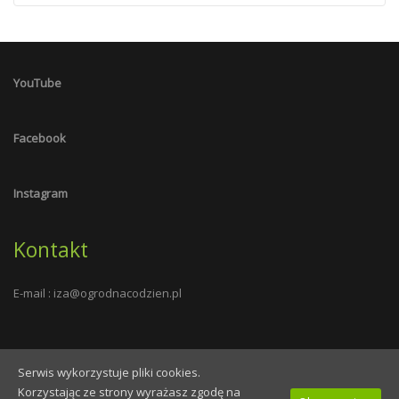
YouTube
Facebook
Instagram
Kontakt
E-mail :
iza@ogrodnacodzien.pl
Serwis wykorzystuje pliki cookies.
Wszelkie prawa zastrzeżone - ogrodnacodzien.pl - 2019
Korzystając ze strony wyrażasz zgodę na