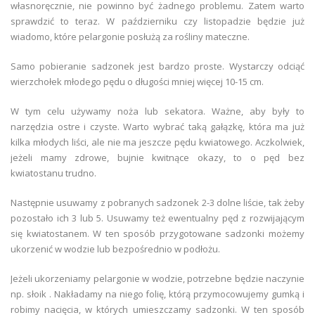
własnoręcznie, nie powinno być żadnego problemu. Zatem warto
sprawdzić to teraz. W październiku czy listopadzie będzie już
wiadomo, które pelargonie posłużą za rośliny mateczne.
Samo pobieranie sadzonek jest bardzo proste. Wystarczy odciąć
wierzchołek młodego pędu o długości mniej więcej 10-15 cm.
W tym celu używamy noża lub sekatora. Ważne, aby były to
narzędzia ostre i czyste. Warto wybrać taką gałązkę, która ma już
kilka młodych liści, ale nie ma jeszcze pędu kwiatowego. Aczkolwiek,
jeżeli mamy zdrowe, bujnie kwitnące okazy, to o pęd bez
kwiatostanu trudno.
Następnie usuwamy z pobranych sadzonek 2-3 dolne liście, tak żeby
pozostało ich 3 lub 5. Usuwamy też ewentualny pęd z rozwijającym
się kwiatostanem. W ten sposób przygotowane sadzonki możemy
ukorzenić w wodzie lub bezpośrednio w podłożu.
Jeżeli ukorzeniamy pelargonie w wodzie, potrzebne będzie naczynie
np. słoik . Nakładamy na niego folię, którą przymocowujemy gumką i
robimy nacięcia, w których umieszczamy sadzonki. W ten sposób