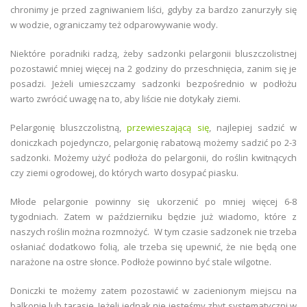
chronimy je przed zagniwaniem liści, gdyby za bardzo zanurzyły się
w wodzie, ograniczamy też odparowywanie wody.
Niektóre poradniki radzą, żeby sadzonki pelargonii bluszczolistnej
pozostawić mniej więcej na 2 godziny do przeschnięcia, zanim się je
posadzi. Jeżeli umieszczamy sadzonki bezpośrednio w podłożu
warto zwrócić uwagę na to, aby liście nie dotykały ziemi.
Pelargonię bluszczolistną,
przewieszającą się
, najlepiej sadzić w
doniczkach pojedynczo, pelargonię rabatową możemy sadzić po 2-3
sadzonki. Możemy użyć podłoża do pelargonii, do roślin kwitnących
czy ziemi ogrodowej, do których warto dosypać piasku.
Młode pelargonie powinny się ukorzenić po mniej więcej 6-8
tygodniach. Zatem w październiku będzie już wiadomo, które z
naszych roślin można rozmnożyć. W tym czasie sadzonek nie trzeba
osłaniać dodatkowo folią, ale trzeba się upewnić, że nie będą one
narażone na ostre słonce. Podłoże powinno być stale wilgotne.
Doniczki te możemy zatem pozostawić w zacienionym miejscu na
balkonie lub tarasie. Jeżeli jednak nie jesteśmy zbyt systematyczni w