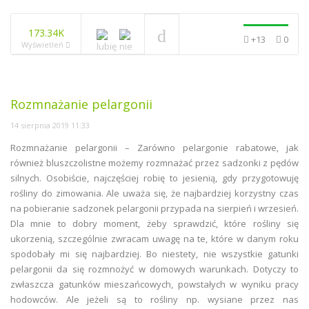
173.34K
+13
0
Wyświetleń
Rozmnażanie pelargonii
14 sierpnia 2019 11:33
Rozmnażanie pelargonii – Zarówno pelargonie rabatowe, jak
również bluszczolistne możemy rozmnażać przez sadzonki z pędów
silnych. Osobiście, najczęściej robię to jesienią, gdy przygotowuję
rośliny do zimowania. Ale uważa się, że najbardziej korzystny czas
na pobieranie sadzonek pelargonii przypada na sierpień i wrzesień.
Dla mnie to dobry moment, żeby sprawdzić, które rośliny się
ukorzenią, szczególnie zwracam uwagę na te, które w danym roku
spodobały mi się najbardziej. Bo niestety, nie wszystkie gatunki
pelargonii da się rozmnożyć w domowych warunkach. Dotyczy to
zwłaszcza gatunków mieszańcowych, powstałych w wyniku pracy
hodowców. Ale jeżeli są to rośliny np. wysiane przez nas