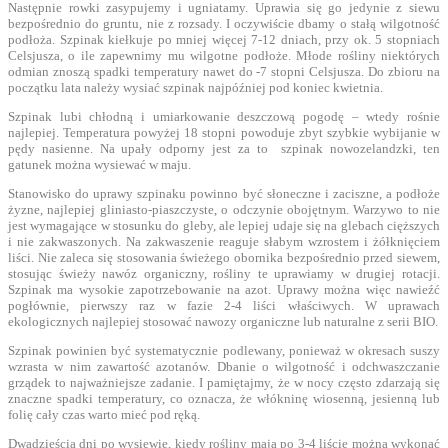
Następnie rowki zasypujemy i ugniatamy. Uprawia się go jedynie z siewu
bezpośrednio do gruntu, nie z rozsady. I oczywiście dbamy o stałą wilgotność
podłoża. Szpinak kiełkuje po mniej więcej 7-12 dniach, przy ok. 5 stopniach
Celsjusza, o ile zapewnimy mu wilgotne podłoże. Młode rośliny niektórych
odmian znoszą spadki temperatury nawet do -7 stopni Celsjusza. Do zbioru na
początku lata należy wysiać szpinak najpóźniej pod koniec kwietnia.
Szpinak lubi chłodną i umiarkowanie deszczową pogodę – wtedy rośnie
najlepiej. Temperatura powyżej 18 stopni powoduje zbyt szybkie wybijanie w
pędy nasienne. Na upały odporny jest za to szpinak nowozelandzki, ten
gatunek można wysiewać w maju.
Stanowisko do uprawy szpinaku powinno być słoneczne i zaciszne, a podłoże
żyzne, najlepiej gliniasto-piaszczyste, o odczynie obojętnym. Warzywo to nie
jest wymagające w stosunku do gleby, ale lepiej udaje się na glebach cięższych
i nie zakwaszonych. Na zakwaszenie reaguje słabym wzrostem i żółknięciem
liści. Nie zaleca się stosowania świeżego obornika bezpośrednio przed siewem,
stosując świeży nawóz organiczny, rośliny te uprawiamy w drugiej rotacji.
Szpinak ma wysokie zapotrzebowanie na azot. Uprawy można więc nawieźć
pogłównie, pierwszy raz w fazie 2-4 liści właściwych. W uprawach
ekologicznych najlepiej stosować nawozy organiczne lub naturalne z serii BIO.
Szpinak powinien być systematycznie podlewany, ponieważ w okresach suszy
wzrasta w nim zawartość azotanów. Dbanie o wilgotność i odchwaszczanie
grządek to najważniejsze zadanie. I pamiętajmy, że w nocy często zdarzają się
znaczne spadki temperatury, co oznacza, że włókninę wiosenną, jesienną lub
folię cały czas warto mieć pod ręką.
Dwadzieścia dni po wysiewie, kiedy rośliny mają po 3-4 liście można wykonać