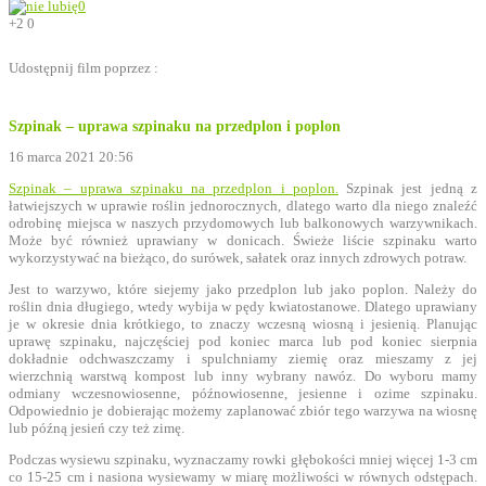
0
+2
0
Udostępnij film poprzez :
Szpinak – uprawa szpinaku na przedplon i poplon
16 marca 2021 20:56
Szpinak – uprawa szpinaku na przedplon i poplon.
Szpinak jest jedną z
łatwiejszych w uprawie roślin jednorocznych, dlatego warto dla niego znaleźć
odrobinę miejsca w naszych przydomowych lub balkonowych warzywnikach.
Może być również uprawiany w donicach. Świeże liście szpinaku warto
wykorzystywać na bieżąco, do surówek, sałatek oraz innych zdrowych potraw.
Jest to warzywo, które siejemy jako przedplon lub jako poplon. Należy do
roślin dnia długiego, wtedy wybija w pędy kwiatostanowe. Dlatego uprawiany
je w okresie dnia krótkiego, to znaczy wczesną wiosną i jesienią. Planując
uprawę szpinaku, najczęściej pod koniec marca lub pod koniec sierpnia
dokładnie odchwaszczamy i spulchniamy ziemię oraz mieszamy z jej
wierzchnią warstwą kompost lub inny wybrany nawóz. Do wyboru mamy
odmiany wczesnowiosenne, późnowiosenne, jesienne i ozime szpinaku.
Odpowiednio je dobierając możemy zaplanować zbiór tego warzywa na wiosnę
lub późną jesień czy też zimę.
Podczas wysiewu szpinaku, wyznaczamy rowki głębokości mniej więcej 1-3 cm
co 15-25 cm i nasiona wysiewamy w miarę możliwości w równych odstępach.