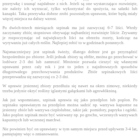
przerywkę i usunąć najsłabsze z nich. Jeżeli są one wystarczająco rozwinięte,
nie należy ich wyrzucać, tylko wykorzystać do spożycia, na sałatki lub
kanapki. Taka przerywka dobrze zrobi pozostałym uprawom, które będą miały
więcej miejsca na dalszy wzrost.
Po dwóch-trzech miesiącach szpinak ma już zazwyczaj 6-7 liści. Wtedy
zaczynamy zbiór, stopniowo obrywając najbardziej rozwinięte liście. Zrywamy
je rozpoczynając od największych liści na obrzeżu rozety, kończąc na
wyrywaniu już całych roślin. Najlepiej robić to w godzinach porannych.
Najsmaczniejszy jest szpinak świeży, dlatego dobrze jest go przyrządzić
bezpośrednio po zbiorze. Jeśli jednak zbiory są obfite, można go przechować w
lodówce 2-3 dni lub zamrozić. Mrożenie pozwala cieszyć się własnymi
uprawami przez cały rok i jest to jeden z najzdrowszych sposobów
długotrwałego przechowywania produktów. Zbiór szpinakowych liści
przeprowadza się zazwyczaj co 2-3 dni.
W uprawie jesiennej zbiory przedłuża się nawet na okres zimowy, niekiedy
trzeba jedynie okryć rośliny iglastymi gałązkami lub agrowłókniną.
Jak już wspomniano, szpinak uprawia się jako przedplon lub poplon. Po
szpinaku uprawianym na przedplon można sadzić np. warzywa kapustne na
jesienny zbiór lub warzywa ciepłolubne, takie jak: pomidory, papryka i ogórki.
Jako poplon szpinak może być wsiewany np. po grochu, wczesnych warzywach
kapustnych lub wczesnej marchwi.
Nie powinien być on uprawiany w tym samym miejscu przed upływem 3-4 lat,
pamiętajmy więc o zmianowaniu.