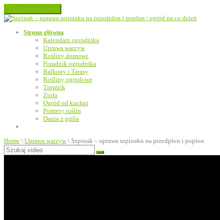
Toggle navigation
Strona główna
Kalendarz ogrodnika
Uprawa warzyw
Rośliny domowe
Poradnik ogrodnika
Balkony i Tarasy
Rośliny ogrodowe
Trawnik
Zioła
Ogród od kuchni
Portrety roślin
Dania z grilla
Home
\
Uprawa warzyw
\
Szpinak – uprawa szpinaku na przedplon i poplon