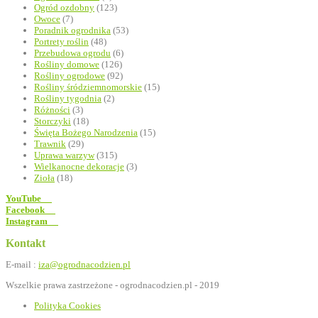
Ogród ozdobny
(123)
Owoce
(7)
Poradnik ogrodnika
(53)
Portrety roślin
(48)
Przebudowa ogrodu
(6)
Rośliny domowe
(126)
Rośliny ogrodowe
(92)
Rośliny śródziemnomorskie
(15)
Rośliny tygodnia
(2)
Różności
(3)
Storczyki
(18)
Święta Bożego Narodzenia
(15)
Trawnik
(29)
Uprawa warzyw
(315)
Wielkanocne dekoracje
(3)
Zioła
(18)
YouTube
Facebook
Instagram
Kontakt
E-mail :
iza@ogrodnacodzien.pl
Wszelkie prawa zastrzeżone - ogrodnacodzien.pl - 2019
Polityka Cookies