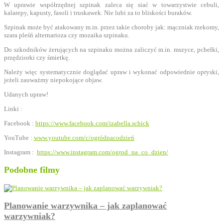
W uprawie współrzędnej szpinak zaleca się siać w towarzystwie cebuli,
kalarepy, kapusty, fasoli i truskawek. Nie lubi za to bliskości buraków.
Szpinak może być atakowany m.in. przez takie choroby jak: mączniak rzekomy,
szara pleśń alternarioza czy mozaika szpinaku.
Do szkodników żerujących na szpinaku można zaliczyć m.in. mszyce, pchełki,
przędziorki czy śmietkę.
Należy więc systematycznie doglądać upraw i wykonać odpowiednie opryski,
jeżeli zauważmy niepokojące objaw.
Udanych upraw!
Linki :
Facebook :
https://www.facebook.com/izabella.schick
YouTube :
www.youtube.com/c/ogródnacodzień
Instagram :
https://www.instagram.com/ogrod_na_co_dzien/
Podobne filmy
Planowanie warzywnika – jak zaplanować
warzywniak?