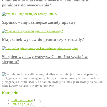
Pomidory zawiązywanie owoców. Jak pobudzić
pomidory do owocowania?
Szpinak – najważniejsze zasady uprawy
Majeranek wysiew do gruntu czy z rozsady?
Sierpień wysiewy warzyw. Co można wysiać w
sierpniu?
Kategorie
Balkony i Tarasy
(161)
Dania z grilla
(3)