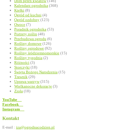
Dom pełen kwiatów
(146)
Kalendarz ogrodnika
(368)
Kiełki
(8)
Ogród od kuchni
(4)
Ogród ozdobny
(123)
Owoce
(7)
Poradnik ogrodnika
(53)
Portrety roślin
(48)
Przebudowa ogrodu
(6)
Rośliny domowe
(126)
Rośliny ogrodowe
(92)
Rośliny śródziemnomorskie
(15)
Rośliny tygodnia
(2)
Różności
(3)
Storczyki
(18)
Święta Bożego Narodzenia
(15)
Trawnik
(29)
Uprawa warzyw
(315)
Wielkanocne dekoracje
(3)
Zioła
(18)
YouTube
Facebook
Instagram
Kontakt
E-mail :
iza@ogrodnacodzien.pl