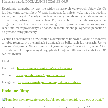
I dziesiąta zasada DOGLĄDANIE I CZAS ZBIORU
Regularnie sprawdzajmy czy nie widać na naszych warzywach objaw chorób
lub żerowania szkodników. W razie konieczności należy wykonać odpowiednie
zabiegi lub opryski. Cebulę uprawianą na szczypior zbieramy w miarę potrzeby
od wczesnej wiosny do końca lata. Dojrzałe cebule zbiera się zazwyczaj w
drugiej połowie lata i wczesną jesienią, gdy szczypior zaczyna się załamywać.
Jeżeli nie ma zapowiadanych opadów deszczu, można je wyrwane pozostawić
na grządce, żeby przeschły.
Cebulę na szczypior i na tzw. cebulę z dymki może uprawiać każdy, bo możemy
to robić również w pojemnikach i donicach na balkonach lub tarasach. Jest to
bardzo wdzięczna roślina w uprawie. Życzymy więc sukcesów i przyjemności w
uprawie cebuli. I zapraszamy do oglądania kolejnych filmów na kanale OGRÓD
NA CO DZIEŃ.
Linki :
Facebook :
https://www.facebook.com/izabella.schick
YouTube :
www.youtube.com/c/ogródnacodzień
Instagram :
https://www.instagram.com/ogrod_na_co_dzien/
Podobne filmy