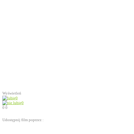
Wyświetleń
0
0
0
0
Udostępnij film poprzez :