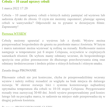
Cebula – 10 zasad uprawy cebuli
1 marca 2022 17:29
Cebula – 10 zasad uprawy cebuli o których należy pamiętać od wysiewu lub
sadzenia dymki do zbioru. O czym nie możemy zapomnieć, planując uprawę
cebuli w warzywniku? Odpowiedź na to pytanie w dzisiejszym filmie.
Zapraszamy!
Pierwsza WYSIEW
Cebulę możemy uprawiać z wysiewu lub z dymki. Wysiew można
przeprowadzać bezpośrednio do gruntu na przełomie marca i kwietnia. W lutym
i marcu natomiast można wysiewać tę roślinę na rozsady. Kiełkowanie nasion
następuje w temperaturze już 6 stopni Celsjusza, oczywiście w cieplejszych
warunkach również. Do wyboru mamy odmiany wczesne, do bezpośredniego
spożycia oraz późne przeznaczone do dłuższego przechowywania zimą oraz
odmiany średniowczesne i średnio późne o różnych kolorach i różnym smaku.
Zasada druga PIKOWANIE
Pikowanie cebuli nie jest konieczne, chyba że przeprowadziliśmy wczesny
wysiew i należy rośliny rozsadzić ze względu na brak miejsca do dalszego
rozwoju. W okresie rozwoju liści i systemu korzeniowego najbardziej
optymalna temperatura dla cebuli to 10-16 stopni Celsjusza. Przygotowanie
rozsady trwa zazwyczaj 50-60 dni. Jeżeli wysiew przeprowadzimy pod koniec
lutego lub na początku marca, to sadzenie na miejsce stałe przeprowadza się w
drugiej połowie kwietnia.