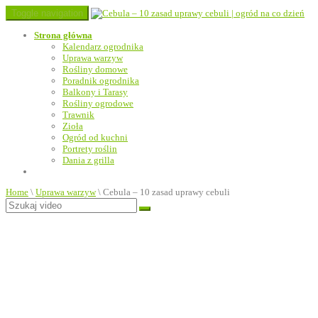
Toggle navigation
Strona główna
Kalendarz ogrodnika
Uprawa warzyw
Rośliny domowe
Poradnik ogrodnika
Balkony i Tarasy
Rośliny ogrodowe
Trawnik
Zioła
Ogród od kuchni
Portrety roślin
Dania z grilla
Home
\
Uprawa warzyw
\
Cebula – 10 zasad uprawy cebuli