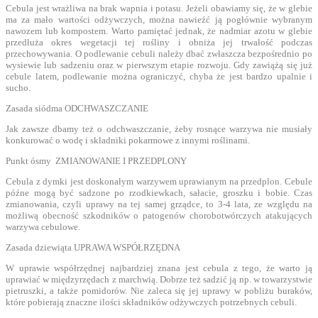
Cebula jest wrażliwa na brak wapnia i potasu. Jeżeli obawiamy się, że w glebie
ma za mało wartości odżywczych, można nawieźć ją pogłównie wybranym
nawozem lub kompostem. Warto pamiętać jednak, że nadmiar azotu w glebie
przedłuża okres wegetacji tej rośliny i obniża jej trwałość podczas
przechowywania. O podlewanie cebuli należy dbać zwłaszcza bezpośrednio po
wysiewie lub sadzeniu oraz w pierwszym etapie rozwoju. Gdy zawiążą się już
cebule latem, podlewanie można ograniczyć, chyba że jest bardzo upalnie i
sucho.
Zasada siódma ODCHWASZCZANIE
Jak zawsze dbamy też o odchwaszczanie, żeby rosnące warzywa nie musiały
konkurować o wodę i składniki pokarmowe z innymi roślinami.
Punkt ósmy ZMIANOWANIE I PRZEDPLONY
Cebula z dymki jest doskonałym warzywem uprawianym na przedplon. Cebule
późne mogą być sadzone po rzodkiewkach, sałacie, groszku i bobie. Czas
zmianowania, czyli uprawy na tej samej grządce, to 3-4 lata, ze względu na
możliwą obecność szkodników o patogenów chorobotwórczych atakujących
warzywa cebulowe.
Zasada dziewiąta UPRAWA WSPÓŁRZĘDNA
W uprawie współrzędnej najbardziej znana jest cebula z tego, że warto ją
uprawiać w międzyrzędach z marchwią. Dobrze też sadzić ją np. w towarzystwie
pietruszki, a także pomidorów. Nie zaleca się jej uprawy w pobliżu buraków,
które pobierają znaczne ilości składników odżywczych potrzebnych cebuli.