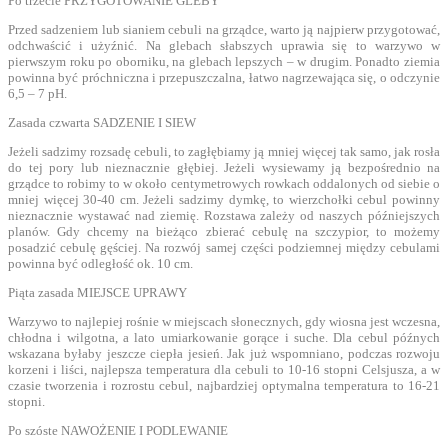
Po trzecie PRZYGOTOWANIE GLEBY
Przed sadzeniem lub sianiem cebuli na grządce, warto ją najpierw przygotować,
odchwaścić i użyźnić. Na glebach słabszych uprawia się to warzywo w
pierwszym roku po oborniku, na glebach lepszych – w drugim. Ponadto ziemia
powinna być próchniczna i przepuszczalna, łatwo nagrzewająca się, o odczynie
6,5 – 7 pH.
Zasada czwarta SADZENIE I SIEW
Jeżeli sadzimy rozsadę cebuli, to zagłębiamy ją mniej więcej tak samo, jak rosła
do tej pory lub nieznacznie głębiej. Jeżeli wysiewamy ją bezpośrednio na
grządce to robimy to w około centymetrowych rowkach oddalonych od siebie o
mniej więcej 30-40 cm. Jeżeli sadzimy dymkę, to wierzchołki cebul powinny
nieznacznie wystawać nad ziemię. Rozstawa zależy od naszych późniejszych
planów. Gdy chcemy na bieżąco zbierać cebulę na szczypior, to możemy
posadzić cebulę gęściej. Na rozwój samej części podziemnej między cebulami
powinna być odległość ok. 10 cm.
Piąta zasada MIEJSCE UPRAWY
Warzywo to najlepiej rośnie w miejscach słonecznych, gdy wiosna jest wczesna,
chłodna i wilgotna, a lato umiarkowanie gorące i suche. Dla cebul późnych
wskazana byłaby jeszcze ciepła jesień. Jak już wspomniano, podczas rozwoju
korzeni i liści, najlepsza temperatura dla cebuli to 10-16 stopni Celsjusza, a w
czasie tworzenia i rozrostu cebul, najbardziej optymalna temperatura to 16-21
stopni.
Po szóste NAWOŻENIE I PODLEWANIE