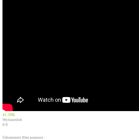
41.39K
Wyświetleń
0
0
Udostępnij film poprzez :