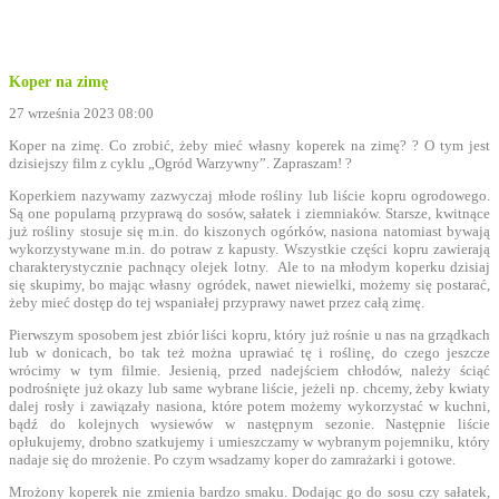
Koper na zimę
27 września 2023 08:00
Koper na zimę. Co zrobić, żeby mieć własny koperek na zimę? ? O tym jest
dzisiejszy film z cyklu „Ogród Warzywny”. Zapraszam! ?
Koperkiem nazywamy zazwyczaj młode rośliny lub liście kopru ogrodowego.
Są one popularną przyprawą do sosów, sałatek i ziemniaków. Starsze, kwitnące
już rośliny stosuje się m.in. do kiszonych ogórków, nasiona natomiast bywają
wykorzystywane m.in. do potraw z kapusty. Wszystkie części kopru zawierają
charakterystycznie pachnący olejek lotny. Ale to na młodym koperku dzisiaj
się skupimy, bo mając własny ogródek, nawet niewielki, możemy się postarać,
żeby mieć dostęp do tej wspaniałej przyprawy nawet przez całą zimę.
Pierwszym sposobem jest zbiór liści kopru, który już rośnie u nas na grządkach
lub w donicach, bo tak też można uprawiać tę i roślinę, do czego jeszcze
wrócimy w tym filmie. Jesienią, przed nadejściem chłodów, należy ściąć
podrośnięte już okazy lub same wybrane liście, jeżeli np. chcemy, żeby kwiaty
dalej rosły i zawiązały nasiona, które potem możemy wykorzystać w kuchni,
bądź do kolejnych wysiewów w następnym sezonie. Następnie liście
opłukujemy, drobno szatkujemy i umieszczamy w wybranym pojemniku, który
nadaje się do mrożenie. Po czym wsadzamy koper do zamrażarki i gotowe.
Mrożony koperek nie zmienia bardzo smaku. Dodając go do sosu czy sałatek,