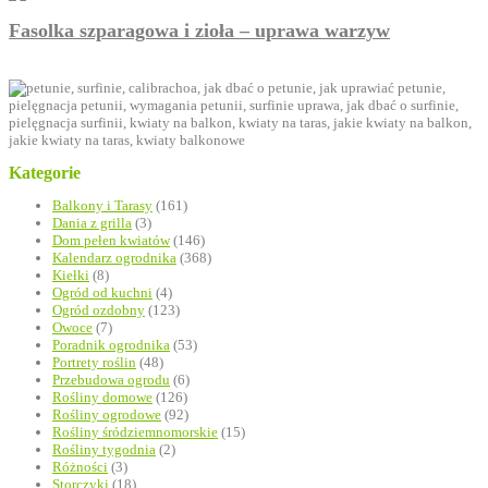
Fasolka szparagowa i zioła – uprawa warzyw
Kategorie
Balkony i Tarasy
(161)
Dania z grilla
(3)
Dom pełen kwiatów
(146)
Kalendarz ogrodnika
(368)
Kiełki
(8)
Ogród od kuchni
(4)
Ogród ozdobny
(123)
Owoce
(7)
Poradnik ogrodnika
(53)
Portrety roślin
(48)
Przebudowa ogrodu
(6)
Rośliny domowe
(126)
Rośliny ogrodowe
(92)
Rośliny śródziemnomorskie
(15)
Rośliny tygodnia
(2)
Różności
(3)
Storczyki
(18)