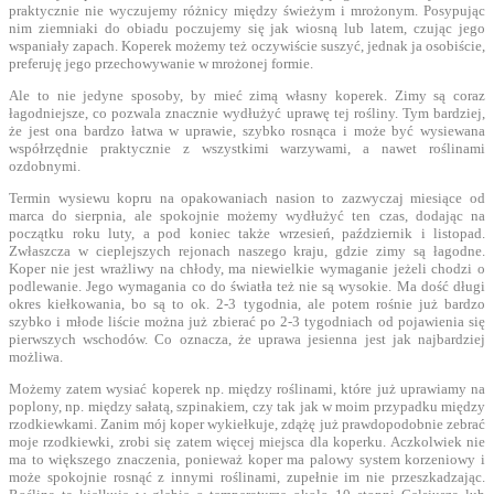
praktycznie nie wyczujemy różnicy między świeżym i mrożonym. Posypując
nim ziemniaki do obiadu poczujemy się jak wiosną lub latem, czując jego
wspaniały zapach. Koperek możemy też oczywiście suszyć, jednak ja osobiście,
preferuję jego przechowywanie w mrożonej formie.
Ale to nie jedyne sposoby, by mieć zimą własny koperek. Zimy są coraz
łagodniejsze, co pozwala znacznie wydłużyć uprawę tej rośliny. Tym bardziej,
że jest ona bardzo łatwa w uprawie, szybko rosnąca i może być wysiewana
współrzędnie praktycznie z wszystkimi warzywami, a nawet roślinami
ozdobnymi.
Termin wysiewu kopru na opakowaniach nasion to zazwyczaj miesiące od
marca do sierpnia, ale spokojnie możemy wydłużyć ten czas, dodając na
początku roku luty, a pod koniec także wrzesień, październik i listopad.
Zwłaszcza w cieplejszych rejonach naszego kraju, gdzie zimy są łagodne.
Koper nie jest wrażliwy na chłody, ma niewielkie wymaganie jeżeli chodzi o
podlewanie. Jego wymagania co do światła też nie są wysokie. Ma dość długi
okres kiełkowania, bo są to ok. 2-3 tygodnia, ale potem rośnie już bardzo
szybko i młode liście można już zbierać po 2-3 tygodniach od pojawienia się
pierwszych wschodów. Co oznacza, że uprawa jesienna jest jak najbardziej
możliwa.
Możemy zatem wysiać koperek np. między roślinami, które już uprawiamy na
poplony, np. między sałatą, szpinakiem, czy tak jak w moim przypadku między
rzodkiewkami. Zanim mój koper wykiełkuje, zdążę już prawdopodobnie zebrać
moje rzodkiewki, zrobi się zatem więcej miejsca dla koperku. Aczkolwiek nie
ma to większego znaczenia, ponieważ koper ma palowy system korzeniowy i
może spokojnie rosnąć z innymi roślinami, zupełnie im nie przeszkadzając.