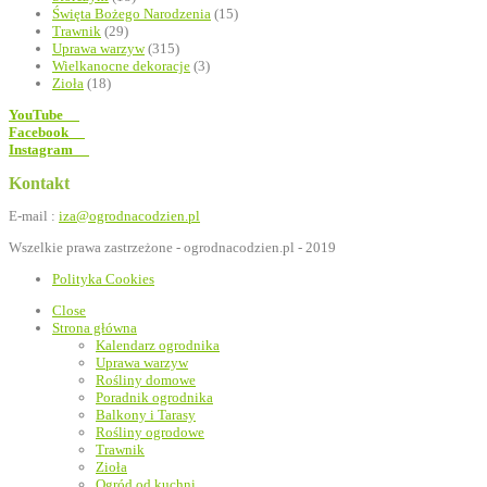
Święta Bożego Narodzenia
(15)
Trawnik
(29)
Uprawa warzyw
(315)
Wielkanocne dekoracje
(3)
Zioła
(18)
YouTube
Facebook
Instagram
Kontakt
E-mail :
iza@ogrodnacodzien.pl
Wszelkie prawa zastrzeżone - ogrodnacodzien.pl - 2019
Polityka Cookies
Close
Strona główna
Kalendarz ogrodnika
Uprawa warzyw
Rośliny domowe
Poradnik ogrodnika
Balkony i Tarasy
Rośliny ogrodowe
Trawnik
Zioła
Ogród od kuchni