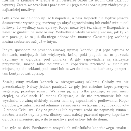
Roślina ta kiełkuje w glebie o temperaturze około 10 stopni Celsjusza lub
wyższej. Zatem we wrześniu i październiku jego siew i późniejszy zbiór jest jak
najbardziej możliwy.
Gdy zrobi się chłodno np. w listopadzie, a nasz koperek nie będzie jeszcze
dostatecznie wyrośnięty, możemy go okryć agrowłókniną lub zrobić mini tunel
foliowy. To wydłuży czas uprawy. Koper może być też siany w listopadzie, a
nawet w grudniu na siew ozimy. Wykiełkuje wtedy wczesną wiosną, jak tylko
sam poczuje, że to już dla niego odpowiedni moment. Czasami jeg wschody
można zaobserwować już w lutym.
Innym sposobem na jesienno-zimową uprawę koperku jest jego wysiew w
donicach, mniejszych lub większych, które, póki pogoda na to pozwala
trzymamy w ogrodzie, pod chmurką. A gdy zapowiadane są siarczyste
przymrozki, można takie pojemniki z koperkiem przenieść w cieplejsze
miejsce, np. do szklarni, pod tunel lub nawet do domu, na kuchenny parapet i
tam kontynuować uprawę.
Zeszłej zimy miałam koperek w nieogrzewanej szklarni. Chłody mu nie
przeszkadzały. Należy jednak pamiętać, że gdy jest chłodno koper przerywa
wegetację, przestaje rosnąć. Wznawia ją, gdy tylko poczuje, że jest nieco
cieplej, w okolicach 10 stopni Celsjusza, o ile nie przemarznie lub nie
wyschnie, bo zimą niekiedy zdarza nam się zapominać o podlewaniu. Koper
ogrodowy, w zależności od odmiany i stanowiska, wytrzyma przymrozki do -3 –
-7 stopni Celsjusza. Gdy w grudniu lub styczniu zrobi się naprawdę zimno i
mroźno, a mróz trzyma przez dłuższy czas, należy przerwać uprawę koperku w
ogrodzie i przenieść go, o ile to możliwe, pod osłony lub do domu.
I to tyle na dziś. Pozdrawiam wszystkich miłośników koperkowego smaku i