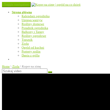
Toggle navigation
Strona główna
Kalendarz ogrodnika
Uprawa warzyw
Rośliny domowe
Poradnik ogrodnika
Balkony i Tarasy
Rośliny ogrodowe
Trawnik
Zioła
Ogród od kuchni
Portrety roślin
Dania z grilla
Home
\
Zioła
\
Koper na zimę