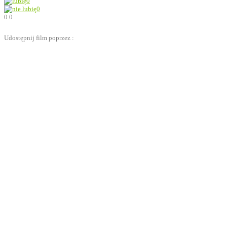
0
0
0
0
Udostępnij film poprzez :