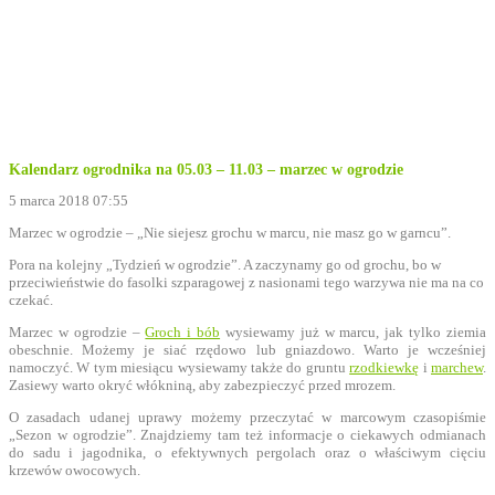
Kalendarz ogrodnika na 05.03 – 11.03 – marzec w ogrodzie
5 marca 2018 07:55
Marzec w ogrodzie – „Nie siejesz grochu w marcu, nie masz go w garncu”.
Pora na kolejny „Tydzień w ogrodzie”. A zaczynamy go od grochu, bo w
przeciwieństwie do fasolki szparagowej z nasionami tego warzywa nie ma na co
czekać.
Marzec w ogrodzie –
Groch i bób
wysiewamy już w marcu, jak tylko ziemia
obeschnie. Możemy je siać rzędowo lub gniazdowo. Warto je wcześniej
namoczyć. W tym miesiącu wysiewamy także do gruntu
rzodkiewkę
i
marchew
.
Zasiewy warto okryć włókniną, aby zabezpieczyć przed mrozem.
O zasadach udanej uprawy możemy przeczytać w marcowym czasopiśmie
„Sezon w ogrodzie”. Znajdziemy tam też informacje o ciekawych odmianach
do sadu i jagodnika, o efektywnych pergolach oraz o właściwym cięciu
krzewów owocowych.