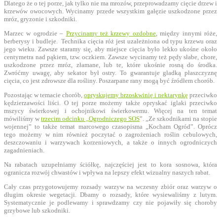
Dlatego że o tej porze, jak tylko nie ma mrozów, przeprowadzamy cięcie drzew i
krzewów owocowych. Wycinamy przede wszystkim gałęzie uszkodzone przez
mróz, gryzonie i szkodniki.
Marzec w ogrodzie –
Przycinamy też krzewy ozdobne
, między innymi róże,
berberysy i budleje. Technika cięcia róż jest uzależniona od typu krzewu oraz
jego wieku. Zawsze staramy się, aby miejsce cięcia było lekko ukośne około
centymetra nad pąkiem, tzw. oczkiem. Zawsze wycinamy też pędy słabe, chore,
uszkodzone przez mróz, złamane, lub te, które ukośnie rosną do środka.
Zwróćmy uwagę, aby sekator był ostry. To gwarantuje gładką płaszczyznę
cięcia, co jest zdrowsze dla rośliny. Poszarpane rany mogą być źródłem chorób.
Pozostając w temacie chorób,
opryskujemy brzoskwinię i nektarynkę
przeciwko
kędzierzawości liści. O tej porze możemy także opryskać iglaki przeciwko
mszycy świerkowej i ochojnikowi świerkowemu. Więcej na ten temat
mówiliśmy w
trzecim odcinku „Ogrodniczego SOS
”. „Ze szkodnikami na stopie
wojennej” to także temat marcowego czasopisma „Kocham Ogród”. Oprócz
tego możemy w nim również poczytać o zagrożeniach roślin cebulowych,
deszczowaniu i warzywach korzeniowych, a także o innych ogrodniczych
zagadnieniach.
Na rabatach uzupełniamy ściółkę, najczęściej jest to kora sosnowa, która
ogranicza rozwój chwastów i wpływa na lepszy efekt wizualny naszych rabat.
Cały czas przygotowujemy rozsady warzyw na wczesny zbiór oraz warzyw o
długim okresie wegetacji. Dbamy o rozsady, które wysiewaliśmy z lutym.
Systematycznie je podlewamy i sprawdzamy czy nie pojawiły się choroby
grzybowe lub szkodniki.