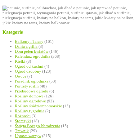
Kategorie
Balkony i Tarasy
(161)
Dania z grilla
(3)
Dom pełen kwiatów
(146)
Kalendarz ogrodnika
(368)
Kiełki
(8)
Ogród od kuchni
(4)
Ogród ozdobny
(123)
Owoce
(7)
Poradnik ogrodnika
(53)
Portrety roślin
(48)
Przebudowa ogrodu
(6)
Rośliny domowe
(126)
Rośliny ogrodowe
(92)
Rośliny śródziemnomorskie
(15)
Rośliny tygodnia
(2)
Różności
(3)
Storczyki
(18)
Święta Bożego Narodzenia
(15)
Trawnik
(29)
Uprawa warzyw
(315)