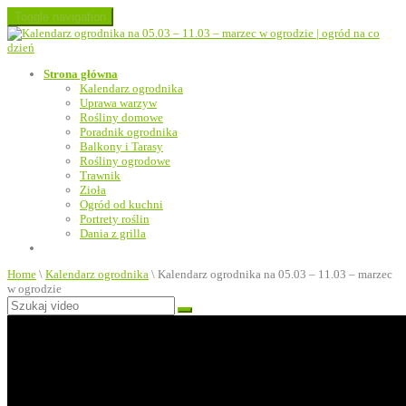
Toggle navigation
Strona główna
Kalendarz ogrodnika
Uprawa warzyw
Rośliny domowe
Poradnik ogrodnika
Balkony i Tarasy
Rośliny ogrodowe
Trawnik
Zioła
Ogród od kuchni
Portrety roślin
Dania z grilla
Home
\
Kalendarz ogrodnika
\
Kalendarz ogrodnika na 05.03 – 11.03 – marzec
w ogrodzie