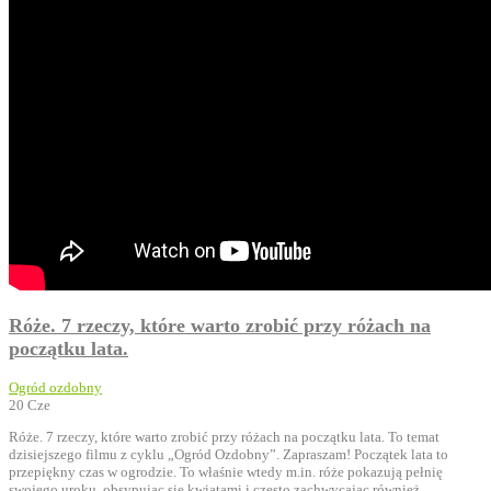
Róże. 7 rzeczy, które warto zrobić przy różach na
początku lata.
Ogród ozdobny
20
Cze
Róże. 7 rzeczy, które warto zrobić przy różach na początku lata. To temat
dzisiejszego filmu z cyklu „Ogród Ozdobny”. Zapraszam! Początek lata to
przepiękny czas w ogrodzie. To właśnie wtedy m.in. róże pokazują pełnię
swojego uroku, obsypując się kwiatami i często zachwycając również