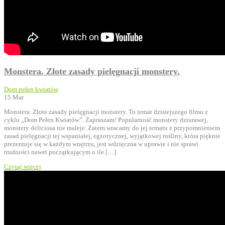
Monstera. Złote zasady pielęgnacji monstery.
Dom pełen kwiatów
15
Mar
Monstera. Złote zasady pielęgnacji monstery. To temat dzisiejszego filmu z
cyklu „Dom Pełen Kwiatów”. Zapraszam! Popularność monstery dziurawej,
monstery deliciosa nie maleje. Zatem wracamy do jej tematu z przypomnieniem
zasad pielęgnacji tej wspaniałej, egzotycznej, wyjątkowej rośliny, która pięknie
prezentuje się w każdym wnętrzu, jest wdzięczna w uprawie i nie sprawi
trudności nawet początkującym o ile […]
Czytaj więcej