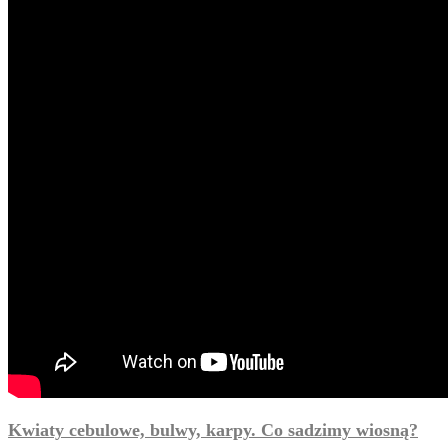
Kwiaty cebulowe, bulwy, karpy. Co sadzimy wiosną?