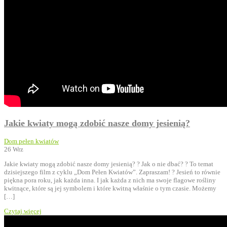
Jakie kwiaty mogą zdobić nasze domy jesienią?
Dom pełen kwiatów
26
Wrz
Jakie kwiaty mogą zdobić nasze domy jesienią? ? Jak o nie dbać? ? To temat
dzisiejszego film z cyklu „Dom Pełen Kwiatów”. Zapraszam! ? Jesień to równie
piękna pora roku, jak każda inna. I jak każda z nich ma swoje flagowe rośliny
kwitnące, które są jej symbolem i które kwitną właśnie o tym czasie. Możemy
[…]
Czytaj więcej