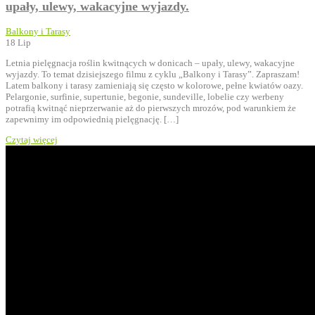
upały, ulewy, wakacyjne wyjazdy.
Balkony i Tarasy
18
Lip
Letnia pielęgnacja roślin kwitnących w donicach – upały, ulewy, wakacyjne
wyjazdy. To temat dzisiejszego filmu z cyklu „Balkony i Tarasy”. Zapraszam!
Latem balkony i tarasy zamieniają się często w kolorowe, pełne kwiatów oazy.
Pelargonie, surfinie, supertunie, begonie, sundeville, lobelie czy werbeny
potrafią kwitnąć nieprzerwanie aż do pierwszych mrozów, pod warunkiem że
zapewnimy im odpowiednią pielęgnację. […]
Czytaj więcej