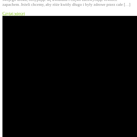
zapachem. Jeżeli chcemy, aby róże kwitły długo i były zdrowe przez całe […]
Czytaj więcej