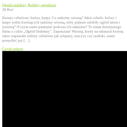
Ogród ozdobny
,
Rośliny ogrodowe
26
Kwi
Kwiaty cebulowe, bulwy, karpy. Co sadzimy wiosną? Jakie cebule, bulwy i
karpy roślin kwitnących sadzimy wiosną, żeby pięknie zdobiły ogród latem i
jesienią? O czym warto pamiętać podczas ich sadzenia? To temat dzisiejszego
filmu z cyklu „Ogród Ozdobny”. Zapraszam! Wiosną, kiedy na rabatach kwitną
takie wspaniałe rośliny cebulowe jak tulipany, narcyzy czy szafirki, warto
pomyśleć już […]
Czytaj więcej