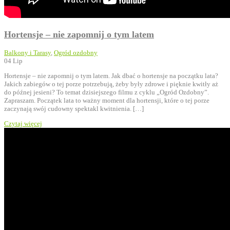
Hortensje – nie zapomnij o tym latem
Balkony i Tarasy
,
Ogród ozdobny
04
Lip
Hortensje – nie zapomnij o tym latem. Jak dbać o hortensje na początku lata?
Jakich zabiegów o tej porze potrzebują, żeby były zdrowe i pięknie kwitły aż
do późnej jesieni? To temat dzisiejszego filmu z cyklu „Ogród Ozdobny”.
Zapraszam. Początek lata to ważny moment dla hortensji, które o tej porze
zaczynają swój cudowny spektakl kwitnienia. […]
Czytaj więcej