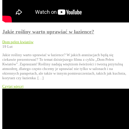
Jakie rośliny warto uprawiać w łazience?
Dom pełen kwiatów
19
Lut
Jakie rośliny warto uprawiać w łazience? W jakich aranżacjach będą się
ciekawie prezentować? To temat dzisiejszego filmu z cyklu „Dom Pełen
Kwiatów”. Zapraszam! Rośliny nadają wnętrzom świeżości i tworzą przytulną
atmosferę, dlatego często chcemy je uprawiać nie tylko w salonach i na
okiennych parapetach, ale także w innym pomieszczeniach, takich jak kuchnia,
korytarz czy łazienka. […]
Czytaj więcej