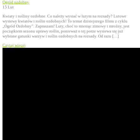
Ogród ozdobny
15
Lut
Kwiaty i rośliny ozdobne. Co należy wysiać w lutym na rozsady? Lutowe
wysiewy kwiatów i roślin ozdobnych! To temat dzisiejszego filmu z cyklu
„Ogród Ozdobny”. Zapraszam! Luty, choć to miesiąc zimowy i mroźny, jest
początkiem sezonu uprawy roślin, ponieważ o tej porze wysiewa się już
wybrane gatunki warzyw i roślin ozdobnych na rozsady. Od razu […]
Czytaj więcej