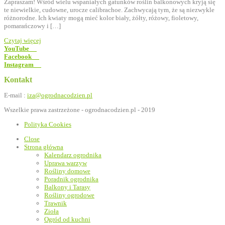
Zapraszam! Wśród wielu wspaniałych gatunków roślin balkonowych kryją się
te niewielkie, cudowne, urocze calibrachoe. Zachwycają tym, że są niezwykle
różnorodne. Ich kwiaty mogą mieć kolor biały, żółty, różowy, fioletowy,
pomarańczowy i […]
Czytaj więcej
YouTube
Facebook
Instagram
Kontakt
E-mail :
iza@ogrodnacodzien.pl
Wszelkie prawa zastrzeżone - ogrodnacodzien.pl - 2019
Polityka Cookies
Close
Strona główna
Kalendarz ogrodnika
Uprawa warzyw
Rośliny domowe
Poradnik ogrodnika
Balkony i Tarasy
Rośliny ogrodowe
Trawnik
Zioła
Ogród od kuchni