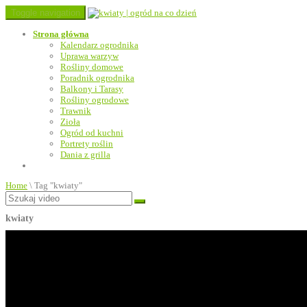
Toggle navigation
Strona główna
Kalendarz ogrodnika
Uprawa warzyw
Rośliny domowe
Poradnik ogrodnika
Balkony i Tarasy
Rośliny ogrodowe
Trawnik
Zioła
Ogród od kuchni
Portrety roślin
Dania z grilla
Home
\
Tag "kwiaty"
kwiaty