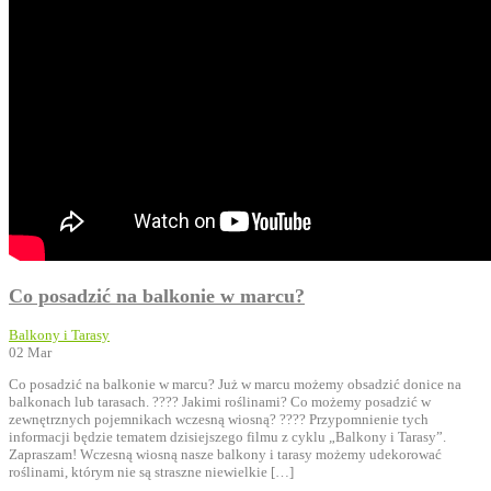
Co posadzić na balkonie w marcu?
Balkony i Tarasy
02
Mar
Co posadzić na balkonie w marcu? Już w marcu możemy obsadzić donice na
balkonach lub tarasach. ???? Jakimi roślinami? Co możemy posadzić w
zewnętrznych pojemnikach wczesną wiosną? ???? Przypomnienie tych
informacji będzie tematem dzisiejszego filmu z cyklu „Balkony i Tarasy”.
Zapraszam! Wczesną wiosną nasze balkony i tarasy możemy udekorować
roślinami, którym nie są straszne niewielkie […]