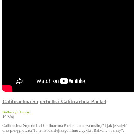
Calibrachoa Superbells i Calibrachoa Pocket
Balkony i Tarasy
19
Maj
Calibrachoa Superbells i Calibrachoa Pocket. Co to za rośliny? I jak je sadzić
oraz pielęgnować? To temat dzisiejszego filmu z cyklu „Balkony i Tarasy”.