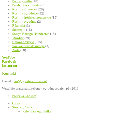
Portrety roślin
(48)
Przebudowa ogrodu
(6)
Rośliny domowe
(126)
Rośliny ogrodowe
(92)
Rośliny śródziemnomorskie
(15)
Rośliny tygodnia
(2)
Różności
(3)
Storczyki
(18)
Święta Bożego Narodzenia
(15)
Trawnik
(29)
Uprawa warzyw
(315)
Wielkanocne dekoracje
(3)
Zioła
(18)
YouTube
Facebook
Instagram
Kontakt
E-mail :
iza@ogrodnacodzien.pl
Wszelkie prawa zastrzeżone - ogrodnacodzien.pl - 2019
Polityka Cookies
Close
Strona główna
Kalendarz ogrodnika