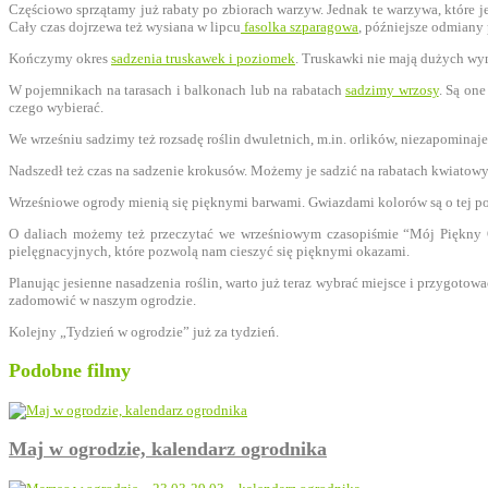
Częściowo sprzątamy już rabaty po zbiorach warzyw. Jednak te warzywa, które j
Cały czas dojrzewa też wysiana w lipcu
fasolka szparagowa
, późniejsze odmiany
Kończymy okres
sadzenia truskawek i poziomek
. Truskawki nie mają dużych wy
W pojemnikach na tarasach i balkonach lub na rabatach
sadzimy wrzosy
. Są one
czego wybierać.
We wrześniu sadzimy też rozsadę roślin dwuletnich, m.in. orlików, niezapominaje
Nadszedł też czas na sadzenie krokusów. Możemy je sadzić na rabatach kwiatowy
Wrześniowe ogrody mienią się pięknymi barwami. Gwiazdami kolorów są o tej p
O daliach możemy też przeczytać we wrześniowym czasopiśmie “Mój Piękny Og
pielęgnacyjnych, które pozwolą nam cieszyć się pięknymi okazami.
Planując jesienne nasadzenia roślin, warto już teraz wybrać miejsce i przygoto
zadomowić w naszym ogrodzie.
Kolejny „Tydzień w ogrodzie” już za tydzień.
Podobne filmy
Maj w ogrodzie, kalendarz ogrodnika