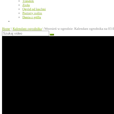
Trawnik
Zioła
Ogród od kuchni
Portrety roślin
Dania z grilla
Home
\
Kalendarz ogrodnika
\
Wrzesień w ogrodzie. Kalendarz ogrodnika na 03.