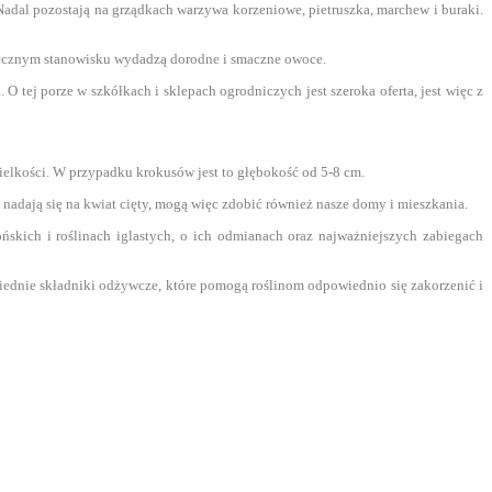
Nadal pozostają na grządkach warzywa korzeniowe, pietruszka, marchew i buraki.
onecznym stanowisku wydadzą dorodne i smaczne owoce.
 tej porze w szkółkach i sklepach ogrodniczych jest szeroka oferta, jest więc z
ielkości. W przypadku krokusów jest to głębokość od 5-8 cm.
 nadają się na kwiat cięty, mogą więc zdobić również nasze domy i mieszkania.
kich i roślinach iglastych, o ich odmianach oraz najważniejszych zabiegach
owiednie składniki odżywcze, które pomogą roślinom odpowiednio się zakorzenić i