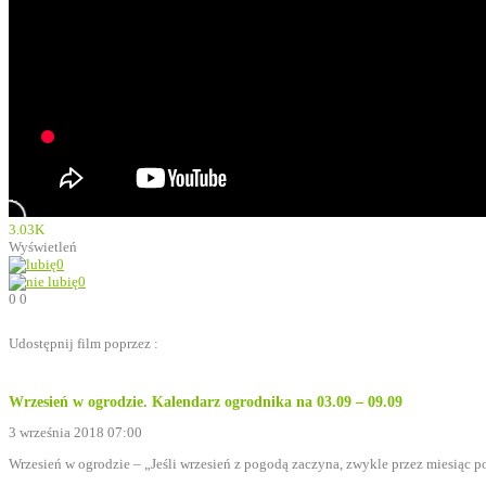
3.03K
Wyświetleń
0
0
0
0
Udostępnij film poprzez :
Wrzesień w ogrodzie. Kalendarz ogrodnika na 03.09 – 09.09
3 września 2018 07:00
Wrzesień w ogrodzie – „Jeśli wrzesień z pogodą zaczyna, zwykle przez miesiąc 