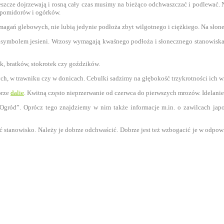
eszcze dojrzewają i rosną cały czas musimy na bieżąco odchwaszczać i podlewać. 
 pomidorów i ogórków.
magań glebowych, nie lubią jedynie podłoża zbyt wilgotnego i ciężkiego. Na sł
 symbolem jesieni. Wrzosy wymagają kwaśnego podłoża i słonecznego stanowiska. O
k, bratków, stokrotek czy goździków.
ch, w trawniku czy w donicach. Cebulki sadzimy na głębokość trzykrotności ich w
orze
dalie
. Kwitną często nieprzerwanie od czerwca do pierwszych mrozów. Idelanie
ród”. Oprócz tego znajdziemy w nim także informacje m.in. o zawilcach japońs
wać stanowisko. Należy je dobrze odchwaścić. Dobrze jest też wzbogacić je w odp