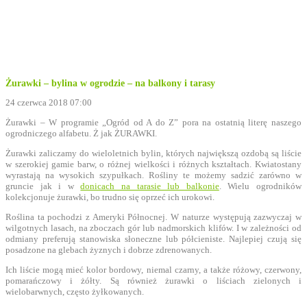
Żurawki – bylina w ogrodzie – na balkony i tarasy
24 czerwca 2018 07:00
Żurawki – W programie „Ogród od A do Z” pora na ostatnią literę naszego
ogrodniczego alfabetu. Ż jak ŻURAWKI.
Żurawki zaliczamy do wieloletnich bylin, których największą ozdobą są liście
w szerokiej gamie barw, o różnej wielkości i różnych kształtach. Kwiatostany
wyrastają na wysokich szypułkach. Rośliny te możemy sadzić zarówno w
gruncie jak i w
donicach na tarasie lub balkonie
. Wielu ogrodników
kolekcjonuje żurawki, bo trudno się oprzeć ich urokowi.
Roślina ta pochodzi z Ameryki Północnej. W naturze występują zazwyczaj w
wilgotnych lasach, na zboczach gór lub nadmorskich klifów. I w zależności od
odmiany preferują stanowiska słoneczne lub półcieniste. Najlepiej czują się
posadzone na glebach żyznych i dobrze zdrenowanych.
Ich liście mogą mieć kolor bordowy, niemal czarny, a także różowy, czerwony,
pomarańczowy i żółty. Są również żurawki o liściach zielonych i
wielobarwnych, często żyłkowanych.