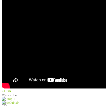
41.59K
Wyświetleń
+1
0