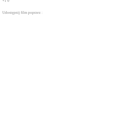
+1
0
Udostępnij film poprzez :