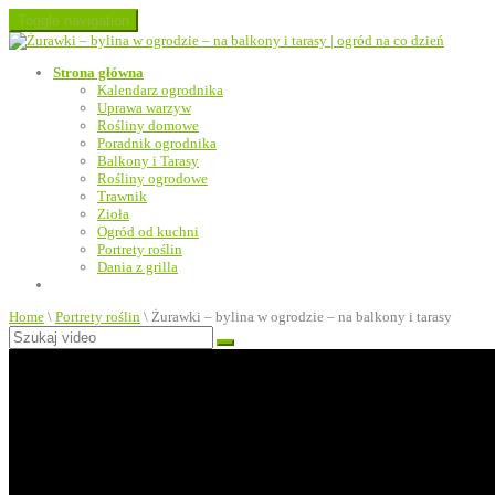
Toggle navigation
Strona główna
Kalendarz ogrodnika
Uprawa warzyw
Rośliny domowe
Poradnik ogrodnika
Balkony i Tarasy
Rośliny ogrodowe
Trawnik
Zioła
Ogród od kuchni
Portrety roślin
Dania z grilla
Home
\
Portrety roślin
\
Żurawki – bylina w ogrodzie – na balkony i tarasy