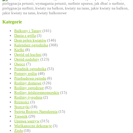
Kategorie
Balkony i Tarasy
(161)
Dania z grilla
(3)
Dom pełen kwiatów
(146)
Kalendarz ogrodnika
(368)
Kiełki
(8)
Ogród od kuchni
(4)
Ogród ozdobny
(123)
Owoce
(7)
Poradnik ogrodnika
(53)
Portrety roślin
(48)
Przebudowa ogrodu
(6)
Rośliny domowe
(126)
Rośliny ogrodowe
(92)
Rośliny śródziemnomorskie
(15)
Rośliny tygodnia
(2)
Różności
(3)
Storczyki
(18)
Święta Bożego Narodzenia
(15)
Trawnik
(29)
Uprawa warzyw
(315)
Wielkanocne dekoracje
(3)
Zioła
(18)